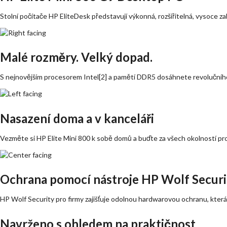
Stolní počítače HP EliteDesk představují výkonná, rozšiřitelná, vysoce za
Malé rozměry. Velký dopad.
S nejnovějším procesorem Intel[2] a pamětí DDR5 dosáhnete revolučníh
Nasazení doma a v kanceláři
Vezměte si HP Elite Mini 800 k sobě domů a buďte za všech okolností pro
Ochrana pomocí nástroje HP Wolf Securi
HP Wolf Security pro firmy zajišťuje odolnou hardwarovou ochranu, která j
Navrženo s ohledem na praktičnost