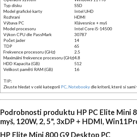
Typ disku
SSD
Model grafické karty
Intel UHD
Rozhraní
HDMI
Výbava PC
Klávesnice + myš
Model procesoru
Intel Core i5-14500
Výkon CPU dle PassMark
30787
Počet jader
14
TDP
65
Frekvence procesoru (GHz)
2.5
Maximální frekvence procesoru (GHz)
4.8
HDD Kapacita (GB)
512
Velikost paměti RAM (GB)
16
TIP:
Zkuste hledat v celé kategorii
PC, Notebooky
dle kriterií, které si sam
Podrobnosti produktu HP PC Elite Mini 8
myš, 120W, 2, 5", 3xDP + HDMI, Win11Pr
HP Elite Mini 800 G9 Desktop PC