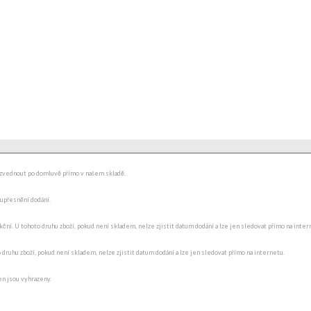
ydzvednout po domluvě přímo v našem skladě.
 upřesnění dodání.
ní. U tohoto druhu zboží, pokud není skladem, nelze zjistit datum dodání a lze jen sledovat přímo na internet
o druhu zboží, pokud není skladem, nelze zjistit datum dodání a lze jen sledovat přímo na internetu.
en jsou vyhrazeny.