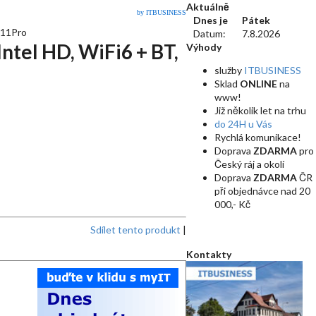
Aktuálně
by ITBUSINESS
Dnes je
Pátek
n11Pro
Datum:
7.8.2026
ntel HD, WiFi6 + BT,
Výhody
služby
ITBUSINESS
Sklad
ONLINE
na
www!
Již několik let na trhu
do 24H u Vás
Rychlá komunikace!
Doprava
ZDARMA
pro
Český ráj a okolí
Doprava
ZDARMA
ČR
při objednávce nad 20
000,- Kč
Sdílet tento produkt
|
Kontakty