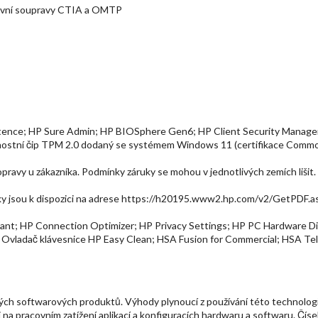
lavní soupravy CTIA a OMTP
stence; HP Sure Admin; HP BIOSphere Gen6; HP Client Security Manage
stní čip TPM 2.0 dodaný se systémem Windows 11 (certifikace Common 
 opravy u zákazníka. Podmínky záruky se mohou v jednotlivých zemích liši
ínky jsou k dispozici na adrese https://h20195.www2.hp.com/v2/GetPD
tant; HP Connection Optimizer; HP Privacy Settings; HP PC Hardware 
; Ovladač klávesnice HP Easy Clean; HSA Fusion for Commercial; HSA Te
itých softwarových produktů. Výhody plynoucí z používání této technolog
ti na pracovním zatížení aplikací a konfiguracích hardwaru a softwaru. Č