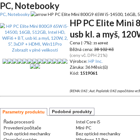
PC, Notebooky
PC, Notebooky
HP PC Elite Mini 800G9 65W i5-14500, 16GB, 51
HP PC Elite Mini 
usb kl. a myš, 12
Cena (-7%):
35 609 Kč
Běžná cena:
38 102 Kč
Zobrazit v plné velikosti
(ceny vč. DPH 21%)
Výrobce:
HP Inc.
Záruka: 36 Měsíc(ů)
Kód:
1519061
(REMA: 0 Kč ; Aut. Poplatek: 0 Kč započítáno ve 
Podobné produkty
Parametry produktu
Řada procesorů
Intel Core i5
Provedení počítače
Mini-PC
Druh optické mechaniky
Bez optické mechaniky
Operační systém
Windows 11 Pro