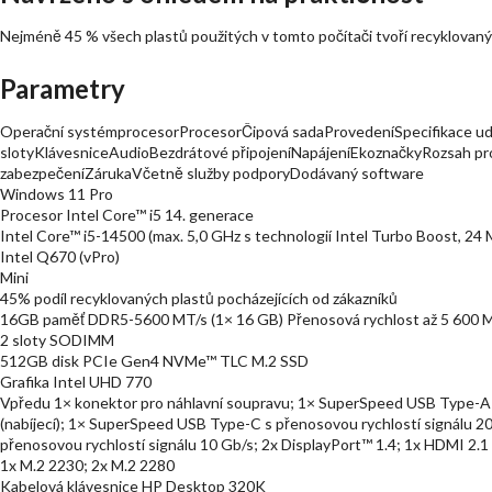
Nejméně 45 % všech plastů použitých v tomto počítači tvoří recyklovaný 
Parametry
Operační systémprocesorProcesorČipová sadaProvedeníSpecifikace udrž
slotyKlávesniceAudioBezdrátové připojeníNapájeníEkoznačkyRozsah prov
zabezpečeníZárukaVčetně služby podporyDodávaný software
Windows 11 Pro
Procesor Intel Core™ i5 14. generace
Intel Core™ i5-14500 (max. 5,0 GHz s technologií Intel Turbo Boost, 24 
Intel Q670 (vPro)
Mini
45% podíl recyklovaných plastů pocházejících od zákazníků
16GB paměť DDR5-5600 MT/s (1× 16 GB) Přenosová rychlost až 5 600 M
2 sloty SODIMM
512GB disk PCIe Gen4 NVMe™ TLC M.2 SSD
Grafika Intel UHD 770
Vpředu 1× konektor pro náhlavní soupravu; 1× SuperSpeed USB Type-A s
(nabíjecí); 1× SuperSpeed USB Type-C s přenosovou rychlostí signálu 2
přenosovou rychlostí signálu 10 Gb/s; 2x DisplayPort™ 1.4; 1x HDMI 2.1
1x M.2 2230; 2x M.2 2280
Kabelová klávesnice HP Desktop 320K