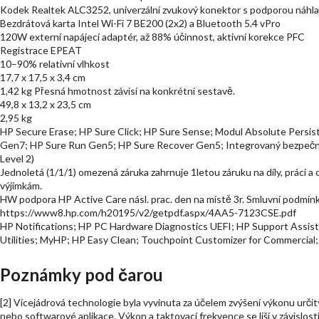
Kodek Realtek ALC3252, univerzální zvukový konektor s podporou náh
Bezdrátová karta Intel Wi-Fi 7 BE200 (2x2) a Bluetooth 5.4 vPro
120W externí napájecí adaptér, až 88% účinnost, aktivní korekce PFC
Registrace EPEAT
10–90% relativní vlhkost
17,7 x 17,5 x 3,4 cm
1,42 kg Přesná hmotnost závisí na konkrétní sestavě.
49,8 x 13,2 x 23,5 cm
2,95 kg
HP Secure Erase; HP Sure Click; HP Sure Sense; Modul Absolute Persi
Gen7; HP Sure Run Gen5; HP Sure Recover Gen5; Integrovaný bezpečno
Level 2)
Jednoletá (1/1/1) omezená záruka zahrnuje 1letou záruku na díly, práci a
výjimkám.
HW podpora HP Active Care násl. prac. den na místě 3r. Smluvní podm
https://www8.hp.com/h20195/v2/getpdf.aspx/4AA5-7123CSE.pdf
HP Notifications; HP PC Hardware Diagnostics UEFI; HP Support Assis
Utilities; MyHP; HP Easy Clean; Touchpoint Customizer for Commercial
Poznámky pod čarou
[2] Vícejádrová technologie byla vyvinuta za účelem zvýšení výkonu urč
nebo softwarové aplikace. Výkon a taktovací frekvence se liší v závislos