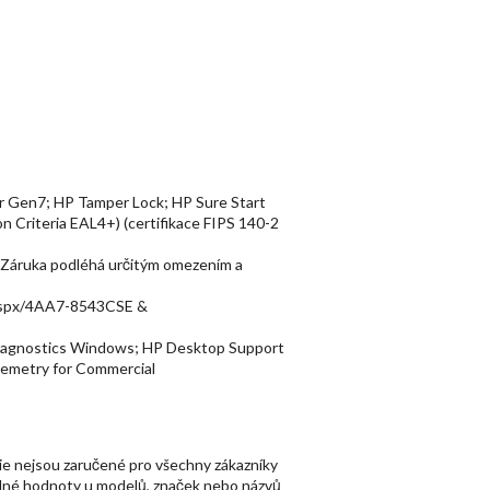
r Gen7; HP Tamper Lock; HP Sure Start
Criteria EAL4+) (certifikace FIPS 140-2
t. Záruka podléhá určitým omezením a
F.aspx/4AA7-8543CSE &
Diagnostics Windows; HP Desktop Support
lemetry for Commercial
ie nejsou zaručené pro všechny zákazníky
íselné hodnoty u modelů, značek nebo názvů