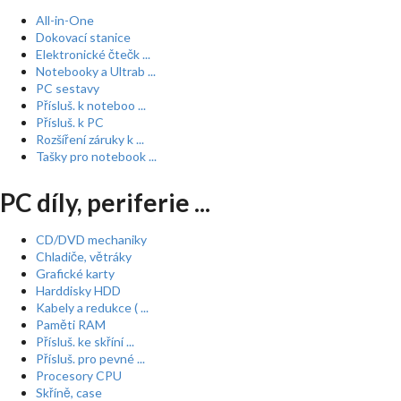
All-in-One
Dokovací stanice
Elektronické čtečk ...
Notebooky a Ultrab ...
PC sestavy
Přísluš. k noteboo ...
Přísluš. k PC
Rozšíření záruky k ...
Tašky pro notebook ...
PC díly, periferie ...
CD/DVD mechaniky
Chladiče, větráky
Grafické karty
Harddisky HDD
Kabely a redukce ( ...
Paměti RAM
Přísluš. ke skříní ...
Přísluš. pro pevné ...
Procesory CPU
Skříně, case