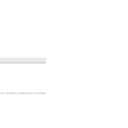
u. Na zboží je dána plná 2 letá záruka.