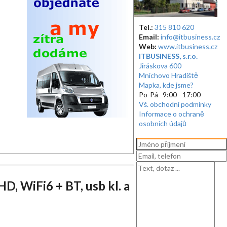
Tel.:
315 810 620
Email:
info@itbusiness.cz
Web:
www.itbusiness.cz
ITBUSINESS, s.r.o.
Jiráskova 600
Mnichovo Hradiště
Mapka, kde jsme?
Po-Pá 9:00 - 17:00
Vš. obchodní podmínky
Informace o ochraně
osobních údajů
, WiFi6 + BT, usb kl. a