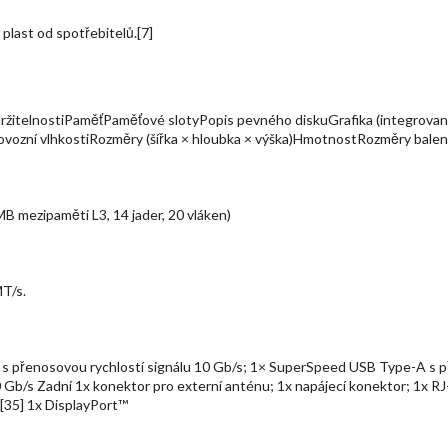
plast od spotřebitelů.[7]
itelnostiPaměťPaměťové slotyPopis pevného diskuGrafika (integrovaná
ozní vlhkostiRozměry (šířka × hloubka × výška)HmotnostRozměry balení
MB mezipaměti L3, 14 jader, 20 vláken)
T/s.
 přenosovou rychlostí signálu 10 Gb/s; 1× SuperSpeed USB Type-A s př
0 Gb/s Zadní 1x konektor pro externí anténu; 1x napájecí konektor; 1x 
 [35] 1x DisplayPort™