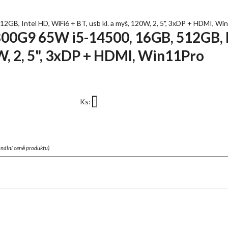
2GB, Intel HD, WiFi6 + BT, usb kl. a myš, 120W, 2, 5", 3xDP + HDMI, Wi
800G9 65W i5-14500, 16GB, 512GB, I
0W, 2, 5", 3xDP + HDMI, Win11Pro
Ks:
finální ceně produktu)