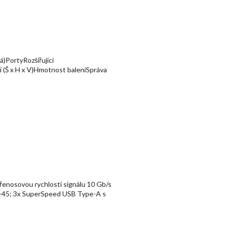
)PortyRozšiřující
 (Š x H x V)Hmotnost baleníSpráva
enosovou rychlostí signálu 10 Gb/s
RJ-45; 3x SuperSpeed USB Type-A s