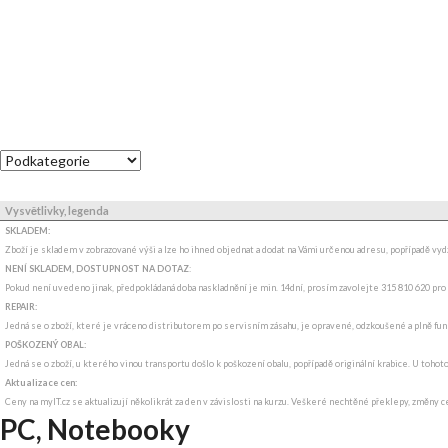
Vysvětlivky, legenda
SKLADEM:
Zboží je skladem v zobrazované výši a lze ho ihned objednat a dodat na Vámi určenou adresu, popřípadě v
NENÍ SKLADEM, DOSTUPNOST NA DOTAZ
:
Pokud není uvedeno jinak, předpokládaná doba naskladnění je min. 14dní, prosím zavolejte 315 810 620 pro
REPAIR:
Jedná se o zboží, které je vráceno distributorem po servisním zásahu, je opravené, odzkoušené a plně funkč
POŠKOZENÝ OBAL:
Jedná se o zboží, u kterého vinou transportu došlo k poškození obalu, popřípadě originální krabice. U tohot
Aktualizace cen:
Ceny na myIT.cz se aktualizují několikrát za den v závislosti na kurzu. Veškeré nechtěné překlepy, změny c
PC, Notebooky