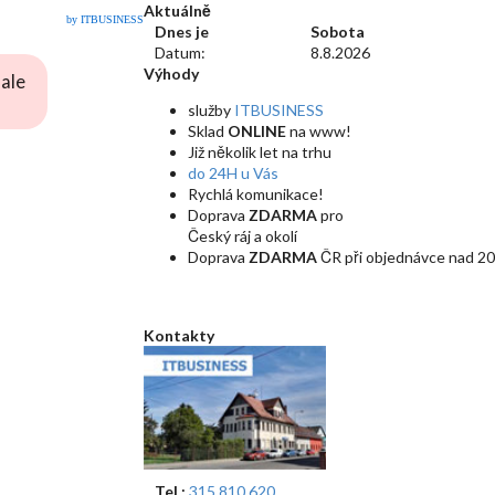
Aktuálně
by ITBUSINESS
Dnes je
Sobota
Datum:
8.8.2026
Výhody
ale
služby
ITBUSINESS
Sklad
ONLINE
na www!
Již několik let na trhu
do 24H u Vás
Rychlá komunikace!
Doprava
ZDARMA
pro
Český ráj a okolí
Doprava
ZDARMA
ČR při objednávce nad 20
Kontakty
Tel.:
315 810 620