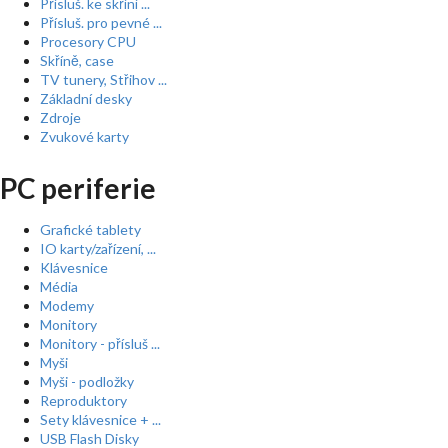
Přísluš. ke skříní ...
Přísluš. pro pevné ...
Procesory CPU
Skříně, case
TV tunery, Střihov ...
Základní desky
Zdroje
Zvukové karty
PC periferie
Grafické tablety
IO karty/zařízení, ...
Klávesnice
Média
Modemy
Monitory
Monitory - přísluš ...
Myši
Myši - podložky
Reproduktory
Sety klávesnice + ...
USB Flash Disky