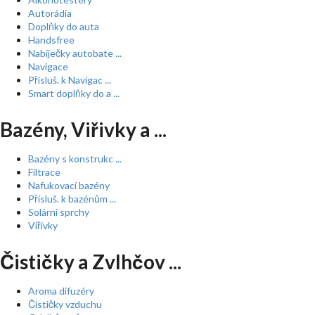
Autorádia
Doplňky do auta
Handsfree
Nabíječky autobate ...
Navigace
Přísluš. k Navigac ...
Smart doplňky do a ...
Bazény, Viřivky a ...
Bazény s konstrukc ...
Filtrace
Nafukovací bazény
Přísluš. k bazénům ...
Solární sprchy
Vířivky
Čističky a Zvlhčov ...
Aroma difuzéry
Čističky vzduchu