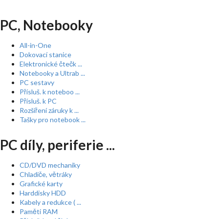
PC, Notebooky
All-in-One
Dokovací stanice
Elektronické čtečk ...
Notebooky a Ultrab ...
PC sestavy
Přísluš. k noteboo ...
Přísluš. k PC
Rozšíření záruky k ...
Tašky pro notebook ...
PC díly, periferie ...
CD/DVD mechaniky
Chladiče, větráky
Grafické karty
Harddisky HDD
Kabely a redukce ( ...
Paměti RAM