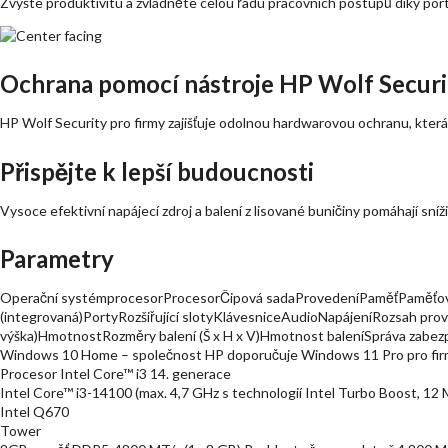
Zvyšte produktivitu a zvládněte celou řadu pracovních postupů díky portů
Ochrana pomocí nástroje HP Wolf Securi
HP Wolf Security pro firmy zajišťuje odolnou hardwarovou ochranu, která j
Přispějte k lepší budoucnosti
Vysoce efektivní napájecí zdroj a balení z lisované buničiny pomáhají sníži
Parametry
Operační systémprocesorProcesorČipová sadaProvedeníPaměťPaměťové
(integrovaná)PortyRozšiřující slotyKlávesniceAudioNapájeníRozsah provo
výška)HmotnostRozměry balení (Š x H x V)Hmotnost baleníSpráva zab
Windows 10 Home – společnost HP doporučuje Windows 11 Pro pro fi
Procesor Intel Core™ i3 14. generace
Intel Core™ i3-14100 (max. 4,7 GHz s technologií Intel Turbo Boost, 12 M
Intel Q670
Tower