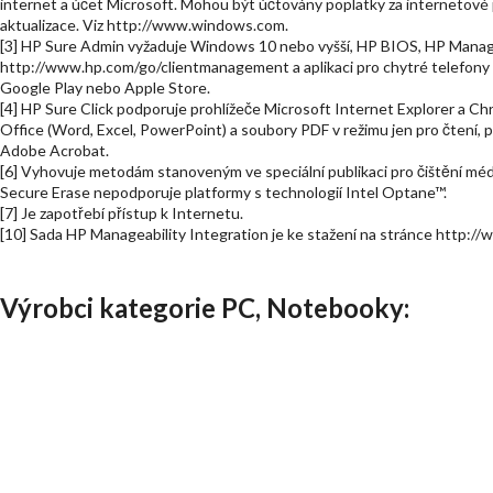
internet a účet Microsoft. Mohou být účtovány poplatky za internetové 
aktualizace. Viz http://www.windows.com.
[3] HP Sure Admin vyžaduje Windows 10 nebo vyšší, HP BIOS, HP Managea
http://www.hp.com/go/clientmanagement a aplikaci pro chytré telefon
Google Play nebo Apple Store.
[4] HP Sure Click podporuje prohlížeče Microsoft Internet Explorer a C
Office (Word, Excel, PowerPoint) a soubory PDF v režimu jen pro čtení, 
Adobe Acrobat.
[6] Vyhovuje metodám stanoveným ve speciální publikaci pro čištění méd
Secure Erase nepodporuje platformy s technologií Intel Optane™.
[7] Je zapotřebí přístup k Internetu.
[10] Sada HP Manageability Integration je ke stažení na stránce http:
Výrobci kategorie PC, Notebooky: