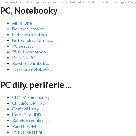
Ceny na myIT.cz se aktualizují několikrát za den v závislosti na kurzu. Veškeré nechtěné překlepy, změny c
PC, Notebooky
All-in-One
Dokovací stanice
Elektronické čtečk ...
Notebooky a Ultrab ...
PC sestavy
Přísluš. k noteboo ...
Přísluš. k PC
Rozšíření záruky k ...
Tašky pro notebook ...
PC díly, periferie ...
CD/DVD mechaniky
Chladiče, větráky
Grafické karty
Harddisky HDD
Kabely a redukce ( ...
Paměti RAM
Přísluš. ke skříní ...