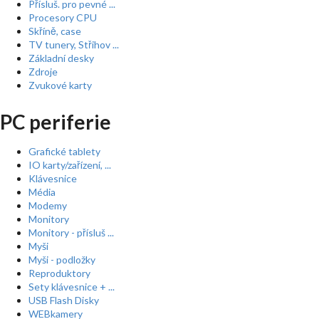
Přísluš. pro pevné ...
Procesory CPU
Skříně, case
TV tunery, Střihov ...
Základní desky
Zdroje
Zvukové karty
PC periferie
Grafické tablety
IO karty/zařízení, ...
Klávesnice
Média
Modemy
Monitory
Monitory - přísluš ...
Myši
Myši - podložky
Reproduktory
Sety klávesnice + ...
USB Flash Disky
WEBkamery