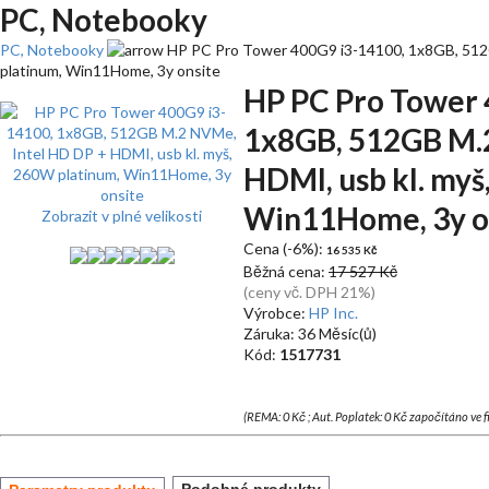
PC, Notebooky
PC, Notebooky
HP PC Pro Tower 400G9 i3-14100, 1x8GB, 512G
platinum, Win11Home, 3y onsite
HP PC Pro Tower 
1x8GB, 512GB M.2
HDMI, usb kl. myš
Win11Home, 3y o
Zobrazit v plné velikosti
Cena (-6%):
16 535 Kč
Běžná cena:
17 527 Kč
(ceny vč. DPH 21%)
Výrobce:
HP Inc.
Záruka: 36 Měsíc(ů)
Kód:
1517731
(REMA: 0 Kč ; Aut. Poplatek: 0 Kč započítáno ve 