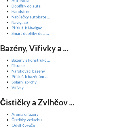
Autorádia
Doplňky do auta
Handsfree
Nabíječky autobate ...
Navigace
Přísluš. k Navigac ...
Smart doplňky do a ...
Bazény, Viřivky a ...
Bazény s konstrukc ...
Filtrace
Nafukovací bazény
Přísluš. k bazénům ...
Solární sprchy
Vířivky
Čističky a Zvlhčov ...
Aroma difuzéry
Čističky vzduchu
Odvlhčovače