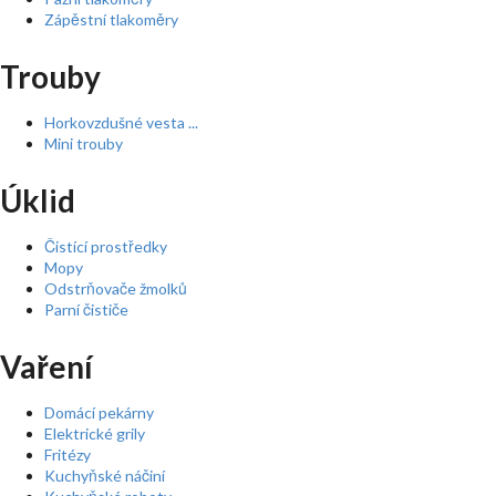
Zápěstní tlakoměry
Trouby
Horkovzdušné vesta ...
Mini trouby
Úklid
Čistící prostředky
Mopy
Odstrňovače žmolků
Parní čističe
Vaření
Domácí pekárny
Elektrické grily
Fritézy
Kuchyňské náčiní