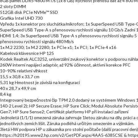
8GB paměť DDR5-4800 MT/s (1x 8 GB) Rychlost přenosu dat až 4 800 M
2 sloty DIMM
512GB disk PCIe NVMe™ SSD
Grafika Intel UHD 730
Vpředu 1x konektor pro sluchátka/mikrofon; 1x SuperSpeed USB Type-C 
SuperSpeed USB Type-A s přenosovou rychlostí signálu 10 Gb/s Zadní 1x
HDMI 1.4; 3x SuperSpeed USB Type-A s přenosovou rychlostí signálu 5 
přenosovou rychlostí signálu 480 Mb/s
1x M.2 2230; 1x M.2 2280; 1x PCIe x1; 1x PCI; 1x PCIe 4 x16
Kabelová klávesnice HP 125
Kodek Realtek ALC3252, univerzální zvukový konektor s podporou náh
260W interní napájecí adaptér, až 92% účinnost, aktivní korekce PFC
10–90% relativní vlhkost
15,5 x 30,8 x 33,7 cm
5,31 kg Hmotnost je závislá na konfiguraci
40 x 28,7 x 49,9 cm
8,4 kg
Integrovaný bezpečnostní čip TPM 2.0 dodaný se systémem Windows 10 
140-2 Level 2); HP Secure Erase; HP Sure Click; Modul Absolute Persis
Gen7; HP Sure Sense2; Certifikát platformy HP při instalaci zařízení
Jednoletá (1/1/1) omezená záruka zahrnuje 1letou záruku na díly, práci 
jednotlivých zemích lišit. Záruka podléhá určitým omezením a výjimkám.
3letá HW podpora HP u zákazníka pro stolní počítače (další pracovní den)
https://h20195.www2.hp.com/v2/GetPDF.aspx/4AA5-6385CSE & https