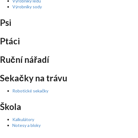
Výrobníky ledu
Výrobníky sody
Psi
Ptáci
Ruční nářadí
Sekačky na trávu
Robotické sekačky
Škola
Kalkulátory
Notesy a bloky