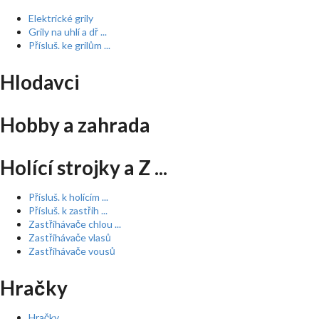
Elektrické grily
Grily na uhlí a dř ...
Přísluš. ke grilům ...
Hlodavci
Hobby a zahrada
Holící strojky a Z ...
Přísluš. k holícím ...
Přísluš. k zastřih ...
Zastřihávače chlou ...
Zastřihávače vlasů
Zastřihávače vousů
Hračky
Hračky