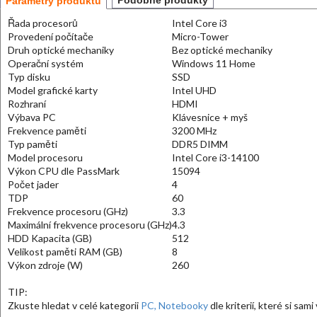
Podobné produkty
Parametry produktu
Řada procesorů
Intel Core i3
Provedení počítače
Micro-Tower
Druh optické mechaniky
Bez optické mechaniky
Operační systém
Windows 11 Home
Typ disku
SSD
Model grafické karty
Intel UHD
Rozhraní
HDMI
Výbava PC
Klávesnice + myš
Frekvence paměti
3200 MHz
Typ paměti
DDR5 DIMM
Model procesoru
Intel Core i3-14100
Výkon CPU dle PassMark
15094
Počet jader
4
TDP
60
Frekvence procesoru (GHz)
3.3
Maximální frekvence procesoru (GHz)
4.3
HDD Kapacita (GB)
512
Velikost paměti RAM (GB)
8
Výkon zdroje (W)
260
TIP:
Zkuste hledat v celé kategorii
PC, Notebooky
dle kriterií, které si sam