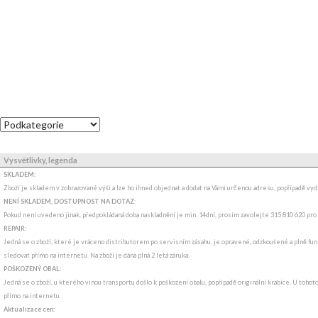
Vysvětlivky, legenda
SKLADEM:
Zboží je skladem v zobrazované výši a lze ho ihned objednat a dodat na Vámi určenou adresu, popřípadě v
NENÍ SKLADEM, DOSTUPNOST NA DOTAZ
:
Pokud není uvedeno jinak, předpokládaná doba naskladnění je min. 14dní, prosím zavolejte 315 810 620 pro
REPAIR:
Jedná se o zboží, které je vráceno distributorem po servisním zásahu, je opravené, odzkoušené a plně funk
sledovat přímo na internetu. Na zboží je dána plná 2 letá záruka.
POŠKOZENÝ OBAL:
Jedná se o zboží, u kterého vinou transportu došlo k poškození obalu, popřípadě originální krabice. U tohot
přímo na internetu.
Aktualizace cen: