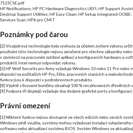
7123CSE.pdf
HP Notifications; HP PC Hardware Diagnostics UEFI; HP Support Assist
Desktop Support Utilities; HP Easy Clean; HP Setup Integrated OOBE; 
Services Scan; HPX pro CMIT
Poznámky pod čarou
[2] Vícejádrová technologie byla vyvinuta za účelem zvýšení výkonu urč
používání této technologie nejsou zaručené pro všechny zákazníky nebo s
v závislosti na pracovním zatížení aplikací a konfiguracích hardwaru a s
produktů Intel nemusí odpovídat výkonu.
[5] HP Wolf Security pro firmy vyžaduje Windows 10 nebo 11 Pro nebo vy
dispozici na počítačích HP Pro, Elite, pracovních stanicích a maloobcho
funkce jsou k dispozici v podrobnostech produktu.
[8] Výplně z lisované buničiny obsahují 100 % recyklovaných dřevěných v
[9] Podpora tří displejů vyžaduje dva dodané grafické porty a konfiguraci 
Právní omezení
[1] Některé funkce nejsou dostupné ve všech edicích nebo verzích sy
Windows plně využita, systémy mohou vyžadovat instalaci vylepšeného
softwaru nebo aktualizaci systému BIOS. Systém Windows se aktualizuje