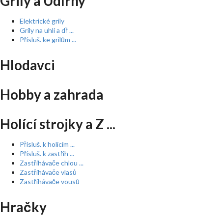
Grily a Udírny
Elektrické grily
Grily na uhlí a dř ...
Přísluš. ke grilům ...
Hlodavci
Hobby a zahrada
Holící strojky a Z ...
Přísluš. k holícím ...
Přísluš. k zastřih ...
Zastřihávače chlou ...
Zastřihávače vlasů
Zastřihávače vousů
Hračky