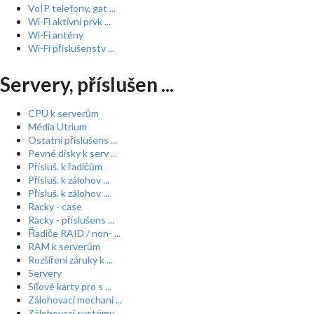
VoIP telefony, gat ...
Wi-Fi aktivní prvk ...
Wi-Fi antény
Wi-Fi příslušenstv ...
Servery, příslušen ...
CPU k serverům
Média Utrium
Ostatní příslušens ...
Pevné disky k serv ...
Přísluš. k řadičům
Přísluš. k zálohov ...
Přísluš. k zálohov ...
Racky - case
Racky - příslušens ...
Řadiče RAID / non- ...
RAM k serverům
Rozšíření záruky k ...
Servery
Síťové karty pro s ...
Zálohovací mechani ...
Zálohovací systémy