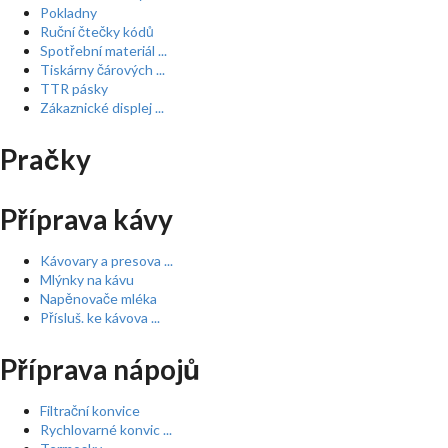
Pokladny
Ruční čtečky kódů
Spotřební materiál ...
Tiskárny čárových ...
TTR pásky
Zákaznické displej ...
Pračky
Příprava kávy
Kávovary a presova ...
Mlýnky na kávu
Napěnovače mléka
Přísluš. ke kávova ...
Příprava nápojů
Filtrační konvice
Rychlovarné konvic ...