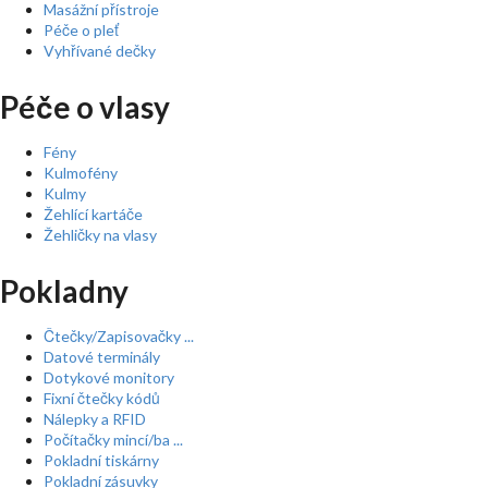
Masážní přístroje
Péče o pleť
Vyhřívané dečky
Péče o vlasy
Fény
Kulmofény
Kulmy
Žehlící kartáče
Žehličky na vlasy
Pokladny
Čtečky/Zapisovačky ...
Datové terminály
Dotykové monitory
Fixní čtečky kódů
Nálepky a RFID
Počítačky mincí/ba ...
Pokladní tiskárny
Pokladní zásuvky