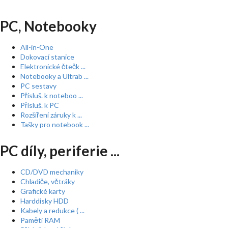
PC, Notebooky
All-in-One
Dokovací stanice
Elektronické čtečk ...
Notebooky a Ultrab ...
PC sestavy
Přísluš. k noteboo ...
Přísluš. k PC
Rozšíření záruky k ...
Tašky pro notebook ...
PC díly, periferie ...
CD/DVD mechaniky
Chladiče, větráky
Grafické karty
Harddisky HDD
Kabely a redukce ( ...
Paměti RAM