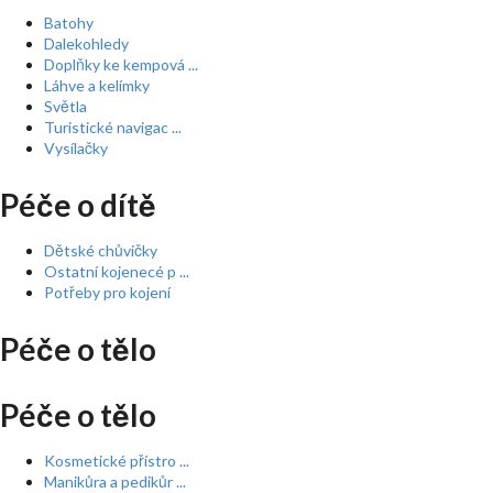
Batohy
Dalekohledy
Doplňky ke kempová ...
Láhve a kelímky
Světla
Turistické navigac ...
Vysílačky
Péče o dítě
Dětské chůvičky
Ostatní kojenecé p ...
Potřeby pro kojení
Péče o tělo
Péče o tělo
Kosmetické přístro ...
Manikůra a pedikůr ...