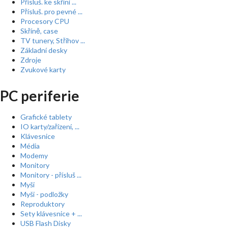
Přísluš. ke skříní ...
Přísluš. pro pevné ...
Procesory CPU
Skříně, case
TV tunery, Střihov ...
Základní desky
Zdroje
Zvukové karty
PC periferie
Grafické tablety
IO karty/zařízení, ...
Klávesnice
Média
Modemy
Monitory
Monitory - přísluš ...
Myši
Myši - podložky
Reproduktory
Sety klávesnice + ...
USB Flash Disky