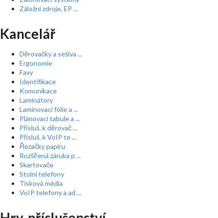
Záložní zdroje, EP ...
Kancelář
Děrovačky a sešíva ...
Ergonomie
Faxy
Identifikace
Komunikace
Laminátory
Laminovací fólie a ...
Plánovací tabule a ...
Přísluš. k děrovač ...
Přísluš. k VoIP te ...
Řezačky papíru
Rozšířená záruka p ...
Skartovače
Stolní telefony
Tisková média
VoIP telefony a ad ...
Hry, příslušenství