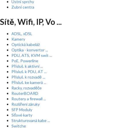
Ústní sprchy
Zubní centra
Sítě, Wifi, IP, Vo ...
ADSL, xDSL
Kamery
Optická kabeláž
Optika - konvertor ...
PDU, ATS, KVM swit ...
PoE, Powerline
Přísluš. k aktivní ...
Přísluš. k PDU, AT ...
Přísluš. k rozvadě ...
Přísluš. ke kamerá ...
Racky, rozvaděče
RouterBOARD
Routery a firewall ...
Rozšíření záruky
SFP Moduly
Síťové karty
Strukturovaná kabe ...
Switche