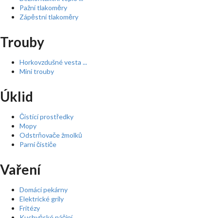
Pažní tlakoměry
Zápěstní tlakoměry
Trouby
Horkovzdušné vesta ...
Mini trouby
Úklid
Čistící prostředky
Mopy
Odstrňovače žmolků
Parní čističe
Vaření
Domácí pekárny
Elektrické grily
Fritézy
Kuchyňské náčiní