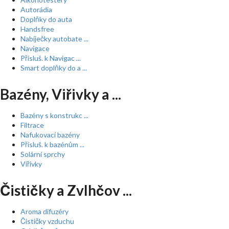
Autorádia
Doplňky do auta
Handsfree
Nabíječky autobate ...
Navigace
Přísluš. k Navigac ...
Smart doplňky do a ...
Bazény, Viřivky a ...
Bazény s konstrukc ...
Filtrace
Nafukovací bazény
Přísluš. k bazénům ...
Solární sprchy
Vířivky
Čističky a Zvlhčov ...
Aroma difuzéry
Čističky vzduchu