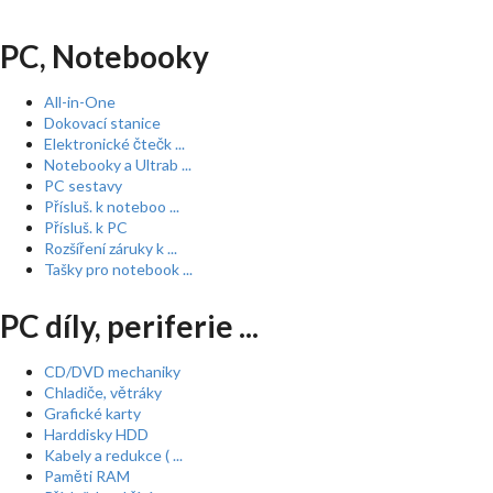
PC, Notebooky
All-in-One
Dokovací stanice
Elektronické čtečk ...
Notebooky a Ultrab ...
PC sestavy
Přísluš. k noteboo ...
Přísluš. k PC
Rozšíření záruky k ...
Tašky pro notebook ...
PC díly, periferie ...
CD/DVD mechaniky
Chladiče, větráky
Grafické karty
Harddisky HDD
Kabely a redukce ( ...
Paměti RAM