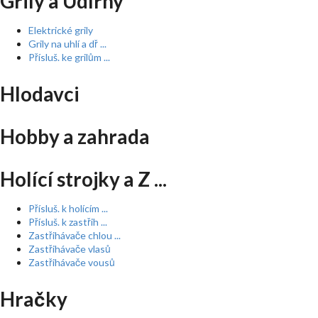
Grily a Udírny
Elektrické grily
Grily na uhlí a dř ...
Přísluš. ke grilům ...
Hlodavci
Hobby a zahrada
Holící strojky a Z ...
Přísluš. k holícím ...
Přísluš. k zastřih ...
Zastřihávače chlou ...
Zastřihávače vlasů
Zastřihávače vousů
Hračky