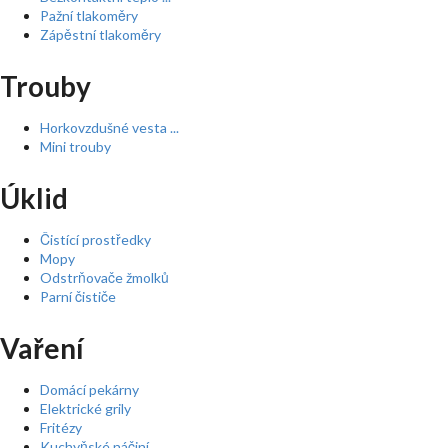
Pažní tlakoměry
Zápěstní tlakoměry
Trouby
Horkovzdušné vesta ...
Mini trouby
Úklid
Čistící prostředky
Mopy
Odstrňovače žmolků
Parní čističe
Vaření
Domácí pekárny
Elektrické grily
Fritézy
Kuchyňské náčiní