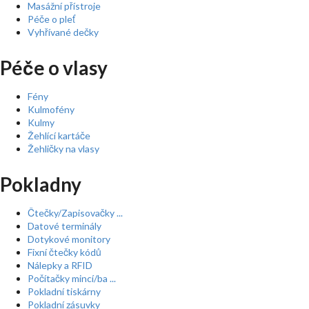
Masážní přístroje
Péče o pleť
Vyhřívané dečky
Péče o vlasy
Fény
Kulmofény
Kulmy
Žehlící kartáče
Žehličky na vlasy
Pokladny
Čtečky/Zapisovačky ...
Datové terminály
Dotykové monitory
Fixní čtečky kódů
Nálepky a RFID
Počítačky mincí/ba ...
Pokladní tiskárny
Pokladní zásuvky