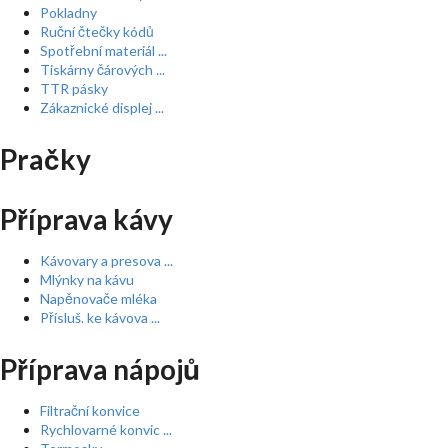
Pokladny
Ruční čtečky kódů
Spotřební materiál ...
Tiskárny čárových ...
TTR pásky
Zákaznické displej ...
Pračky
Příprava kávy
Kávovary a presova ...
Mlýnky na kávu
Napěnovače mléka
Přísluš. ke kávova ...
Příprava nápojů
Filtrační konvice
Rychlovarné konvic ...