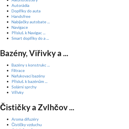
Autorádia
Doplňky do auta
Handsfree
Nabíječky autobate ...
Navigace
Přísluš. k Navigac ...
Smart doplňky do a ...
Bazény, Viřivky a ...
Bazény s konstrukc ...
Filtrace
Nafukovací bazény
Přísluš. k bazénům ...
Solární sprchy
Vířivky
Čističky a Zvlhčov ...
Aroma difuzéry
Čističky vzduchu