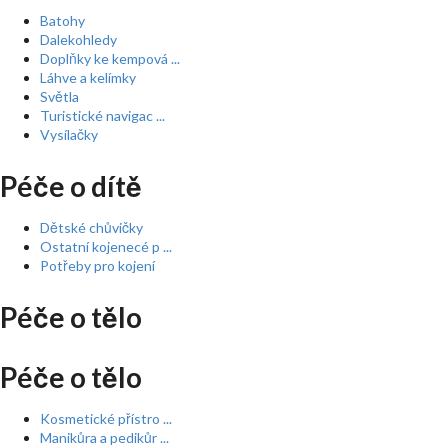
Batohy
Dalekohledy
Doplňky ke kempová ...
Láhve a kelímky
Světla
Turistické navigac ...
Vysílačky
Péče o dítě
Dětské chůvičky
Ostatní kojenecé p ...
Potřeby pro kojení
Péče o tělo
Péče o tělo
Kosmetické přístro ...
Manikůra a pedikůr ...