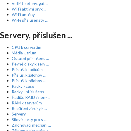
VoIP telefony, gat ...
Wi-Fi aktivní prvk ...
Wi-Fi antény
Wi-Fi příslušenstv ...
Servery, příslušen ...
CPU k serverům
Média Utrium
Ostatní příslušens ...
Pevné disky k serv ...
Přísluš. k řadičům
Přísluš. k zálohov ...
Přísluš. k zálohov ...
Racky - case
Racky - příslušens ...
Řadiče RAID / non- ...
RAM k serverům
Rozšíření záruky k ...
Servery
Síťové karty pro s ...
Zálohovací mechani ...
Zálohovací systémy