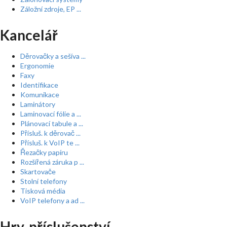
Záložní zdroje, EP ...
Kancelář
Děrovačky a sešíva ...
Ergonomie
Faxy
Identifikace
Komunikace
Laminátory
Laminovací fólie a ...
Plánovací tabule a ...
Přísluš. k děrovač ...
Přísluš. k VoIP te ...
Řezačky papíru
Rozšířená záruka p ...
Skartovače
Stolní telefony
Tisková média
VoIP telefony a ad ...
Hry, příslušenství