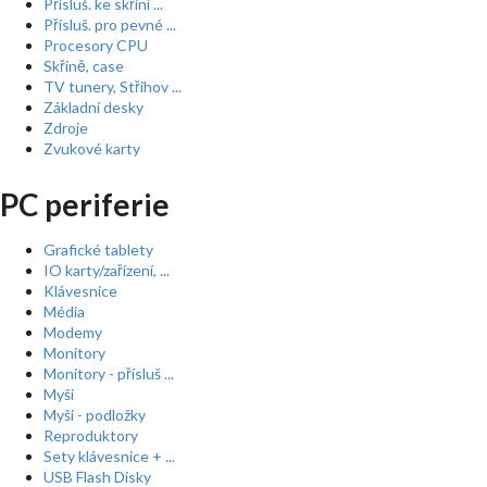
Přísluš. ke skříní ...
Přísluš. pro pevné ...
Procesory CPU
Skříně, case
TV tunery, Střihov ...
Základní desky
Zdroje
Zvukové karty
PC periferie
Grafické tablety
IO karty/zařízení, ...
Klávesnice
Média
Modemy
Monitory
Monitory - přísluš ...
Myši
Myši - podložky
Reproduktory
Sety klávesnice + ...
USB Flash Disky