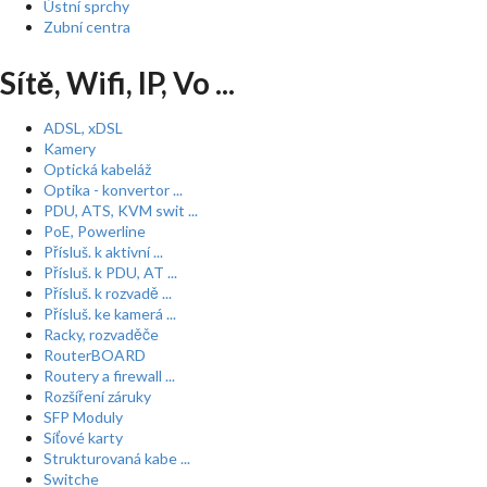
Ústní sprchy
Zubní centra
Sítě, Wifi, IP, Vo ...
ADSL, xDSL
Kamery
Optická kabeláž
Optika - konvertor ...
PDU, ATS, KVM swit ...
PoE, Powerline
Přísluš. k aktivní ...
Přísluš. k PDU, AT ...
Přísluš. k rozvadě ...
Přísluš. ke kamerá ...
Racky, rozvaděče
RouterBOARD
Routery a firewall ...
Rozšíření záruky
SFP Moduly
Síťové karty
Strukturovaná kabe ...
Switche