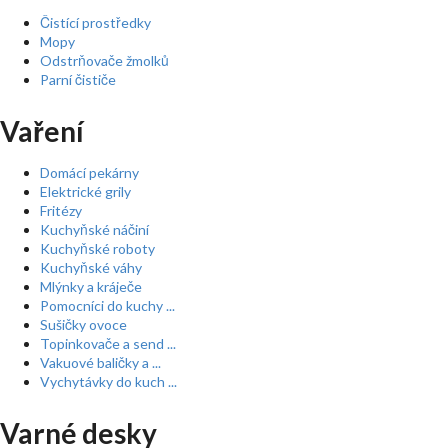
Čistící prostředky
Mopy
Odstrňovače žmolků
Parní čističe
Vaření
Domácí pekárny
Elektrické grily
Fritézy
Kuchyňské náčiní
Kuchyňské roboty
Kuchyňské váhy
Mlýnky a kráječe
Pomocníci do kuchy ...
Sušičky ovoce
Topinkovače a send ...
Vakuové baličky a ...
Vychytávky do kuch ...
Varné desky