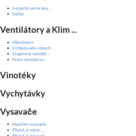
Indukční varné des ...
Vařiče
Ventilátory a Klim ...
Klimatizace
Ochlazovače vzduch ...
Stojanové ventilát ...
Stolní ventilátory
Vinotéky
Vychytávky
Vysavače
Klasické vysavače
Přísluš. k robot. ...
Přísluš. k vysavač ...