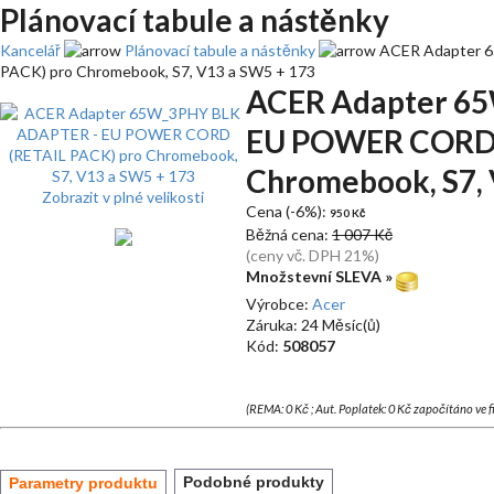
Plánovací tabule a nástěnky
Kancelář
Plánovací tabule a nástěnky
ACER Adapter 
PACK) pro Chromebook, S7, V13 a SW5 + 173
ACER Adapter 6
EU POWER CORD 
Chromebook, S7, 
Zobrazit v plné velikosti
Cena (-6%):
950 Kč
Běžná cena:
1 007 Kč
(ceny vč. DPH 21%)
Množstevní SLEVA »
Výrobce:
Acer
Záruka: 24 Měsíc(ů)
Kód:
508057
(REMA: 0 Kč ; Aut. Poplatek: 0 Kč započítáno ve 
Podobné produkty
Parametry produktu