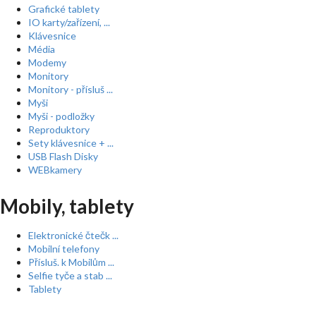
Grafické tablety
IO karty/zařízení, ...
Klávesnice
Média
Modemy
Monitory
Monitory - přísluš ...
Myši
Myši - podložky
Reproduktory
Sety klávesnice + ...
USB Flash Disky
WEBkamery
Mobily, tablety
Elektronické čtečk ...
Mobilní telefony
Přísluš. k Mobilům ...
Selfie tyče a stab ...
Tablety