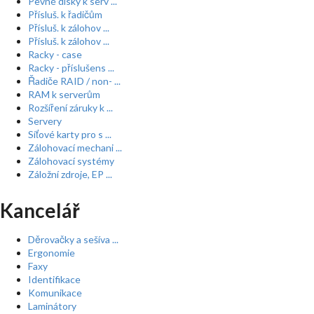
Pevné disky k serv ...
Přísluš. k řadičům
Přísluš. k zálohov ...
Přísluš. k zálohov ...
Racky - case
Racky - příslušens ...
Řadiče RAID / non- ...
RAM k serverům
Rozšíření záruky k ...
Servery
Síťové karty pro s ...
Zálohovací mechani ...
Zálohovací systémy
Záložní zdroje, EP ...
Kancelář
Děrovačky a sešíva ...
Ergonomie
Faxy
Identifikace
Komunikace
Laminátory