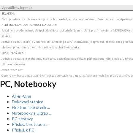
Vysvětlivky, legenda
SKLADEM:
Zboží je skladem v zobrazované výši a lze ho ihned objednat a dodat na Vámi určenou adresu, popřípadě v
NENÍ SKLADEM, DOSTUPNOST NA DOTAZ
:
Pokud není uvedeno jinak, předpokládaná doba naskladnění je min. 14dní, prosím zavolejte 315 810 620 pro
REPAIR:
Jedná se o zboží, které je vráceno distributorem po servisním zásahu, je opravené, odzkoušené a plně funk
sledovat přímo na internetu. Na zboží je dána plná 2 letá záruka.
POŠKOZENÝ OBAL:
Jedná se o zboží, u kterého vinou transportu došlo k poškození obalu, popřípadě originální krabice. U tohot
přímo na internetu.
Aktualizace cen:
Ceny na myIT.cz se aktualizují několikrát za den v závislosti na kurzu. Veškeré nechtěné překlepy, změny c
PC, Notebooky
All-in-One
Dokovací stanice
Elektronické čtečk ...
Notebooky a Ultrab ...
PC sestavy
Přísluš. k noteboo ...
Přísluš. k PC