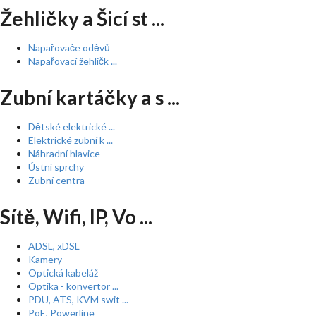
Žehličky a Šicí st ...
Napařovače oděvů
Napařovací žehličk ...
Zubní kartáčky a s ...
Dětské elektrické ...
Elektrické zubní k ...
Náhradní hlavice
Ústní sprchy
Zubní centra
Sítě, Wifi, IP, Vo ...
ADSL, xDSL
Kamery
Optická kabeláž
Optika - konvertor ...
PDU, ATS, KVM swit ...
PoE, Powerline