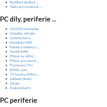
Rozšíření záruky k ...
Tašky pro notebook ...
PC díly, periferie ...
CD/DVD mechaniky
Chladiče, větráky
Grafické karty
Harddisky HDD
Kabely a redukce ( ...
Paměti RAM
Přísluš. ke skříní ...
Přísluš. pro pevné ...
Procesory CPU
Skříně, case
TV tunery, Střihov ...
Základní desky
Zdroje
Zvukové karty
PC periferie