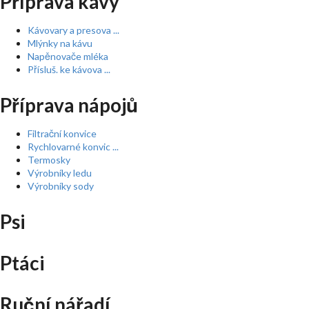
Příprava kávy
Kávovary a presova ...
Mlýnky na kávu
Napěnovače mléka
Přísluš. ke kávova ...
Příprava nápojů
Filtrační konvice
Rychlovarné konvic ...
Termosky
Výrobníky ledu
Výrobníky sody
Psi
Ptáci
Ruční nářadí