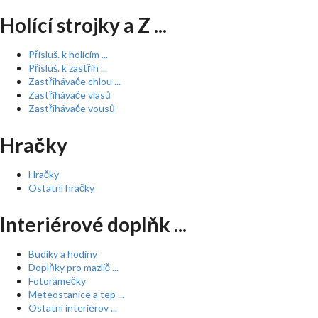
Holící strojky a Z ...
Přísluš. k holícím ...
Přísluš. k zastřih ...
Zastřihávače chlou ...
Zastřihávače vlasů
Zastřihávače vousů
Hračky
Hračky
Ostatní hračky
Interiérové doplňk ...
Budíky a hodiny
Doplňky pro mazlíč ...
Fotorámečky
Meteostanice a tep ...
Ostatní interiérov ...