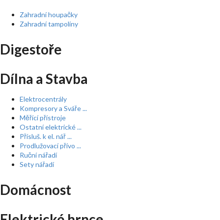
Zahradní houpačky
Zahradní tampolíny
Digestoře
Dílna a Stavba
Elektrocentrály
Kompresory a Sváře ...
Měřící přístroje
Ostatní elektrické ...
Přísluš. k el. nář ...
Prodlužovací přívo ...
Ruční nářadí
Sety nářadí
Domácnost
Elektrické hrnce