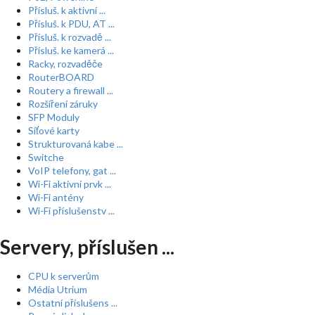
Přísluš. k aktivní ...
Přísluš. k PDU, AT ...
Přísluš. k rozvadě ...
Přísluš. ke kamerá ...
Racky, rozvaděče
RouterBOARD
Routery a firewall ...
Rozšíření záruky
SFP Moduly
Síťové karty
Strukturovaná kabe ...
Switche
VoIP telefony, gat ...
Wi-Fi aktivní prvk ...
Wi-Fi antény
Wi-Fi příslušenstv ...
Servery, příslušen ...
CPU k serverům
Média Utrium
Ostatní příslušens ...