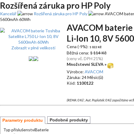
Rozšířená záruka pro HP Poly
Kancelář
Rozšířená záruka pro HP Poly
AVACOM baterie 
5600mAh 60Wh
AVACOM baterie T
Li-Ion 10, 8V 5
Cena (-9%):
Zobrazit v plné velikosti
1 022 Kč
Běžná cena:
1 114 Kč
(ceny vč. DPH 21%)
Množstevní SLEVA »
Výrobce:
AVACOM
Záruka: 24 Měsíc(ů)
Kód:
1100122
(REMA: 0 Kč ; Aut. Poplatek: 0 Kč započítáno ve 
Podobné produkty
Parametry produktu
Typ příslušenství
Baterie