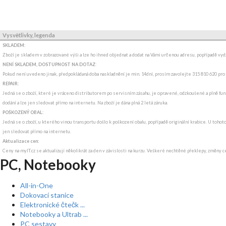
Vysvětlivky, legenda
SKLADEM:
Zboží je skladem v zobrazované výši a lze ho ihned objednat a dodat na Vámi určenou adresu, popřípadě v
NENÍ SKLADEM, DOSTUPNOST NA DOTAZ
:
Pokud není uvedeno jinak, předpokládaná doba naskladnění je min. 14dní, prosím zavolejte 315 810 620 pro
REPAIR:
Jedná se o zboží, které je vráceno distributorem po servisním zásahu, je opravené, odzkoušené a plně fun
dodání a lze jen sledovat přímo na internetu. Na zboží je dána plná 2 letá záruka.
POŠKOZENÝ OBAL:
Jedná se o zboží, u kterého vinou transportu došlo k poškození obalu, popřípadě originální krabice. U tohot
jen sledovat přímo na internetu.
Aktualizace cen:
Ceny na myIT.cz se aktualizují několikrát za den v závislosti na kurzu. Veškeré nechtěné překlepy, změny c
PC, Notebooky
All-in-One
Dokovací stanice
Elektronické čtečk ...
Notebooky a Ultrab ...
PC sestavy