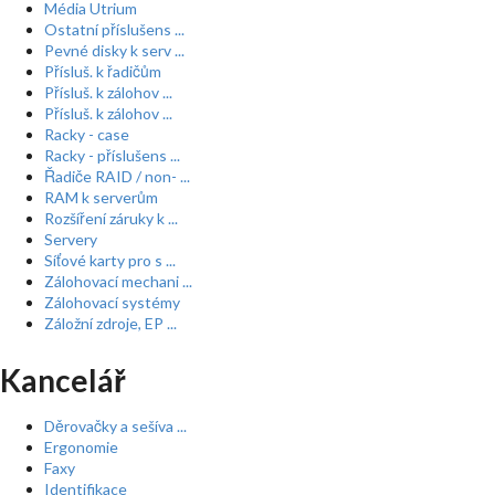
Média Utrium
Ostatní příslušens ...
Pevné disky k serv ...
Přísluš. k řadičům
Přísluš. k zálohov ...
Přísluš. k zálohov ...
Racky - case
Racky - příslušens ...
Řadiče RAID / non- ...
RAM k serverům
Rozšíření záruky k ...
Servery
Síťové karty pro s ...
Zálohovací mechani ...
Zálohovací systémy
Záložní zdroje, EP ...
Kancelář
Děrovačky a sešíva ...
Ergonomie
Faxy
Identifikace