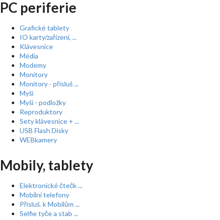
PC periferie
Grafické tablety
IO karty/zařízení, ...
Klávesnice
Média
Modemy
Monitory
Monitory - přísluš ...
Myši
Myši - podložky
Reproduktory
Sety klávesnice + ...
USB Flash Disky
WEBkamery
Mobily, tablety
Elektronické čtečk ...
Mobilní telefony
Přísluš. k Mobilům ...
Selfie tyče a stab ...