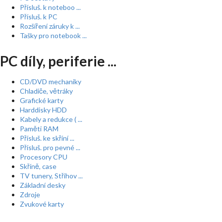
Přísluš. k noteboo ...
Přísluš. k PC
Rozšíření záruky k ...
Tašky pro notebook ...
PC díly, periferie ...
CD/DVD mechaniky
Chladiče, větráky
Grafické karty
Harddisky HDD
Kabely a redukce ( ...
Paměti RAM
Přísluš. ke skříní ...
Přísluš. pro pevné ...
Procesory CPU
Skříně, case
TV tunery, Střihov ...
Základní desky
Zdroje
Zvukové karty