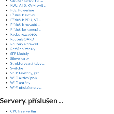
Optika - konvertor ...
PDU, ATS, KVM swit ...
PoE, Powerline
Přísluš. k aktivní ...
Přísluš. k PDU, AT ...
Přísluš. k rozvadě ...
Přísluš. ke kamerá ...
Racky, rozvaděče
RouterBOARD
Routery a firewall ...
Rozšíření záruky
SFP Moduly
Síťové karty
Strukturovaná kabe ...
Switche
VoIP telefony, gat ...
Wi-Fi aktivní prvk ...
Wi-Fi antény
Wi-Fi příslušenstv ...
Servery, příslušen ...
CPU k serverům