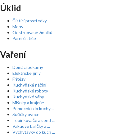
Úklid
Čistící prostředky
Mopy
Odstrňovače žmolků
Parní čističe
Vaření
Domácí pekárny
Elektrické grily
Fritézy
Kuchyňské náčiní
Kuchyňské roboty
Kuchyňské váhy
Mlýnky a kráječe
Pomocníci do kuchy ...
Sušičky ovoce
Topinkovače a send ...
Vakuové baličky a ...
Vychytávky do kuch ...