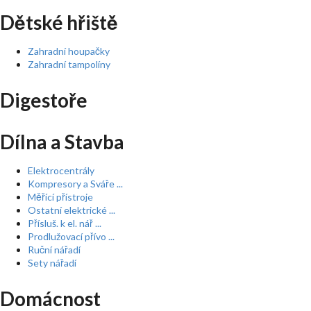
Dětské hřiště
Zahradní houpačky
Zahradní tampolíny
Digestoře
Dílna a Stavba
Elektrocentrály
Kompresory a Sváře ...
Měřící přístroje
Ostatní elektrické ...
Přísluš. k el. nář ...
Prodlužovací přívo ...
Ruční nářadí
Sety nářadí
Domácnost