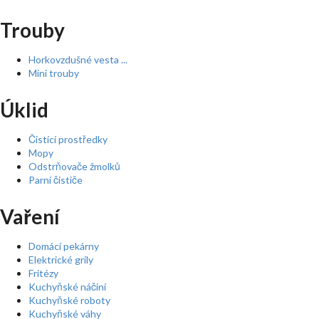
Trouby
Horkovzdušné vesta ...
Mini trouby
Úklid
Čistící prostředky
Mopy
Odstrňovače žmolků
Parní čističe
Vaření
Domácí pekárny
Elektrické grily
Fritézy
Kuchyňské náčiní
Kuchyňské roboty
Kuchyňské váhy