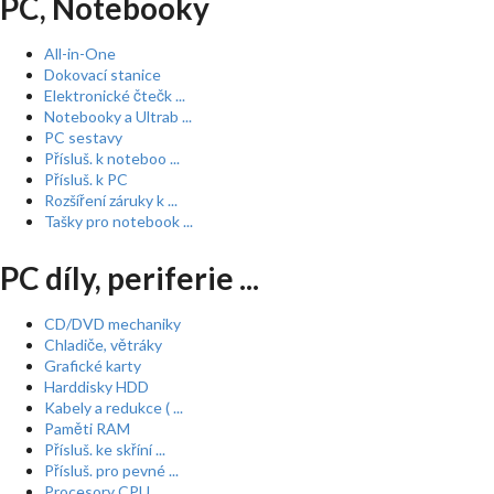
PC, Notebooky
All-in-One
Dokovací stanice
Elektronické čtečk ...
Notebooky a Ultrab ...
PC sestavy
Přísluš. k noteboo ...
Přísluš. k PC
Rozšíření záruky k ...
Tašky pro notebook ...
PC díly, periferie ...
CD/DVD mechaniky
Chladiče, větráky
Grafické karty
Harddisky HDD
Kabely a redukce ( ...
Paměti RAM
Přísluš. ke skříní ...
Přísluš. pro pevné ...
Procesory CPU