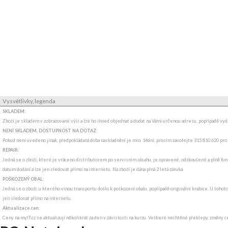
Vysvětlivky, legenda
SKLADEM:
Zboží je skladem v zobrazované výši a lze ho ihned objednat a dodat na Vámi určenou adresu, popřípadě v
NENÍ SKLADEM, DOSTUPNOST NA DOTAZ
:
Pokud není uvedeno jinak, předpokládaná doba naskladnění je min. 14dní, prosím zavolejte 315 810 620 pro
REPAIR:
Jedná se o zboží, které je vráceno distributorem po servisním zásahu, je opravené, odzkoušené a plně funk
datum dodání a lze jen sledovat přímo na internetu. Na zboží je dána plná 2 letá záruka.
POŠKOZENÝ OBAL:
Jedná se o zboží, u kterého vinou transportu došlo k poškození obalu, popřípadě originální krabice. U tohot
jen sledovat přímo na internetu.
Aktualizace cen:
Ceny na myIT.cz se aktualizují několikrát za den v závislosti na kurzu. Veškeré nechtěné překlepy, změny c