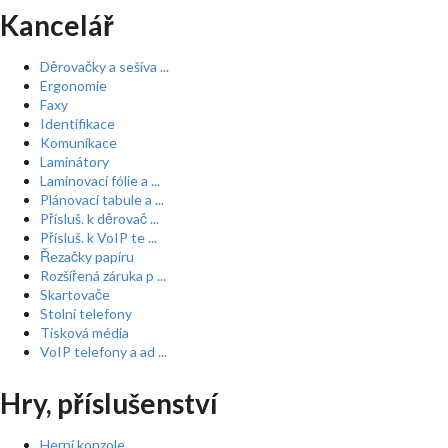
Kancelář
Děrovačky a sešíva ...
Ergonomie
Faxy
Identifikace
Komunikace
Laminátory
Laminovací fólie a ...
Plánovací tabule a ...
Přísluš. k děrovač ...
Přísluš. k VoIP te ...
Řezačky papíru
Rozšířená záruka p ...
Skartovače
Stolní telefony
Tisková média
VoIP telefony a ad ...
Hry, příslušenství
Herní konzole