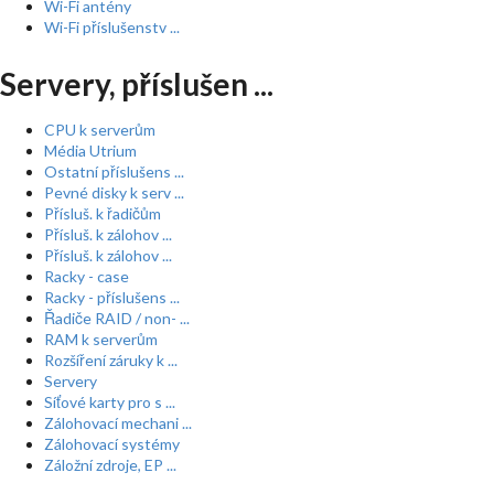
Wi-Fi antény
Wi-Fi příslušenstv ...
Servery, příslušen ...
CPU k serverům
Média Utrium
Ostatní příslušens ...
Pevné disky k serv ...
Přísluš. k řadičům
Přísluš. k zálohov ...
Přísluš. k zálohov ...
Racky - case
Racky - příslušens ...
Řadiče RAID / non- ...
RAM k serverům
Rozšíření záruky k ...
Servery
Síťové karty pro s ...
Zálohovací mechani ...
Zálohovací systémy
Záložní zdroje, EP ...