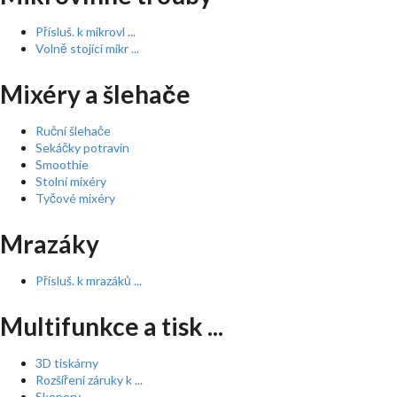
Přísluš. k mikrovl ...
Volně stojící mikr ...
Mixéry a šlehače
Ruční šlehače
Sekáčky potravin
Smoothie
Stolní mixéry
Tyčové mixéry
Mrazáky
Přísluš. k mrazáků ...
Multifunkce a tisk ...
3D tiskárny
Rozšíření záruky k ...
Skenery