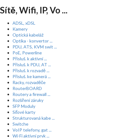
Sítě, Wifi, IP, Vo ...
ADSL, xDSL
Kamery
Optická kabeláž
Optika - konvertor ...
PDU, ATS, KVM swit ...
PoE, Powerline
Přísluš. k aktivní ...
Přísluš. k PDU, AT ...
Přísluš. k rozvadě ...
Přísluš. ke kamerá ...
Racky, rozvaděče
RouterBOARD
Routery a firewall ...
Rozšíření záruky
SFP Moduly
Síťové karty
Strukturovaná kabe ...
Switche
VoIP telefony, gat ...
Wi-Fi aktivní prvk ...