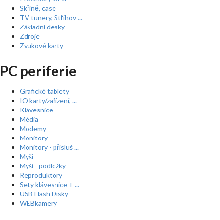
Skříně, case
TV tunery, Střihov ...
Základní desky
Zdroje
Zvukové karty
PC periferie
Grafické tablety
IO karty/zařízení, ...
Klávesnice
Média
Modemy
Monitory
Monitory - přísluš ...
Myši
Myši - podložky
Reproduktory
Sety klávesnice + ...
USB Flash Disky
WEBkamery