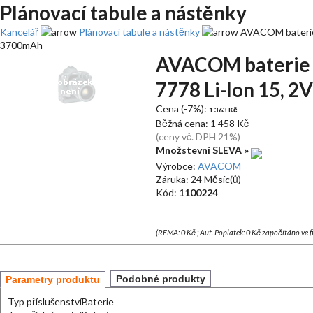
Plánovací tabule a nástěnky
Kancelář
Plánovací tabule a nástěnky
AVACOM baterie p
3700mAh
AVACOM baterie p
7778 Li-Ion 15, 
Cena (-7%):
1 363 Kč
Běžná cena:
1 458 Kč
(ceny vč. DPH 21%)
Množstevní SLEVA »
Výrobce:
AVACOM
Záruka: 24 Měsíc(ů)
Kód:
1100224
(REMA: 0 Kč ; Aut. Poplatek: 0 Kč započítáno ve 
Podobné produkty
Parametry produktu
Typ příslušenství
Baterie