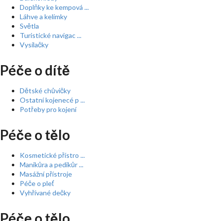
Doplňky ke kempová ...
Láhve a kelímky
Světla
Turistické navigac ...
Vysílačky
Péče o dítě
Dětské chůvičky
Ostatní kojenecé p ...
Potřeby pro kojení
Péče o tělo
Kosmetické přístro ...
Manikůra a pedikůr ...
Masážní přístroje
Péče o pleť
Vyhřívané dečky
Péče o tělo