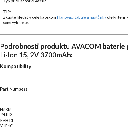
Typ příslušenství
Baterie
TIP:
Zkuste hledat v celé kategorii
Plánovací tabule a nástěnky
dle kriterií, 
sami vyberete.
Podrobnosti produktu AVACOM baterie pr
Li-Ion 15, 2V 3700mAh:
Kompatibility
Part Numbers
FMXMT
J9NH2
PVHT1
V1P4C