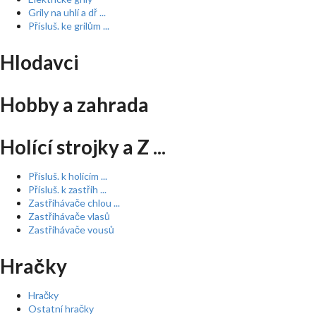
Grily na uhlí a dř ...
Přísluš. ke grilům ...
Hlodavci
Hobby a zahrada
Holící strojky a Z ...
Přísluš. k holícím ...
Přísluš. k zastřih ...
Zastřihávače chlou ...
Zastřihávače vlasů
Zastřihávače vousů
Hračky
Hračky
Ostatní hračky