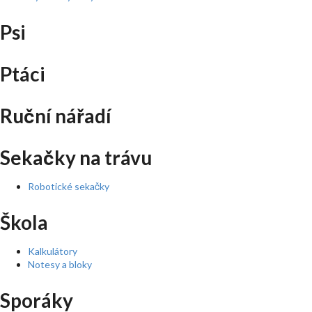
Psi
Ptáci
Ruční nářadí
Sekačky na trávu
Robotické sekačky
Škola
Kalkulátory
Notesy a bloky
Sporáky