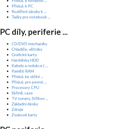
Přísluš. k noteboo ...
Přísluš. k PC
Rozšíření záruky k ...
Tašky pro notebook ...
PC díly, periferie ...
CD/DVD mechaniky
Chladiče, větráky
Grafické karty
Harddisky HDD
Kabely a redukce ( ...
Paměti RAM
Přísluš. ke skříní ...
Přísluš. pro pevné ...
Procesory CPU
Skříně, case
TV tunery, Střihov ...
Základní desky
Zdroje
Zvukové karty