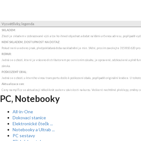
Vysvětlivky, legenda
SKLADEM:
Zboží je skladem v zobrazované výši a lze ho ihned objednat a dodat na Vámi určenou adresu, popřípadě v
NENÍ SKLADEM, DOSTUPNOST NA DOTAZ
:
Pokud není uvedeno jinak, předpokládaná doba naskladnění je min. 14dní, prosím zavolejte 315 810 620 pro
REPAIR:
Jedná se o zboží, které je vráceno distributorem po servisním zásahu, je opravené, odzkoušené a plně funkč
záruka.
POŠKOZENÝ OBAL:
Jedná se o zboží, u kterého vinou transportu došlo k poškození obalu, popřípadě originální krabice. U tohot
Aktualizace cen:
Ceny na myIT.cz se aktualizují několikrát za den v závislosti na kurzu. Veškeré nechtěné překlepy, změny c
PC, Notebooky
All-in-One
Dokovací stanice
Elektronické čtečk ...
Notebooky a Ultrab ...
PC sestavy