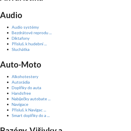
Audio
Audio systémy
Bezdrátové reprodu ...
Diktafony
Přísluš. k hudební ...
Sluchátka
Auto-Moto
Alkohotestery
Autorádia
Doplňky do auta
Handsfree
Nabíječky autobate ...
Navigace
Přísluš. k Navigac ...
Smart doplňky do a ...
Bazény, Viřivky a ...