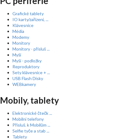
PC periferie
Grafické tablety
IO karty/zařízení, ...
Klávesnice
Média
Modemy
Monitory
Monitory - přísluš ...
Myši
Myši - podložky
Reproduktory
Sety klávesnice + ...
USB Flash Disky
WEBkamery
Mobily, tablety
Elektronické čtečk ...
Mobilní telefony
Přísluš. k Mobilům ...
Selfie tyče a stab ...
Tablety