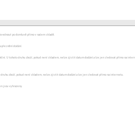
ydzvednout po domluvě přímo v našem skladě.
 upřesnění dodání.
ní. U tohoto druhu zboží, pokud není skladem, nelze zjistit datum dodání a lze jen sledovat přímo na interne
o druhu zboží, pokud není skladem, nelze zjistit datum dodání a lze jen sledovat přímo na internetu.
en jsou vyhrazeny.