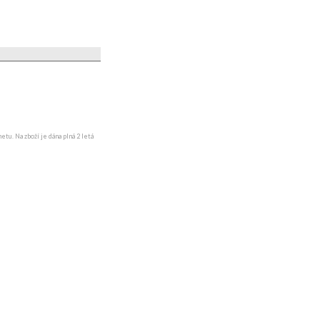
tu. Na zboží je dána plná 2 letá