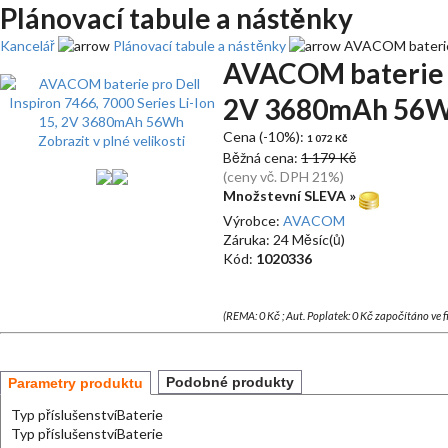
Plánovací tabule a nástěnky
Kancelář
Plánovací tabule a nástěnky
AVACOM baterie 
AVACOM baterie pr
2V 3680mAh 56
Cena (-10%):
Zobrazit v plné velikosti
1 072 Kč
Běžná cena:
1 179 Kč
(ceny vč. DPH 21%)
Množstevní SLEVA »
Výrobce:
AVACOM
Záruka: 24 Měsíc(ů)
Kód:
1020336
(REMA: 0 Kč ; Aut. Poplatek: 0 Kč započítáno ve 
Podobné produkty
Parametry produktu
Typ příslušenství
Baterie
Typ příslušenství
Baterie