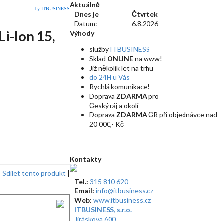
Aktuálně
by ITBUSINESS
Dnes je
Čtvrtek
Datum:
6.8.2026
i-Ion 15,
Výhody
služby
ITBUSINESS
Sklad
ONLINE
na www!
Již několik let na trhu
do 24H u Vás
Rychlá komunikace!
Doprava
ZDARMA
pro
Český ráj a okolí
Doprava
ZDARMA
ČR při objednávce nad
20 000,- Kč
Kontakty
Sdílet tento produkt
|
Tel.:
315 810 620
Email:
info@itbusiness.cz
Web:
www.itbusiness.cz
ITBUSINESS, s.r.o.
Jiráskova 600