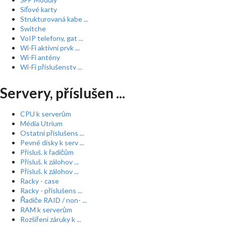
Síťové karty
Strukturovaná kabe ...
Switche
VoIP telefony, gat ...
Wi-Fi aktivní prvk ...
Wi-Fi antény
Wi-Fi příslušenstv ...
Servery, příslušen ...
CPU k serverům
Média Utrium
Ostatní příslušens ...
Pevné disky k serv ...
Přísluš. k řadičům
Přísluš. k zálohov ...
Přísluš. k zálohov ...
Racky - case
Racky - příslušens ...
Řadiče RAID / non- ...
RAM k serverům
Rozšíření záruky k ...