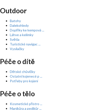
Outdoor
Batohy
Dalekohledy
Doplňky ke kempová ...
Láhve a kelímky
Světla
Turistické navigac ...
Vysílačky
Péče o dítě
Dětské chůvičky
Ostatní kojenecé p ...
Potřeby pro kojení
Péče o tělo
Kosmetické přístro ...
Manikůra a pedikůr ...