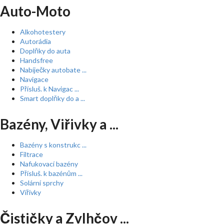
Auto-Moto
Alkohotestery
Autorádia
Doplňky do auta
Handsfree
Nabíječky autobate ...
Navigace
Přísluš. k Navigac ...
Smart doplňky do a ...
Bazény, Viřivky a ...
Bazény s konstrukc ...
Filtrace
Nafukovací bazény
Přísluš. k bazénům ...
Solární sprchy
Vířivky
Čističky a Zvlhčov ...