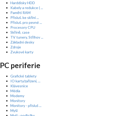
Harddisky HDD
Kabely a redukce ( ...
Paměti RAM
Přísluš. ke skříní ...
Přísluš. pro pevné ...
Procesory CPU
Skříně, case
TV tunery, Střihov ...
Základní desky
Zdroje
Zvukové karty
PC periferie
Grafické tablety
IO karty/zařízení, ...
Klávesnice
Média
Modemy
Monitory
Monitory - přísluš ...
Myši
Myši - podložky