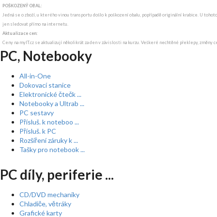
POŠKOZENÝ OBAL:
Jedná se o zboží, u kterého vinou transportu došlo k poškození obalu, popřípadě originální krabice. U tohot
jen sledovat přímo na internetu.
Aktualizace cen:
Ceny na myIT.cz se aktualizují několikrát za den v závislosti na kurzu. Veškeré nechtěné překlepy, změny c
PC, Notebooky
All-in-One
Dokovací stanice
Elektronické čtečk ...
Notebooky a Ultrab ...
PC sestavy
Přísluš. k noteboo ...
Přísluš. k PC
Rozšíření záruky k ...
Tašky pro notebook ...
PC díly, periferie ...
CD/DVD mechaniky
Chladiče, větráky
Grafické karty