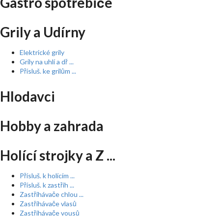
Gastro spotřebiče
Grily a Udírny
Elektrické grily
Grily na uhlí a dř ...
Přísluš. ke grilům ...
Hlodavci
Hobby a zahrada
Holící strojky a Z ...
Přísluš. k holícím ...
Přísluš. k zastřih ...
Zastřihávače chlou ...
Zastřihávače vlasů
Zastřihávače vousů