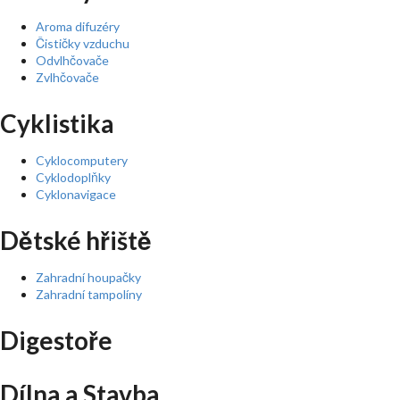
Aroma difuzéry
Čističky vzduchu
Odvlhčovače
Zvlhčovače
Cyklistika
Cyklocomputery
Cyklodoplňky
Cyklonavigace
Dětské hřiště
Zahradní houpačky
Zahradní tampolíny
Digestoře
Dílna a Stavba