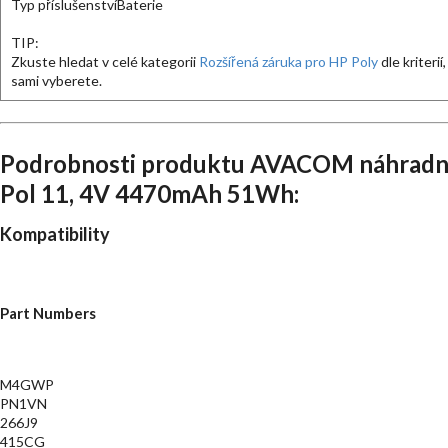
Typ příslušenství
Baterie
TIP:
Zkuste hledat v celé kategorii
Rozšířená záruka pro HP Poly
dle kriterií,
sami vyberete.
Podrobnosti produktu AVACOM náhradní b
Pol 11, 4V 4470mAh 51Wh:
Kompatibility
Part Numbers
M4GWP
PN1VN
266J9
415CG