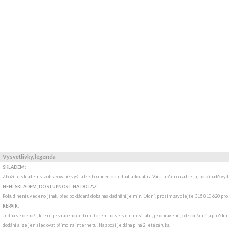
Vysvětlivky, legenda
SKLADEM:
Zboží je skladem v zobrazované výši a lze ho ihned objednat a dodat na Vámi určenou adresu, popřípadě v
NENÍ SKLADEM, DOSTUPNOST NA DOTAZ
:
Pokud není uvedeno jinak, předpokládaná doba naskladnění je min. 14dní, prosím zavolejte 315 810 620 pro
REPAIR:
Jedná se o zboží, které je vráceno distributorem po servisním zásahu, je opravené, odzkoušené a plně fun
dodání a lze jen sledovat přímo na internetu. Na zboží je dána plná 2 letá záruka.