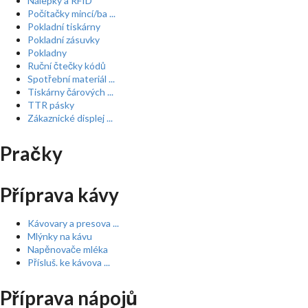
Nálepky a RFID
Počítačky mincí/ba ...
Pokladní tiskárny
Pokladní zásuvky
Pokladny
Ruční čtečky kódů
Spotřební materiál ...
Tiskárny čárových ...
TTR pásky
Zákaznické displej ...
Pračky
Příprava kávy
Kávovary a presova ...
Mlýnky na kávu
Napěnovače mléka
Přísluš. ke kávova ...
Příprava nápojů