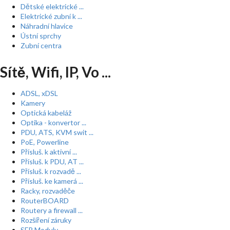
Dětské elektrické ...
Elektrické zubní k ...
Náhradní hlavice
Ústní sprchy
Zubní centra
Sítě, Wifi, IP, Vo ...
ADSL, xDSL
Kamery
Optická kabeláž
Optika - konvertor ...
PDU, ATS, KVM swit ...
PoE, Powerline
Přísluš. k aktivní ...
Přísluš. k PDU, AT ...
Přísluš. k rozvadě ...
Přísluš. ke kamerá ...
Racky, rozvaděče
RouterBOARD
Routery a firewall ...
Rozšíření záruky
SFP Moduly