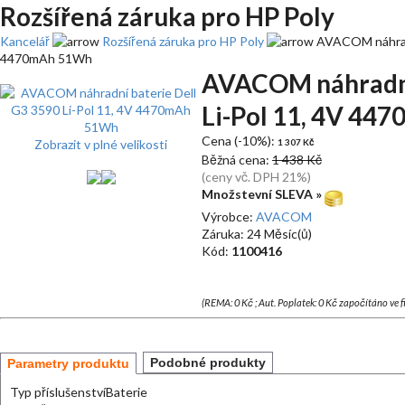
Rozšířená záruka pro HP Poly
Kancelář
Rozšířená záruka pro HP Poly
AVACOM náhradní
4470mAh 51Wh
AVACOM náhradní
Li-Pol 11, 4V 4
Cena (-10%):
Zobrazit v plné velikosti
1 307 Kč
Běžná cena:
1 438 Kč
(ceny vč. DPH 21%)
Množstevní SLEVA »
Výrobce:
AVACOM
Záruka: 24 Měsíc(ů)
Kód:
1100416
(REMA: 0 Kč ; Aut. Poplatek: 0 Kč započítáno ve 
Podobné produkty
Parametry produktu
Typ příslušenství
Baterie