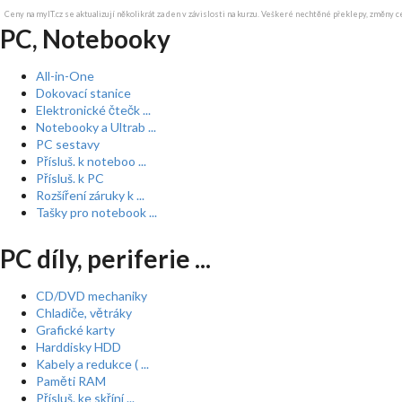
Ceny na myIT.cz se aktualizují několikrát za den v závislosti na kurzu. Veškeré nechtěné překlepy, změny c
PC, Notebooky
All-in-One
Dokovací stanice
Elektronické čtečk ...
Notebooky a Ultrab ...
PC sestavy
Přísluš. k noteboo ...
Přísluš. k PC
Rozšíření záruky k ...
Tašky pro notebook ...
PC díly, periferie ...
CD/DVD mechaniky
Chladiče, větráky
Grafické karty
Harddisky HDD
Kabely a redukce ( ...
Paměti RAM
Přísluš. ke skříní ...