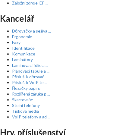
Záložní zdroje, EP ...
Kancelář
Děrovačky a sešíva ...
Ergonomie
Faxy
Identifikace
Komunikace
Laminátory
Laminovací fólie a ...
Plánovací tabule a ...
Přísluš. k děrovač ...
Přísluš. k VoIP te ...
Řezačky papíru
Rozšířená záruka p ...
Skartovače
Stolní telefony
Tisková média
VoIP telefony a ad ...
Hry, příslušenství