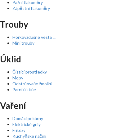
Pažní tlakoměry
Zápěstní tlakoměry
Trouby
Horkovzdušné vesta ...
Mini trouby
Úklid
Čistící prostředky
Mopy
Odstrňovače žmolků
Parní čističe
Vaření
Domácí pekárny
Elektrické grily
Fritézy
Kuchyňské náčiní