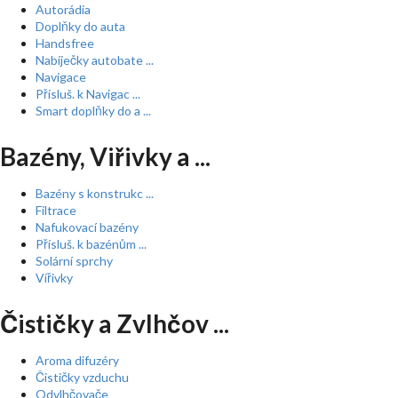
Autorádia
Doplňky do auta
Handsfree
Nabíječky autobate ...
Navigace
Přísluš. k Navigac ...
Smart doplňky do a ...
Bazény, Viřivky a ...
Bazény s konstrukc ...
Filtrace
Nafukovací bazény
Přísluš. k bazénům ...
Solární sprchy
Vířivky
Čističky a Zvlhčov ...
Aroma difuzéry
Čističky vzduchu
Odvlhčovače