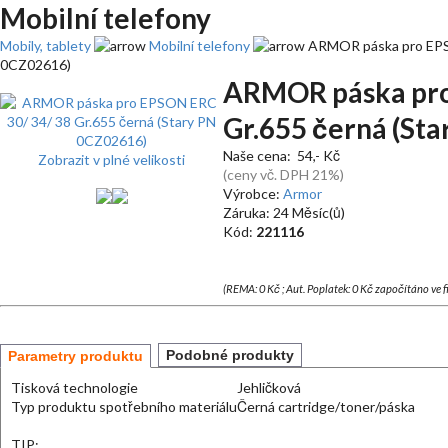
Mobilní telefony
Mobily, tablety
Mobilní telefony
ARMOR páska pro EPSO
0CZ02616)
ARMOR páska pro
Gr.655 černá (St
Naše cena: 54,- Kč
Zobrazit v plné velikosti
(ceny vč. DPH 21%)
Výrobce:
Armor
Záruka: 24 Měsíc(ů)
Kód:
221116
(REMA: 0 Kč ; Aut. Poplatek: 0 Kč započítáno ve 
Podobné produkty
Parametry produktu
Tisková technologie
Jehličková
Typ produktu spotřebního materiálu
Černá cartridge/toner/páska
TIP: