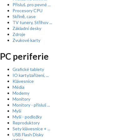
Přísluš. pro pevné ...
Procesory CPU
Skříně, case
TV tunery, Střihov ...
Základní desky
Zdroje
Zvukové karty
PC periferie
Grafické tablety
IO karty/zařízení, ...
Klávesnice
Média
Modemy
Monitory
Monitory - přísluš ...
Myši
Myši - podložky
Reproduktory
Sety klávesnice + ...
USB Flash Disky