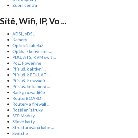
Zubní centra
Sítě, Wifi, IP, Vo ...
ADSL, xDSL
Kamery
Optická kabeláž
Optika - konvertor ...
PDU, ATS, KVM swit ...
PoE, Powerline
Přísluš. k aktivní ...
Přísluš. k PDU, AT ...
Přísluš. k rozvadě ...
Přísluš. ke kamerá ...
Racky, rozvaděče
RouterBOARD
Routery a firewall ...
Rozšíření záruky
SFP Moduly
Síťové karty
Strukturovaná kabe ...
Switche