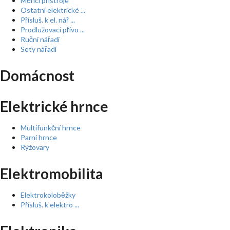
Měřící přístroje
Ostatní elektrické ...
Přísluš. k el. nář ...
Prodlužovací přívo ...
Ruční nářadí
Sety nářadí
Domácnost
Elektrické hrnce
Multifunkční hrnce
Parní hrnce
Rýžovary
Elektromobilita
Elektrokoloběžky
Přísluš. k elektro ...