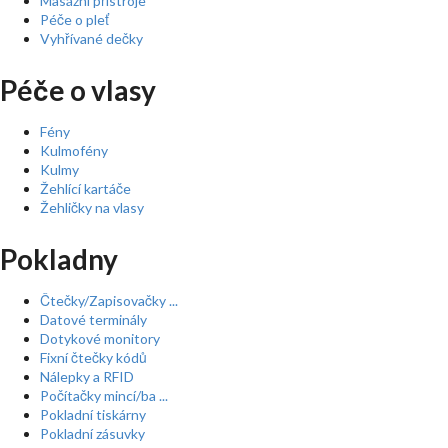
Masážní přístroje
Péče o pleť
Vyhřívané dečky
Péče o vlasy
Fény
Kulmofény
Kulmy
Žehlící kartáče
Žehličky na vlasy
Pokladny
Čtečky/Zapisovačky ...
Datové terminály
Dotykové monitory
Fixní čtečky kódů
Nálepky a RFID
Počítačky mincí/ba ...
Pokladní tiskárny
Pokladní zásuvky