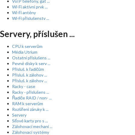
VoIP telefony, gat ...
Wi-Fi aktivní prvk ...
Wi-Fi antény
Wi-Fi příslušenstv ...
Servery, příslušen ...
CPU k serverům
Média Utrium
Ostatní příslušens ...
Pevné disky k serv ...
Přísluš. k řadičům
Přísluš. k zálohov ...
Přísluš. k zálohov ...
Racky - case
Racky - příslušens ...
Řadiče RAID / non- ...
RAM k serverům
Rozšíření záruky k ...
Servery
Síťové karty pro s ...
Zálohovací mechani ...
Zálohovací systémy