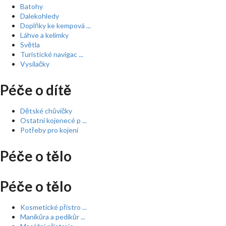
Batohy
Dalekohledy
Doplňky ke kempová ...
Láhve a kelímky
Světla
Turistické navigac ...
Vysílačky
Péče o dítě
Dětské chůvičky
Ostatní kojenecé p ...
Potřeby pro kojení
Péče o tělo
Péče o tělo
Kosmetické přístro ...
Manikůra a pedikůr ...