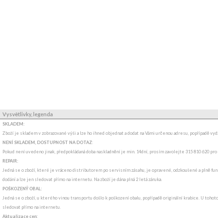
Vysvětlivky, legenda
SKLADEM:
Zboží je skladem v zobrazované výši a lze ho ihned objednat a dodat na Vámi určenou adresu, popřípadě v
NENÍ SKLADEM, DOSTUPNOST NA DOTAZ
:
Pokud není uvedeno jinak, předpokládaná doba naskladnění je min. 14dní, prosím zavolejte 315 810 620 pro
REPAIR:
Jedná se o zboží, které je vráceno distributorem po servisním zásahu, je opravené, odzkoušené a plně fun
dodání a lze jen sledovat přímo na internetu. Na zboží je dána plná 2 letá záruka.
POŠKOZENÝ OBAL:
Jedná se o zboží, u kterého vinou transportu došlo k poškození obalu, popřípadě originální krabice. U tohot
sledovat přímo na internetu.
Aktualizace cen: