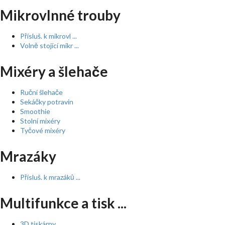
Mikrovlnné trouby
Přísluš. k mikrovl ...
Volně stojící mikr ...
Mixéry a šlehače
Ruční šlehače
Sekáčky potravin
Smoothie
Stolní mixéry
Tyčové mixéry
Mrazáky
Přísluš. k mrazáků ...
Multifunkce a tisk ...
3D tiskárny