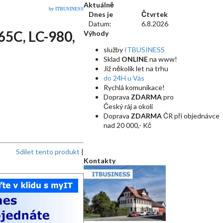
Aktuálně
by ITBUSINESS
Dnes je
Čtvrtek
Datum:
6.8.2026
65C, LC-980,
Výhody
služby
ITBUSINESS
Sklad
ONLINE
na www!
Již několik let na trhu
do 24H u Vás
Rychlá komunikace!
Doprava
ZDARMA
pro
Český ráj a okolí
Doprava
ZDARMA
ČR při objednávce
nad 20 000,- Kč
Sdílet tento produkt
|
Kontakty