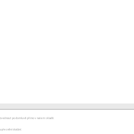
ydzvednout po domluvě přímo v našem skladě.
 upřesnění dodání.