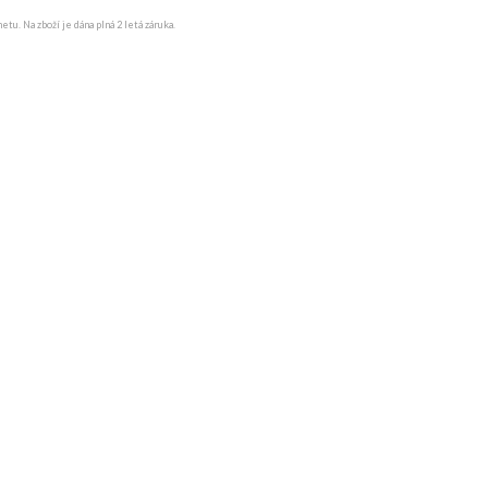
u. Na zboží je dána plná 2 letá záruka.