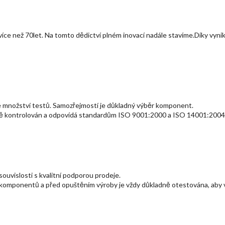
více než 70let. Na tomto dědictví plném inovací nadále stavíme.Díky vynik
 množství testů. Samozřejmostí je důkladný výběr komponent.
itě kontrolován a odpovídá standardům ISO 9001:2000 a ISO 14001:2004
souvislosti s kvalitní podporou prodeje.
komponentů a před opuštěním výroby je vždy důkladně otestována, aby v