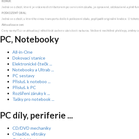
REPAIR:
Jedná se o zboží, které je vráceno distributorem po servisním zásahu, je opravené, odzkoušené a plně funkč
POŠKOZENÝ OBAL:
Jedná se o zboží, u kterého vinou transportu došlo k poškození obalu, popřípadě originální krabice. U tohot
Aktualizace cen:
Ceny na myIT.cz se aktualizují několikrát za den v závislosti na kurzu. Veškeré nechtěné překlepy, změny c
PC, Notebooky
All-in-One
Dokovací stanice
Elektronické čtečk ...
Notebooky a Ultrab ...
PC sestavy
Přísluš. k noteboo ...
Přísluš. k PC
Rozšíření záruky k ...
Tašky pro notebook ...
PC díly, periferie ...
CD/DVD mechaniky
Chladiče, větráky