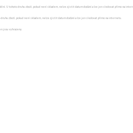
ní. U tohoto druhu zboží, pokud není skladem, nelze zjistit datum dodání a lze jen sledovat přímo na internet
o druhu zboží, pokud není skladem, nelze zjistit datum dodání a lze jen sledovat přímo na internetu.
en jsou vyhrazeny.