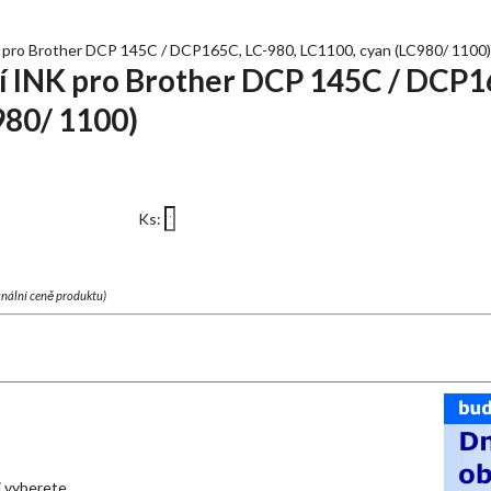
K pro Brother DCP 145C / DCP165C, LC-980, LC1100, cyan (LC980/ 1100)
ní INK pro Brother DCP 145C / DCP1
980/ 1100)
Ks:
finální ceně produktu)
mi vyberete.