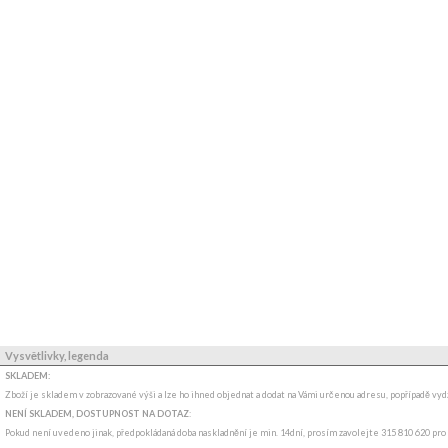
Vysvětlivky, legenda
SKLADEM:
Zboží je skladem v zobrazované výši a lze ho ihned objednat a dodat na Vámi určenou adresu, popřípadě v
NENÍ SKLADEM, DOSTUPNOST NA DOTAZ
:
Pokud není uvedeno jinak, předpokládaná doba naskladnění je min. 14dní, prosím zavolejte 315 810 620 pro