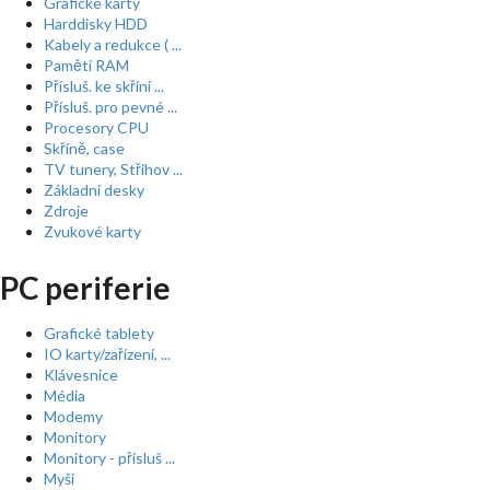
Grafické karty
Harddisky HDD
Kabely a redukce ( ...
Paměti RAM
Přísluš. ke skříní ...
Přísluš. pro pevné ...
Procesory CPU
Skříně, case
TV tunery, Střihov ...
Základní desky
Zdroje
Zvukové karty
PC periferie
Grafické tablety
IO karty/zařízení, ...
Klávesnice
Média
Modemy
Monitory
Monitory - přísluš ...
Myši