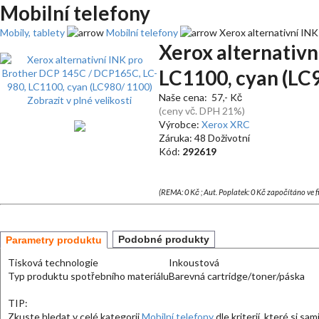
Mobilní telefony
Mobily, tablety
Mobilní telefony
Xerox alternativní IN
Xerox alternativ
LC1100, cyan (LC
Naše cena: 57,- Kč
Zobrazit v plné velikosti
(ceny vč. DPH 21%)
Výrobce:
Xerox XRC
Záruka: 48 Doživotní
Kód:
292619
(REMA: 0 Kč ; Aut. Poplatek: 0 Kč započítáno ve 
Podobné produkty
Parametry produktu
Tisková technologie
Inkoustová
Typ produktu spotřebního materiálu
Barevná cartridge/toner/páska
TIP:
Zkuste hledat v celé kategorii
Mobilní telefony
dle kriterií, které si sa