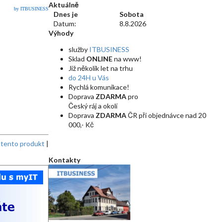
Aktuálně
by ITBUSINESS
Dnes je
Sobota
Datum:
8.8.2026
Výhody
služby
ITBUSINESS
Sklad
ONLINE
na www!
Již několik let na trhu
do 24H u Vás
Rychlá komunikace!
Doprava
ZDARMA
pro
Český ráj a okolí
Doprava
ZDARMA
ČR při objednávce nad 20
000,- Kč
t tento produkt
|
Kontakty