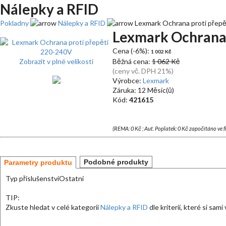
Nálepky a RFID
Pokladny
Nálepky a RFID
Lexmark Ochrana proti přep
Lexmark Ochrana 
Cena (-6%):
1 002 Kč
Zobrazit v plné velikosti
Běžná cena:
1 062 Kč
(ceny vč. DPH 21%)
Výrobce:
Lexmark
Záruka: 12 Měsíc(ů)
Kód:
421615
(REMA: 0 Kč ; Aut. Poplatek: 0 Kč započítáno ve 
Podobné produkty
Parametry produktu
Typ příslušenství
Ostatní
TIP:
Zkuste hledat v celé kategorii
Nálepky a RFID
dle kriterií, které si sami