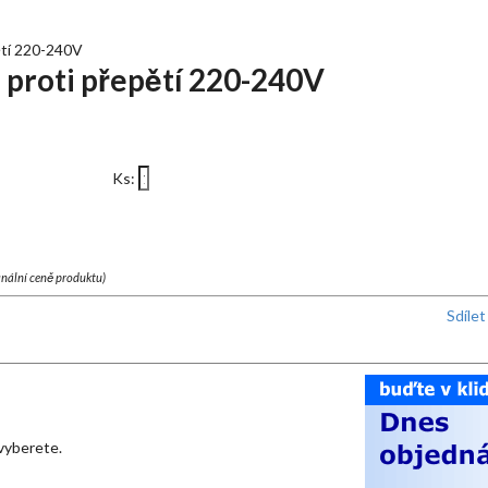
ětí 220-240V
proti přepětí 220-240V
Ks:
finální ceně produktu)
Sdíle
 vyberete.