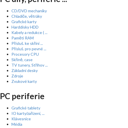
CD/DVD mechaniky
Chladiče, větráky
Grafické karty
Harddisky HDD
Kabely a redukce ( ...
Paměti RAM
Přísluš. ke skříní ...
Přísluš. pro pevné ...
Procesory CPU
Skříně, case
TV tunery, Střihov ...
Základní desky
Zdroje
Zvukové karty
PC periferie
Grafické tablety
IO karty/zařízení, ...
Klávesnice
Média