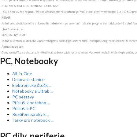
Zboží je skladem v zobrazované výši a lze ho ihned objednat a dodat na Vámi určenou adresu, popřípadě v
NENÍ SKLADEM, DOSTUPNOST NA DOTAZ
:
Pokud není uvedeno jinak, předpokládaná doba naskladnění je min. 14dní, prosím zavolejte 315 810 620 pro
REPAIR:
Jedná se o zboží, které je vráceno distributorem po servisním zásahu, je opravené, odzkoušené a plně funkč
plná 2 letá záruka.
POŠKOZENÝ OBAL:
Jedná se o zboží, u kterého vinou transportu došlo k poškození obalu, popřípadě originální krabice. U tohot
Aktualizace cen:
Ceny na myIT.cz se aktualizují několikrát za den v závislosti na kurzu. Veškeré nechtěné překlepy, změny c
PC, Notebooky
All-in-One
Dokovací stanice
Elektronické čtečk ...
Notebooky a Ultrab ...
PC sestavy
Přísluš. k noteboo ...
Přísluš. k PC
Rozšíření záruky k ...
Tašky pro notebook ...
PC díly, periferie ...