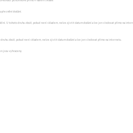
ydzvednout po domluvě přímo v našem skladě.
 upřesnění dodání.
ní. U tohoto druhu zboží, pokud není skladem, nelze zjistit datum dodání a lze jen sledovat přímo na intern
o druhu zboží, pokud není skladem, nelze zjistit datum dodání a lze jen sledovat přímo na internetu.
en jsou vyhrazeny.