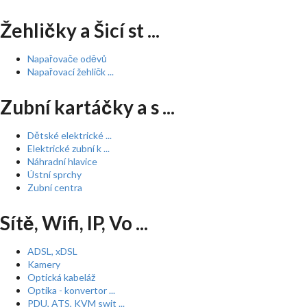
Žehličky a Šicí st ...
Napařovače oděvů
Napařovací žehličk ...
Zubní kartáčky a s ...
Dětské elektrické ...
Elektrické zubní k ...
Náhradní hlavice
Ústní sprchy
Zubní centra
Sítě, Wifi, IP, Vo ...
ADSL, xDSL
Kamery
Optická kabeláž
Optika - konvertor ...
PDU, ATS, KVM swit ...