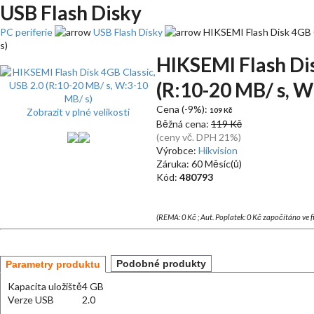
USB Flash Disky
PC periferie
USB Flash Disky
HIKSEMI Flash Disk 4GB C
s)
HIKSEMI Flash Dis
(R:10-20 MB/ s, W
Cena (-9%):
Zobrazit v plné velikosti
109 Kč
Běžná cena:
119 Kč
(ceny vč. DPH 21%)
Výrobce:
Hikvision
Záruka: 60 Měsíc(ů)
Kód:
480793
(REMA: 0 Kč ; Aut. Poplatek: 0 Kč započítáno ve 
Podobné produkty
Parametry produktu
Kapacita uložiště
4 GB
Verze USB
2.0