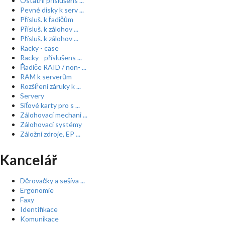
Ostatní příslušens ...
Pevné disky k serv ...
Přísluš. k řadičům
Přísluš. k zálohov ...
Přísluš. k zálohov ...
Racky - case
Racky - příslušens ...
Řadiče RAID / non- ...
RAM k serverům
Rozšíření záruky k ...
Servery
Síťové karty pro s ...
Zálohovací mechani ...
Zálohovací systémy
Záložní zdroje, EP ...
Kancelář
Děrovačky a sešíva ...
Ergonomie
Faxy
Identifikace
Komunikace