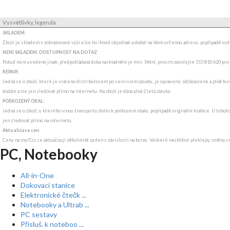
Vysvětlivky, legenda
SKLADEM:
Zboží je skladem v zobrazované výši a lze ho ihned objednat a dodat na Vámi určenou adresu, popřípadě v
NENÍ SKLADEM, DOSTUPNOST NA DOTAZ
:
Pokud není uvedeno jinak, předpokládaná doba naskladnění je min. 14dní, prosím zavolejte 315 810 620 pro
REPAIR:
Jedná se o zboží, které je vráceno distributorem po servisním zásahu, je opravené, odzkoušené a plně fun
dodání a lze jen sledovat přímo na internetu. Na zboží je dána plná 2 letá záruka.
POŠKOZENÝ OBAL:
Jedná se o zboží, u kterého vinou transportu došlo k poškození obalu, popřípadě originální krabice. U tohot
jen sledovat přímo na internetu.
Aktualizace cen:
Ceny na myIT.cz se aktualizují několikrát za den v závislosti na kurzu. Veškeré nechtěné překlepy, změny c
PC, Notebooky
All-in-One
Dokovací stanice
Elektronické čtečk ...
Notebooky a Ultrab ...
PC sestavy
Přísluš. k noteboo ...