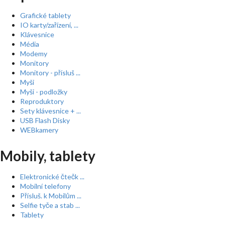
Grafické tablety
IO karty/zařízení, ...
Klávesnice
Média
Modemy
Monitory
Monitory - přísluš ...
Myši
Myši - podložky
Reproduktory
Sety klávesnice + ...
USB Flash Disky
WEBkamery
Mobily, tablety
Elektronické čtečk ...
Mobilní telefony
Přísluš. k Mobilům ...
Selfie tyče a stab ...
Tablety