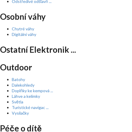
Odstředivé odšťavň ...
Osobní váhy
Chytré váhy
Digitální váhy
Ostatní Elektronik ...
Outdoor
Batohy
Dalekohledy
Doplňky ke kempová ...
Láhve a kelímky
Světla
Turistické navigac ...
Vysílačky
Péče o dítě