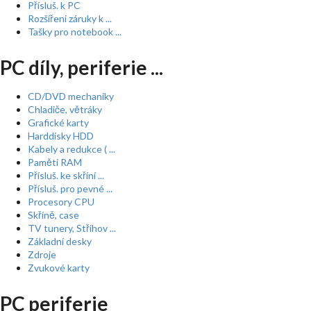
Přísluš. k PC
Rozšíření záruky k ...
Tašky pro notebook ...
PC díly, periferie ...
CD/DVD mechaniky
Chladiče, větráky
Grafické karty
Harddisky HDD
Kabely a redukce ( ...
Paměti RAM
Přísluš. ke skříní ...
Přísluš. pro pevné ...
Procesory CPU
Skříně, case
TV tunery, Střihov ...
Základní desky
Zdroje
Zvukové karty
PC periferie