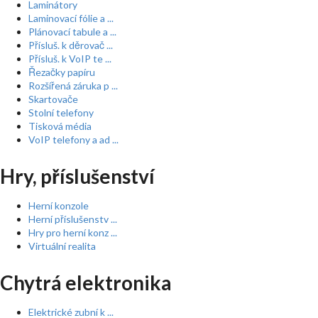
Laminátory
Laminovací fólie a ...
Plánovací tabule a ...
Přísluš. k děrovač ...
Přísluš. k VoIP te ...
Řezačky papíru
Rozšířená záruka p ...
Skartovače
Stolní telefony
Tisková média
VoIP telefony a ad ...
Hry, příslušenství
Herní konzole
Herní příslušenstv ...
Hry pro herní konz ...
Virtuální realita
Chytrá elektronika
Elektrické zubní k ...