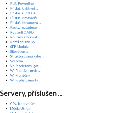
PoE, Powerline
Přísluš. k aktivní ...
Přísluš. k PDU, AT ...
Přísluš. k rozvadě ...
Přísluš. ke kamerá ...
Racky, rozvaděče
RouterBOARD
Routery a firewall ...
Rozšíření záruky
SFP Moduly
Síťové karty
Strukturovaná kabe ...
Switche
VoIP telefony, gat ...
Wi-Fi aktivní prvk ...
Wi-Fi antény
Wi-Fi příslušenstv ...
Servery, příslušen ...
CPU k serverům
Média Utrium