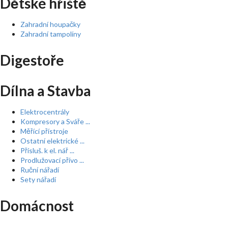
Dětské hřiště
Zahradní houpačky
Zahradní tampolíny
Digestoře
Dílna a Stavba
Elektrocentrály
Kompresory a Sváře ...
Měřící přístroje
Ostatní elektrické ...
Přísluš. k el. nář ...
Prodlužovací přívo ...
Ruční nářadí
Sety nářadí
Domácnost