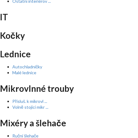
Ostatní interiérov ...
IT
Kočky
Lednice
Autochladničky
Malé lednice
Mikrovlnné trouby
Přísluš. k mikrovl ...
Volně stojící mikr ...
Mixéry a šlehače
Ruční šlehače