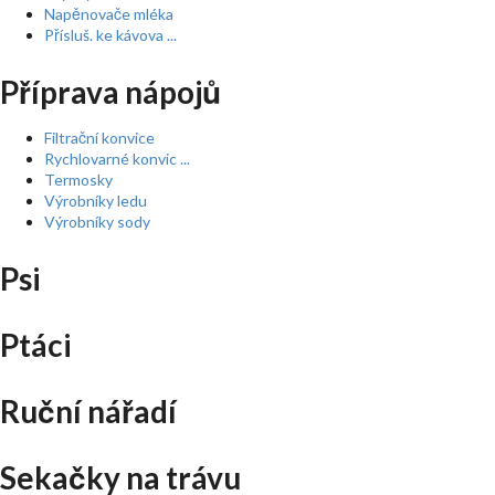
Napěnovače mléka
Přísluš. ke kávova ...
Příprava nápojů
Filtrační konvice
Rychlovarné konvic ...
Termosky
Výrobníky ledu
Výrobníky sody
Psi
Ptáci
Ruční nářadí
Sekačky na trávu