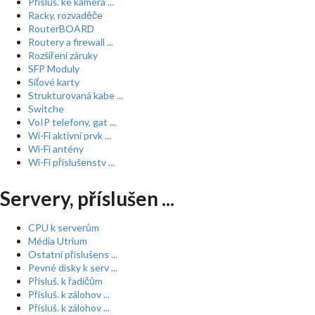
Přísluš. ke kamerá ...
Racky, rozvaděče
RouterBOARD
Routery a firewall ...
Rozšíření záruky
SFP Moduly
Síťové karty
Strukturovaná kabe ...
Switche
VoIP telefony, gat ...
Wi-Fi aktivní prvk ...
Wi-Fi antény
Wi-Fi příslušenstv ...
Servery, příslušen ...
CPU k serverům
Média Utrium
Ostatní příslušens ...
Pevné disky k serv ...
Přísluš. k řadičům
Přísluš. k zálohov ...
Přísluš. k zálohov ...