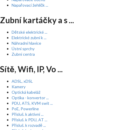
Napařovací žehličk ...
Zubní kartáčky a s ...
Dětské elektrické ...
Elektrické zubní k ...
Náhradní hlavice
Ústní sprchy
Zubní centra
Sítě, Wifi, IP, Vo ...
ADSL, xDSL
Kamery
Optická kabeláž
Optika - konvertor ...
PDU, ATS, KVM swit ...
PoE, Powerline
Přísluš. k aktivní ...
Přísluš. k PDU, AT ...
Přísluš. k rozvadě ...