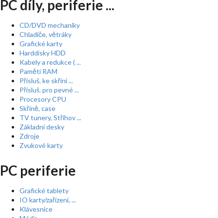
PC díly, periferie ...
CD/DVD mechaniky
Chladiče, větráky
Grafické karty
Harddisky HDD
Kabely a redukce ( ...
Paměti RAM
Přísluš. ke skříní ...
Přísluš. pro pevné ...
Procesory CPU
Skříně, case
TV tunery, Střihov ...
Základní desky
Zdroje
Zvukové karty
PC periferie
Grafické tablety
IO karty/zařízení, ...
Klávesnice