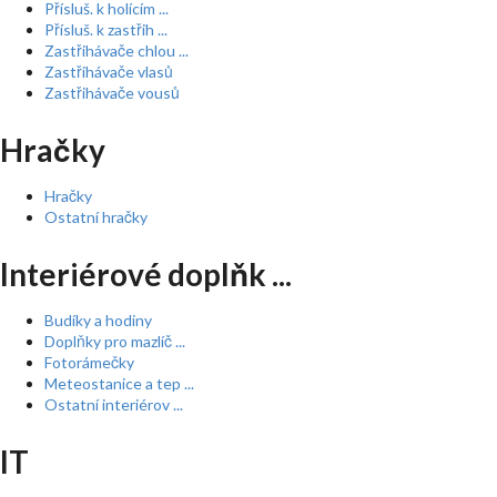
Přísluš. k holícím ...
Přísluš. k zastřih ...
Zastřihávače chlou ...
Zastřihávače vlasů
Zastřihávače vousů
Hračky
Hračky
Ostatní hračky
Interiérové doplňk ...
Budíky a hodiny
Doplňky pro mazlíč ...
Fotorámečky
Meteostanice a tep ...
Ostatní interiérov ...
IT