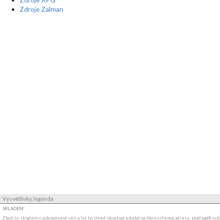
Zdroje Zalman
Vysvětlivky, legenda
SKLADEM:
Zboží je skladem v zobrazované výši a lze ho ihned objednat a dodat na Vámi určenou adresu, popřípadě v