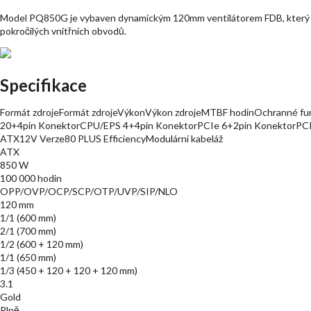
Model PQ850G je vybaven dynamickým 120mm ventilátorem FDB, který př
pokročilých vnitřních obvodů.
Specifikace
Formát zdrojeFormát zdrojeVýkonVýkon zdrojeMTBF hodinOchranné fun
20+4pin KonektorCPU/EPS 4+4pin KonektorPCIe 6+2pin KonektorPCI
ATX12V Verze80 PLUS EfficiencyModulární kabeláž
ATX
850 W
100 000 hodin
OPP/OVP/OCP/SCP/OTP/UVP/SIP/NLO
120 mm
1/1 (600 mm)
2/1 (700 mm)
1/2 (600 + 120 mm)
1/1 (650 mm)
1/3 (450 + 120 + 120 + 120 mm)
3.1
Gold
Plně