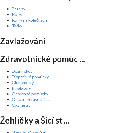
Batohy
Kufry
Kufry na kolečkách
Tašky
Zavlažování
Zdravotnické pomůc ...
Dezinfekce
Dioptrické pomůcky
Glukometry
Inhalátory
Ochranné pomůcky
Ostatní zdravotnic ...
Oxymetry
Žehličky a Šicí st ...
Napařovače oděvů