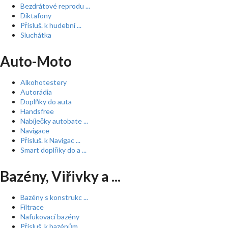
Bezdrátové reprodu ...
Diktafony
Přísluš. k hudební ...
Sluchátka
Auto-Moto
Alkohotestery
Autorádia
Doplňky do auta
Handsfree
Nabíječky autobate ...
Navigace
Přísluš. k Navigac ...
Smart doplňky do a ...
Bazény, Viřivky a ...
Bazény s konstrukc ...
Filtrace
Nafukovací bazény
Přísluš. k bazénům ...