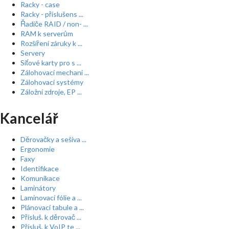
Racky - case
Racky - příslušens ...
Řadiče RAID / non- ...
RAM k serverům
Rozšíření záruky k ...
Servery
Síťové karty pro s ...
Zálohovací mechani ...
Zálohovací systémy
Záložní zdroje, EP ...
Kancelář
Děrovačky a sešíva ...
Ergonomie
Faxy
Identifikace
Komunikace
Laminátory
Laminovací fólie a ...
Plánovací tabule a ...
Přísluš. k děrovač ...
Přísluš. k VoIP te ...