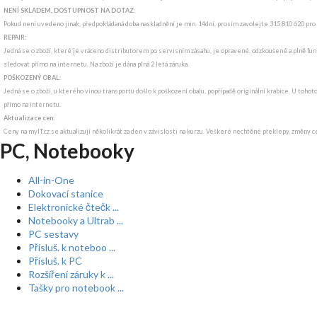
NENÍ SKLADEM, DOSTUPNOST NA DOTAZ
:
Pokud není uvedeno jinak, předpokládaná doba naskladnění je min. 14dní, prosím zavolejte 315 810 620 pro
REPAIR:
Jedná se o zboží, které je vráceno distributorem po servisním zásahu, je opravené, odzkoušené a plně funk
sledovat přímo na internetu. Na zboží je dána plná 2 letá záruka.
POŠKOZENÝ OBAL:
Jedná se o zboží, u kterého vinou transportu došlo k poškození obalu, popřípadě originální krabice. U tohot
přímo na internetu.
Aktualizace cen:
Ceny na myIT.cz se aktualizují několikrát za den v závislosti na kurzu. Veškeré nechtěné překlepy, změny c
PC, Notebooky
All-in-One
Dokovací stanice
Elektronické čtečk ...
Notebooky a Ultrab ...
PC sestavy
Přísluš. k noteboo ...
Přísluš. k PC
Rozšíření záruky k ...
Tašky pro notebook ...