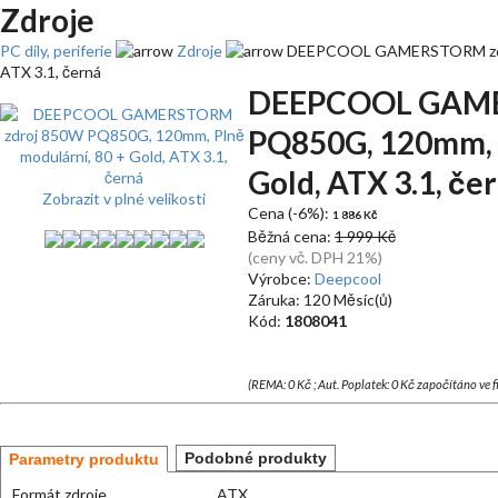
Zdroje
PC díly, periferie
Zdroje
DEEPCOOL GAMERSTORM zdroj
ATX 3.1, černá
DEEPCOOL GAME
PQ850G, 120mm, P
Gold, ATX 3.1, če
Zobrazit v plné velikosti
Cena (-6%):
1 886 Kč
Běžná cena:
1 999 Kč
(ceny vč. DPH 21%)
Výrobce:
Deepcool
Záruka: 120 Měsíc(ů)
Kód:
1808041
(REMA: 0 Kč ; Aut. Poplatek: 0 Kč započítáno ve 
Podobné produkty
Parametry produktu
Formát zdroje
ATX