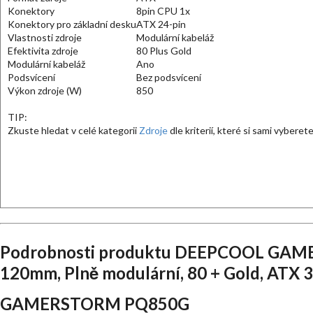
Konektory
8pin CPU 1x
Konektory pro základní desku
ATX 24-pin
Vlastnosti zdroje
Modulární kabeláž
Efektivita zdroje
80 Plus Gold
Modulární kabeláž
Ano
Podsvícení
Bez podsvícení
Výkon zdroje (W)
850
TIP:
Zkuste hledat v celé kategorii
Zdroje
dle kriterií, které si sami vyberete
Podrobnosti produktu DEEPCOOL GAM
120mm, Plně modulární, 80 + Gold, ATX 3.
GAMERSTORM PQ850G