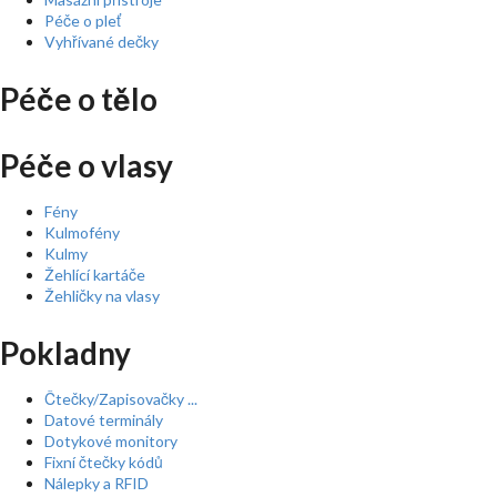
Péče o pleť
Vyhřívané dečky
Péče o tělo
Péče o vlasy
Fény
Kulmofény
Kulmy
Žehlící kartáče
Žehličky na vlasy
Pokladny
Čtečky/Zapisovačky ...
Datové terminály
Dotykové monitory
Fixní čtečky kódů
Nálepky a RFID