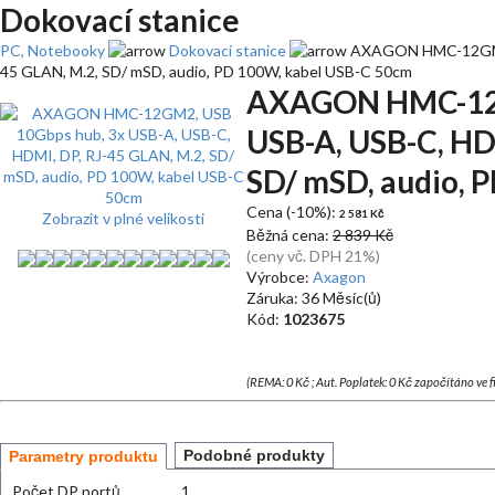
Dokovací stanice
PC, Notebooky
Dokovací stanice
AXAGON HMC-12GM2, 
45 GLAN, M.2, SD/ mSD, audio, PD 100W, kabel USB-C 50cm
AXAGON HMC-12G
USB-A, USB-C, HD
SD/ mSD, audio, 
Cena (-10%):
2 581 Kč
Zobrazit v plné velikosti
Běžná cena:
2 839 Kč
(ceny vč. DPH 21%)
Výrobce:
Axagon
Záruka: 36 Měsíc(ů)
Kód:
1023675
(REMA: 0 Kč ; Aut. Poplatek: 0 Kč započítáno ve 
Podobné produkty
Parametry produktu
Počet DP portů
1