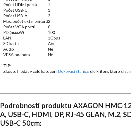
Počet HDMI portů
1
Počet USB-C
1
Počet USB-A
2
Max. počet ext.monitorů
2
Počet VGA portů
0
PD (max.W)
100
LAN
1Gbps
SD karta
Ano
Audio
Ne
VESA podpora
Ne
TIP:
Zkuste hledat v celé kategorii
Dokovací stanice
dle kriterií, které si s
Podrobnosti produktu AXAGON HMC-12
A, USB-C, HDMI, DP, RJ-45 GLAN, M.2, SD
USB-C 50cm: