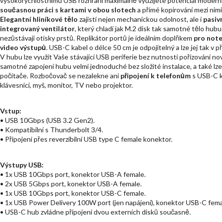
vysokorychlostnímu USB rozhraní maximálně využijete potenciál modern
současnou práci s kartami v obou slotech
a přímé kopírování mezi nimi
Elegantní hliníkové tělo
zajistí nejen mechanickou odolnost, ale i
pasiv
integrovaný ventilátor
, který chladí jak M.2 disk tak samotné tělo hu
nezůstávají otisky prstů. Replikátor portů je ideálním doplňkem
pro not
video výstupů
. USB-C kabel o délce 50 cm je odpojitelný a lze jej tak v
V hubu lze využít Vaše stávající USB periferie bez nutnosti pořizování no
samotné zapojení hubu velmi jednoduché bez složité instalace, a také lze
počítače. Rozbočovač se nezalekne ani
připojení k telefonům
s USB-C ko
klávesnici, myš, monitor, TV nebo projektor.
Vstup:
• USB 10Gbps (USB 3.2 Gen2).
• Kompatibilní s Thunderbolt 3/4.
• Připojení přes reverzibilní USB type C female konektor.
Výstupy USB:
• 1x USB 10Gbps port, konektor USB-A female.
• 2x USB 5Gbps port, konektor USB-A female.
• 1x USB 10Gbps port, konektor USB-C female.
• 1x USB Power Delivery 100W port (jen napájení), konektor USB-C fema
• USB-C hub zvládne připojení dvou externích disků současně.