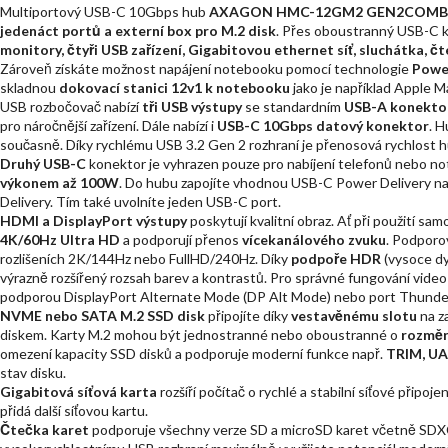
Multiportový USB-C 10Gbps hub
AXAGON HMC-12GM2 GEN2COMBO
jedenáct portů a externí box pro M.2 disk
. Přes oboustranný USB-C ko
monitory, čtyři USB zařízení, Gigabitovou ethernet síť, sluchátka,
Zároveň získáte možnost napájení notebooku pomocí technologie
Powe
skladnou
dokovací stanici 12v1 k notebooku
jako je například Apple 
USB rozbočovač nabízí
tři USB výstupy
se standardním
USB-A konekt
pro náročnější zařízení. Dále nabízí i
USB-C 10Gbps datový konektor
. H
současně. Díky rychlému USB 3.2 Gen 2 rozhraní je přenosová rychlost 
Druhý USB-C
konektor je vyhrazen pouze pro nabíjení telefonů nebo 
výkonem až 100W
. Do hubu zapojíte vhodnou USB-C Power Delivery na
Delivery. Tím také uvolníte jeden USB-C port.
HDMI a DisplayPort výstupy
poskytují kvalitní obraz. Ať při použití sa
4K/60Hz Ultra HD
a podporují přenos
vícekanálového zvuku
. Podporo
rozlišeních 2K/144Hz nebo FullHD/240Hz. Díky
podpoře HDR
(vysoce dy
výrazně rozšířený rozsah barev a kontrastů. Pro správné fungování vide
podporou DisplayPort Alternate Mode (DP Alt Mode) nebo port Thunder
NVME nebo SATA M.2 SSD disk
připojíte díky
vestavěnému slotu
na za
diskem. Karty M.2 mohou být jednostranné nebo oboustranné o
rozměr
omezení kapacity SSD disků a podporuje moderní funkce např.
TRIM, U
stav disku.
Gigabitová síťová karta
rozšíří počítač o rychlé a stabilní síťové připoj
přidá další síťovou kartu.
Čtečka karet
podporuje všechny verze SD a microSD karet včetně SDXC