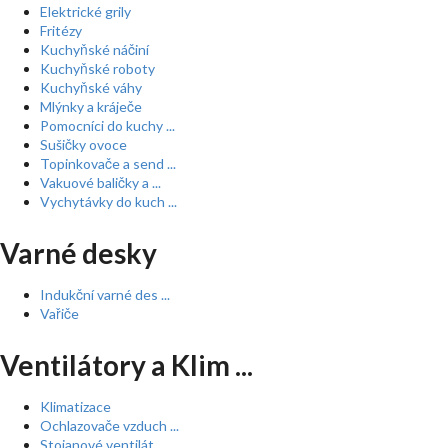
Elektrické grily
Fritézy
Kuchyňské náčiní
Kuchyňské roboty
Kuchyňské váhy
Mlýnky a kráječe
Pomocníci do kuchy ...
Sušičky ovoce
Topinkovače a send ...
Vakuové baličky a ...
Vychytávky do kuch ...
Varné desky
Indukční varné des ...
Vařiče
Ventilátory a Klim ...
Klimatizace
Ochlazovače vzduch ...
Stojanové ventilát ...