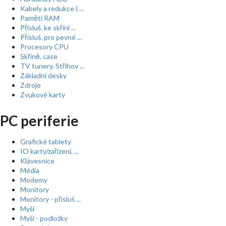
Kabely a redukce ( ...
Paměti RAM
Přísluš. ke skříní ...
Přísluš. pro pevné ...
Procesory CPU
Skříně, case
TV tunery, Střihov ...
Základní desky
Zdroje
Zvukové karty
PC periferie
Grafické tablety
IO karty/zařízení, ...
Klávesnice
Média
Modemy
Monitory
Monitory - přísluš ...
Myši
Myši - podložky