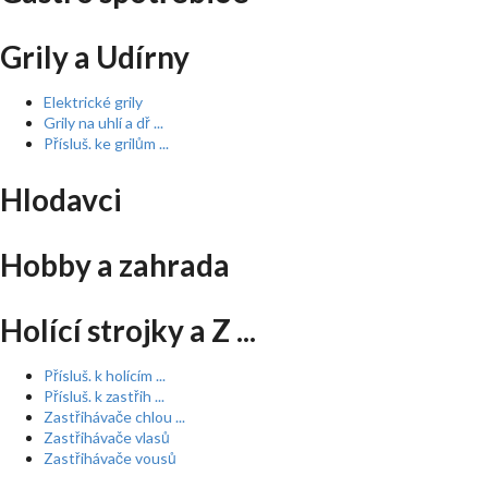
Grily a Udírny
Elektrické grily
Grily na uhlí a dř ...
Přísluš. ke grilům ...
Hlodavci
Hobby a zahrada
Holící strojky a Z ...
Přísluš. k holícím ...
Přísluš. k zastřih ...
Zastřihávače chlou ...
Zastřihávače vlasů
Zastřihávače vousů