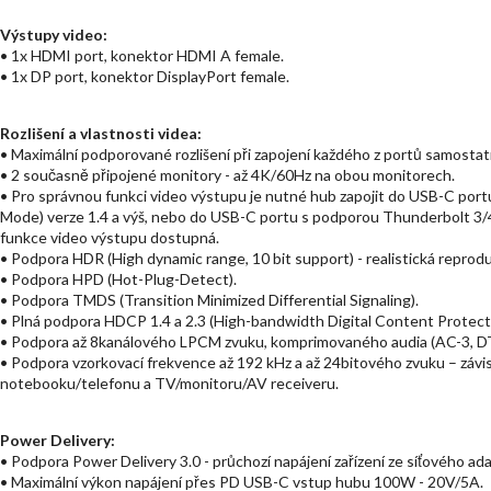
Výstupy video:
• 1x HDMI port, konektor HDMI A female.
• 1x DP port, konektor DisplayPort female.
Rozlišení a vlastnosti videa:
• Maximální podporované rozlišení při zapojení každého z portů samostat
• 2 současně připojené monitory - až 4K/60Hz na obou monitorech.
• Pro správnou funkci video výstupu je nutné hub zapojit do USB-C por
Mode) verze 1.4 a výš, nebo do USB-C portu s podporou Thunderbolt 3/
funkce video výstupu dostupná.
• Podpora HDR (High dynamic range, 10 bit support) - realistická reprod
• Podpora HPD (Hot-Plug-Detect).
• Podpora TMDS (Transition Minimized Differential Signaling).
• Plná podpora HDCP 1.4 a 2.3 (High-bandwidth Digital Content Protect
• Podpora až 8kanálového LPCM zvuku, komprimovaného audia (AC-3, DT
• Podpora vzorkovací frekvence až 192 kHz a až 24bitového zvuku – závisí
notebooku/telefonu a TV/monitoru/AV receiveru.
Power Delivery:
• Podpora Power Delivery 3.0 - průchozí napájení zařízení ze síťového a
• Maximální výkon napájení přes PD USB-C vstup hubu 100W - 20V/5A.