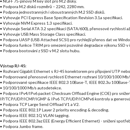
• NGFF 75-pinový M key slot pro M.2 disky.
• Podpora M.2 disků rozměrů – 2242, 2280 mm.
• Podpora jednostranných i oboustranných M.2 SSD disků.
• Vyhovuje PCI Express Base Specification Revision 3.1a specifikaci.
• Vyhovuje NVM Express 1.3 specifikaci.
• Vyhovuje Serial ATA 3.2 specifikaci (SATA/600), přenosové rychlosti až
• Vyhovuje USB Mass Storage Class specifikaci.
• Podpora UASP (USB Attached SCSI) pro rychlejší přenos dat ve Window
• Podpora funkce TRIM pro omezení pozvolné degradace výkonu SSD v 
• Podpora bootování z SSD v M.2 slotu hubu.
Výstup RJ-45:
• Rozhraní Gigabit Ethernet s RJ-45 konektorem pro připojení UTP neb
• Podporované přenosové rychlosti Ethernet rozhraní 10/100/1000 Mb/
• Podporované specifikace IEEE 802.3 10Base-T, IEEE 802.3u 100Base-
• 10/100/1000 Mb/s autodetekce.
• Podpora IPv4/IPv6 packet Checksum Offload Engine (COE) pro snížení
IP/TCP/UDP/ICMP/IGMP & IPv6 TCP/UDP/ICMPv6 kontroly a generování
• Podpora TCP Large Send Offload V1 a V2.
• Podpora IEEE 802.1P Layer 2 priority encoding & decoding.
• Podpora IEEE 802.1Q VLAN tagging.
• Podpora IEEE 802.3az EEE (Energy Efficient Ethernet) - snížení spotře
• Podpora Jumbo frame.