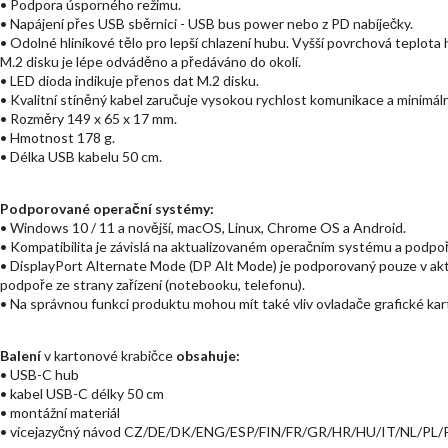
• Podpora úsporného režimu.
• Napájení přes USB sběrnici - USB bus power nebo z PD nabíječky.
• Odolné hliníkové tělo pro lepší chlazení hubu. Vyšší povrchová teplo
M.2 disku je lépe odváděno a předáváno do okolí.
• LED dioda indikuje přenos dat M.2 disku.
• Kvalitní stíněný kabel zaručuje vysokou rychlost komunikace a minimál
• Rozměry 149 x 65 x 17 mm.
• Hmotnost 178 g.
• Délka USB kabelu 50 cm.
Podporované operační systémy:
• Windows 10 / 11 a novější, macOS, Linux, Chrome OS a Android.
• Kompatibilita je závislá na aktualizovaném operačním systému a podpoř
• DisplayPort Alternate Mode (DP Alt Mode) je podporovaný pouze v akt
podpoře ze strany zařízení (notebooku, telefonu).
• Na správnou funkci produktu mohou mít také vliv ovladače grafické kar
Balení
v kartonové krabičce
obsahuje:
• USB-C hub
• kabel USB-C délky 50 cm
• montážní materiál
• vícejazyčný návod CZ/DE/DK/ENG/ESP/FIN/FR/GR/HR/HU/IT/NL/P