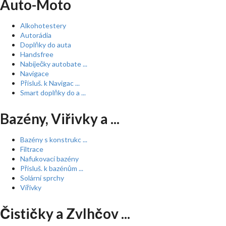
Auto-Moto
Alkohotestery
Autorádia
Doplňky do auta
Handsfree
Nabíječky autobate ...
Navigace
Přísluš. k Navigac ...
Smart doplňky do a ...
Bazény, Viřivky a ...
Bazény s konstrukc ...
Filtrace
Nafukovací bazény
Přísluš. k bazénům ...
Solární sprchy
Vířivky
Čističky a Zvlhčov ...