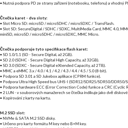
• Nutná podpora PD ze strany zařízení (notebooku, telefonu) a vhodný P
Čtečka karet - dva sloty:
• Slot Micro SD: microSD / microSDHC / microSDXC / TransFlash.
• Slot SD: SecureDigital / SDHC / SDXC, MultiMedia Card, MMC 4.0, M
miniSD, microSD / microSDHC / microSDXC, MMC Micro.
Čtečka podporuje tyto specifikace flash karet:
• SD 1.0/1.1 (SD - Secure Digital, až 2GB).
• SD 2.0 (SDHC - Secure Digital High Capacity, až 32GB).
• SD 3.0 (SDXC - Secure Digital eXtended Capacity, až 2TB).
• MMC a eMMC 3.x / 4.0 / 4.1 / 4.2 / 4.3 / 4.4 / 4.5 / 5.0 (8-bit).
• Podpora SD 3.01 a SD Jukebox aplikace (CPRM funkce).
• Podpora Ultra High Speed bus UHS-I (SDR12/SDR25/SDR50/DDR50/SD
• Podpora hardware ECC (Error Correction Code) funkce a CRC (Cyclic
• 2 LUN - v souborových manažerech se čtečka indikuje jako dvě diskové
• Kopírování z karty na kartu.
M.2 SSD slot:
• NVMe & SATA M.2 SSD disky.
• Určeno pro karty formátu M key nebo B+M key.