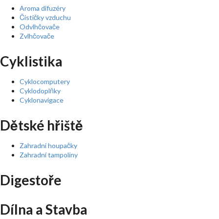
Aroma difuzéry
Čističky vzduchu
Odvlhčovače
Zvlhčovače
Cyklistika
Cyklocomputery
Cyklodoplňky
Cyklonavigace
Dětské hřiště
Zahradní houpačky
Zahradní tampolíny
Digestoře
Dílna a Stavba