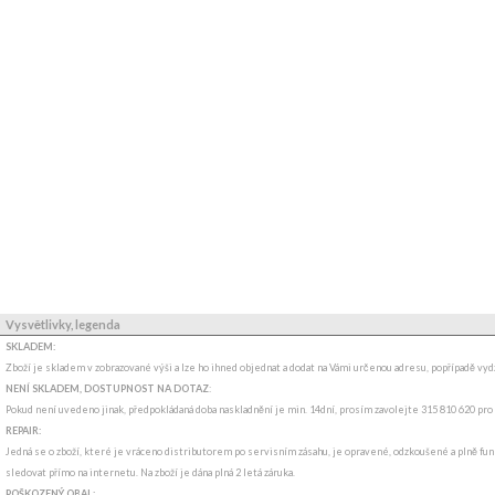
Vysvětlivky, legenda
SKLADEM:
Zboží je skladem v zobrazované výši a lze ho ihned objednat a dodat na Vámi určenou adresu, popřípadě v
NENÍ SKLADEM, DOSTUPNOST NA DOTAZ
:
Pokud není uvedeno jinak, předpokládaná doba naskladnění je min. 14dní, prosím zavolejte 315 810 620 pro
REPAIR:
Jedná se o zboží, které je vráceno distributorem po servisním zásahu, je opravené, odzkoušené a plně funk
sledovat přímo na internetu. Na zboží je dána plná 2 letá záruka.
POŠKOZENÝ OBAL: