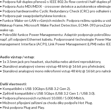
• Podpora full-duplex přenosů s IEEE 802.3x flow control i half-duplex p
• Podpora Auto MDI/MDIX - crossover detekce a autokorekce eliminuje
• Podpora hardwarového Cyclic Redundancy Check (CRC) pro odhalení 
• Podpora pair swap/polarity/skew korekce.
• Funkce Wake-on-LAN v různých módech: Podpora režimu spánku a vzd
Wakeup Frame, Microsoft Wake Packet Detection, ECMA-393 proxZzzy®
wake-up.
• Pokročilé funkce Power Managementu: Adaptér podporuje pokročilou s
např. při odpojení Ethernet kabelu. Podporované technologie Power M
management Interface (ACPI), Link Power Management (LPM) nebo IEEE 8
Audio výstup / vstup:
• 1x 3.5mm jack pro headset, sluchátka nebo aktivní reproduktory,
• 2kanálový analogový stereo výstup 48 kHz @ 16 bit pro přehrávání,
• 1kanálový analogový mono mikrofonní vstup 48 kHz @ 16 bit pro nahráv
Další vlastnosti:
• Kompatibilní s USB 10Gbps (USB 3.2 Gen 2).
• Zpětně kompatibilní s USB 5Gbps (USB 3.2 Gen 1 / USB 3.0).
• Podpora přenosových rychlostí 10.000 / 5.000 Mbit/s.
• Možnost připojení zařízení za chodu díky podpoře Hot Plug.
• Plná podpora Plug and Play.