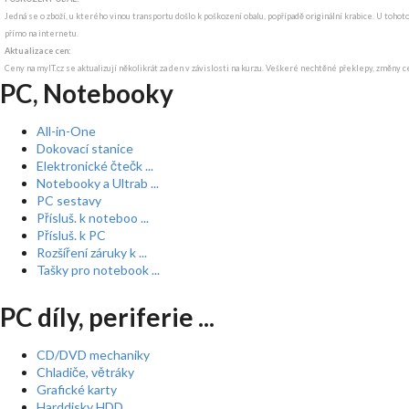
Jedná se o zboží, u kterého vinou transportu došlo k poškození obalu, popřípadě originální krabice. U tohot
přímo na internetu.
Aktualizace cen:
Ceny na myIT.cz se aktualizují několikrát za den v závislosti na kurzu. Veškeré nechtěné překlepy, změny c
PC, Notebooky
All-in-One
Dokovací stanice
Elektronické čtečk ...
Notebooky a Ultrab ...
PC sestavy
Přísluš. k noteboo ...
Přísluš. k PC
Rozšíření záruky k ...
Tašky pro notebook ...
PC díly, periferie ...
CD/DVD mechaniky
Chladiče, větráky
Grafické karty
Harddisky HDD