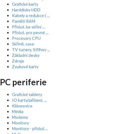
Grafické karty
Harddisky HDD
Kabely a redukce ( ...
Paměti RAM
Přísluš. ke skříní ...
Přísluš. pro pevné ...
Procesory CPU
Skříně, case
TV tunery, Střihov ...
Základní desky
Zdroje
Zvukové karty
PC periferie
Grafické tablety
IO karty/zařízení, ...
Klávesnice
Média
Modemy
Monitory
Monitory - přísluš ...