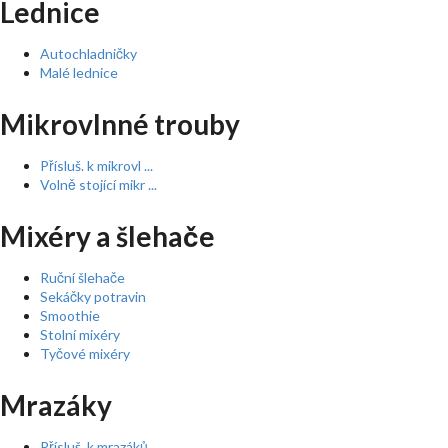
Lednice
Autochladničky
Malé lednice
Mikrovlnné trouby
Přísluš. k mikrovl ...
Volně stojící mikr ...
Mixéry a šlehače
Ruční šlehače
Sekáčky potravin
Smoothie
Stolní mixéry
Tyčové mixéry
Mrazáky
Přísluš. k mrazáků ...