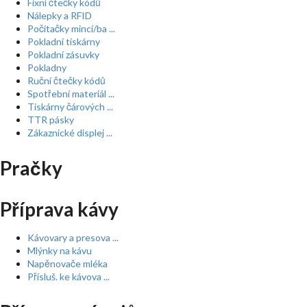
Fixní čtečky kódů
Nálepky a RFID
Počítačky mincí/ba ...
Pokladní tiskárny
Pokladní zásuvky
Pokladny
Ruční čtečky kódů
Spotřební materiál ...
Tiskárny čárových ...
TTR pásky
Zákaznické displej ...
Pračky
Příprava kávy
Kávovary a presova ...
Mlýnky na kávu
Napěnovače mléka
Přísluš. ke kávova ...