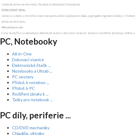
sledovat přímo na internetu. Na zboží je dána plná 2 letá záruka.
POŠKOZENÝ OBAL:
Jedná se o zboží, u kterého vinou transportu došlo k poškození obalu, popřípadě originální krabice. U tohot
přímo na internetu.
Aktualizace cen:
Ceny na myIT.cz se aktualizují několikrát za den v závislosti na kurzu. Veškeré nechtěné překlepy, změny c
PC, Notebooky
All-in-One
Dokovací stanice
Elektronické čtečk ...
Notebooky a Ultrab ...
PC sestavy
Přísluš. k noteboo ...
Přísluš. k PC
Rozšíření záruky k ...
Tašky pro notebook ...
PC díly, periferie ...
CD/DVD mechaniky
Chladiče, větráky