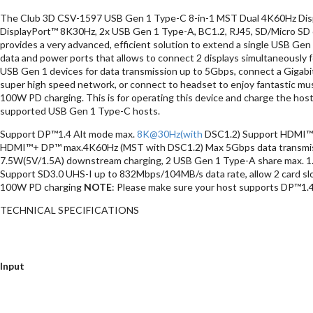
The Club 3D CSV-1597 USB Gen 1 Type-C 8-in-1 MST Dual 4K60Hz Dis
DisplayPort™ 8K30Hz, 2x USB Gen 1 Type-A, BC1.2, RJ45, SD/Micro SD 
provides a very advanced, efficient solution to extend a single USB Gen 
data and power ports that allows to connect 2 displays simultaneously f
USB Gen 1 devices for data transmission up to 5Gbps, connect a Gigabi
super high speed network, or connect to headset to enjoy fantastic musi
100W PD charging. This is for operating this device and charge the host
supported USB Gen 1 Type-C hosts.
Support DP™1.4 Alt mode max.
8K@30Hz(with
DSC1.2) Support HDMI™
HDMI™+ DP™ max.4K60Hz (MST with DSC1.2) Max 5Gbps data transmiss
7.5W(5V/1.5A) downstream charging, 2 USB Gen 1 Type-A share max. 
Support SD3.0 UHS-I up to 832Mbps/104MB/s data rate, allow 2 card sl
100W PD charging
NOTE
: Please make sure your host supports DP™1.4
TECHNICAL SPECIFICATIONS
Input