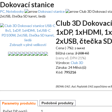
Dokovací stanice
PC, Notebooky
Dokovací stanice
Club 3D Dokovací st
2xUSB, čtečka SD karet, šedá
Club 3D Dokovací
1xDP, 1xHDMI, 1
2xUSB, čtečka SD
Zobrazit v plné velikosti
Cena (-7%):
2 064 Kč
Běžná cena:
2 208 Kč
(ceny vč. DPH 21%)
Výrobce:
Club 3D
Záruka: 24 Měsíc(ů)
Kód:
795216
(REMA: 0 Kč ; Aut. Poplatek: 0 Kč započítáno ve 
Podobné produkty
Parametry produktu
Počet DP portů
1