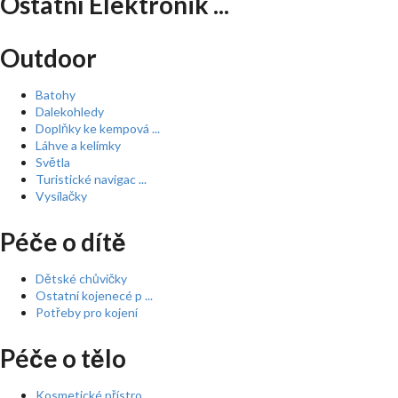
Ostatní Elektronik ...
Outdoor
Batohy
Dalekohledy
Doplňky ke kempová ...
Láhve a kelímky
Světla
Turistické navigac ...
Vysílačky
Péče o dítě
Dětské chůvičky
Ostatní kojenecé p ...
Potřeby pro kojení
Péče o tělo
Kosmetické přístro ...