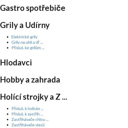
Gastro spotřebiče
Grily a Udírny
Elektrické grily
Grily na uhlí a dř ...
Přísluš. ke grilům ...
Hlodavci
Hobby a zahrada
Holící strojky a Z ...
Přísluš. k holícím ...
Přísluš. k zastřih ...
Zastřihávače chlou ...
Zastřihávače vlasů