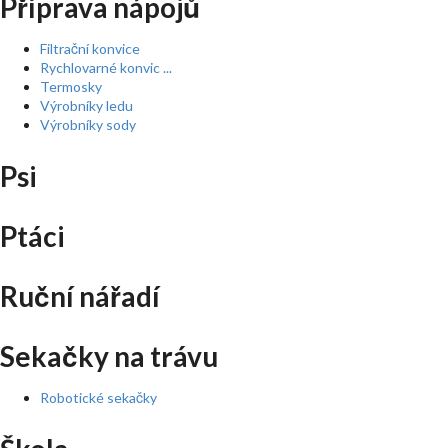
Příprava nápojů
Filtrační konvice
Rychlovarné konvic ...
Termosky
Výrobníky ledu
Výrobníky sody
Psi
Ptáci
Ruční nářadí
Sekačky na trávu
Robotické sekačky