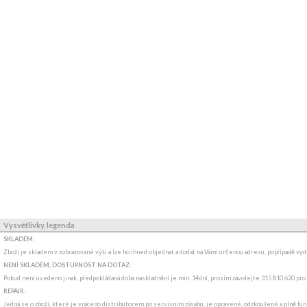
Vysvětlivky, legenda
SKLADEM:
Zboží je skladem v zobrazované výši a lze ho ihned objednat a dodat na Vámi určenou adresu, popřípadě v
NENÍ SKLADEM, DOSTUPNOST NA DOTAZ
:
Pokud není uvedeno jinak, předpokládaná doba naskladnění je min. 14dní, prosím zavolejte 315 810 620 pro
REPAIR:
Jedná se o zboží, které je vráceno distributorem po servisním zásahu, je opravené, odzkoušené a plně funk