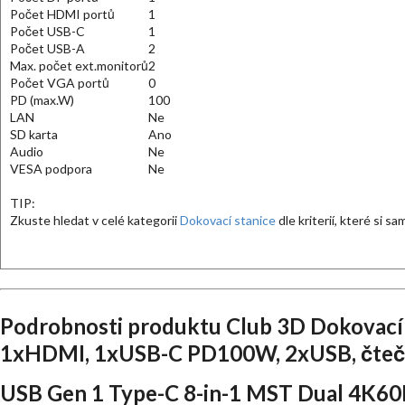
Počet HDMI portů
1
Počet USB-C
1
Počet USB-A
2
Max. počet ext.monitorů
2
Počet VGA portů
0
PD (max.W)
100
LAN
Ne
SD karta
Ano
Audio
Ne
VESA podpora
Ne
TIP:
Zkuste hledat v celé kategorii
Dokovací stanice
dle kriterií, které si s
Podrobnosti produktu Club 3D Dokovací 
1xHDMI, 1xUSB-C PD100W, 2xUSB, čtečka
USB Gen 1 Type-C 8-in-1 MST Dual 4K60