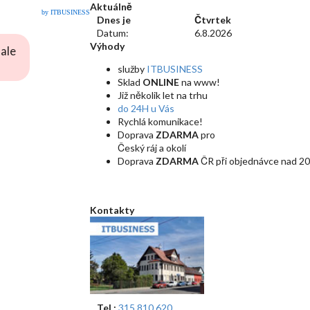
Aktuálně
by ITBUSINESS
Dnes je
Čtvrtek
Datum:
6.8.2026
Výhody
ale
služby
ITBUSINESS
Sklad
ONLINE
na www!
Již několik let na trhu
do 24H u Vás
Rychlá komunikace!
Doprava
ZDARMA
pro
Český ráj a okolí
Doprava
ZDARMA
ČR při objednávce nad 20
Kontakty
Tel.:
315 810 620