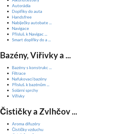
Autorádia
Doplňky do auta
Handsfree
Nabíječky autobate ...
Navigace
Přísluš. k Navigac ...
Smart doplňky do a ...
Bazény, Viřivky a ...
Bazény s konstrukc ...
Filtrace
Nafukovací bazény
Přísluš. k bazénům ...
Solární sprchy
Vířivky
Čističky a Zvlhčov ...
Aroma difuzéry
Čističky vzduchu