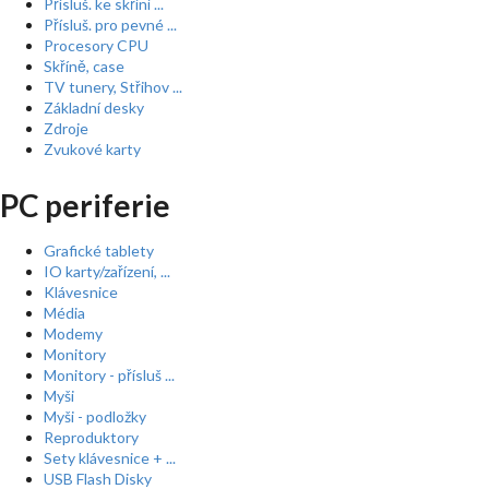
Přísluš. ke skříní ...
Přísluš. pro pevné ...
Procesory CPU
Skříně, case
TV tunery, Střihov ...
Základní desky
Zdroje
Zvukové karty
PC periferie
Grafické tablety
IO karty/zařízení, ...
Klávesnice
Média
Modemy
Monitory
Monitory - přísluš ...
Myši
Myši - podložky
Reproduktory
Sety klávesnice + ...
USB Flash Disky