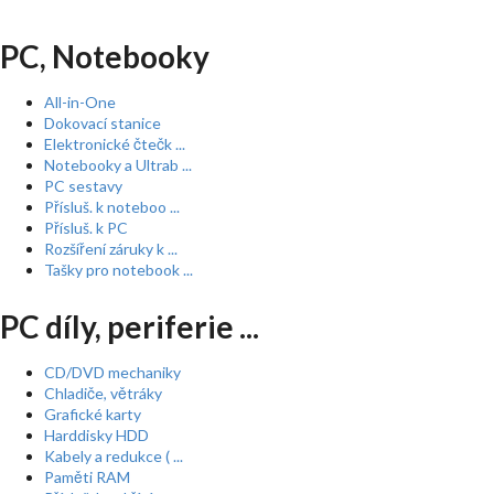
PC, Notebooky
All-in-One
Dokovací stanice
Elektronické čtečk ...
Notebooky a Ultrab ...
PC sestavy
Přísluš. k noteboo ...
Přísluš. k PC
Rozšíření záruky k ...
Tašky pro notebook ...
PC díly, periferie ...
CD/DVD mechaniky
Chladiče, větráky
Grafické karty
Harddisky HDD
Kabely a redukce ( ...
Paměti RAM