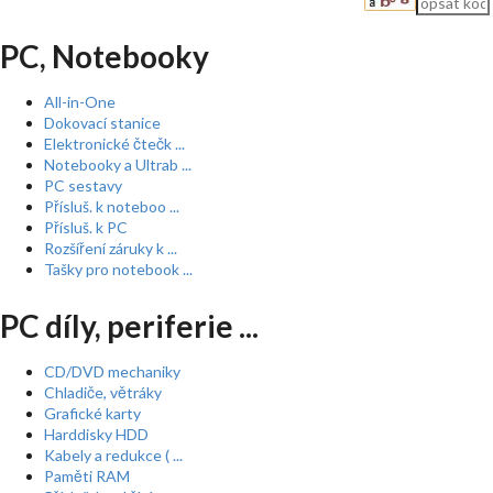
PC, Notebooky
All-in-One
Dokovací stanice
Elektronické čtečk ...
Notebooky a Ultrab ...
PC sestavy
Přísluš. k noteboo ...
Přísluš. k PC
Rozšíření záruky k ...
Tašky pro notebook ...
PC díly, periferie ...
CD/DVD mechaniky
Chladiče, větráky
Grafické karty
Harddisky HDD
Kabely a redukce ( ...
Paměti RAM