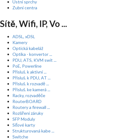
Ústní sprchy
Zubní centra
Sítě, Wifi, IP, Vo ...
ADSL, xDSL
Kamery
Optická kabeláž
Optika - konvertor ...
PDU, ATS, KVM swit ...
PoE, Powerline
Přísluš. k aktivní ...
Přísluš. k PDU, AT ...
Přísluš. k rozvadě ...
Přísluš. ke kamerá ...
Racky, rozvaděče
RouterBOARD
Routery a firewall ...
Rozšíření záruky
SFP Moduly
Síťové karty
Strukturovaná kabe ...
Switche