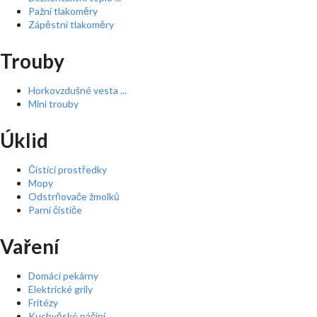
Pažní tlakoměry
Zápěstní tlakoměry
Trouby
Horkovzdušné vesta ...
Mini trouby
Úklid
Čistící prostředky
Mopy
Odstrňovače žmolků
Parní čističe
Vaření
Domácí pekárny
Elektrické grily
Fritézy
Kuchyňské náčiní