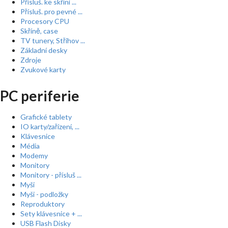
Přísluš. ke skříní ...
Přísluš. pro pevné ...
Procesory CPU
Skříně, case
TV tunery, Střihov ...
Základní desky
Zdroje
Zvukové karty
PC periferie
Grafické tablety
IO karty/zařízení, ...
Klávesnice
Média
Modemy
Monitory
Monitory - přísluš ...
Myši
Myši - podložky
Reproduktory
Sety klávesnice + ...
USB Flash Disky