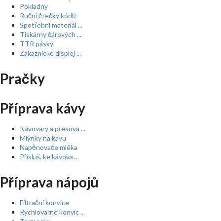
Pokladny
Ruční čtečky kódů
Spotřební materiál ...
Tiskárny čárových ...
TTR pásky
Zákaznické displej ...
Pračky
Příprava kávy
Kávovary a presova ...
Mlýnky na kávu
Napěnovače mléka
Přísluš. ke kávova ...
Příprava nápojů
Filtrační konvice
Rychlovarné konvic ...