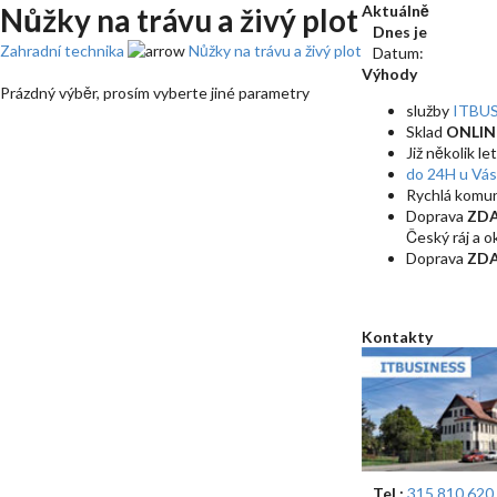
Nůžky na trávu a živý plot
Aktuálně
Dnes je
Zahradní technika
Nůžky na trávu a živý plot
Datum:
Výhody
Prázdný výběr, prosím vyberte jiné parametry
služby
ITBU
Sklad
ONLIN
Již několik le
do 24H u Vás
Rychlá komun
Doprava
ZD
Český ráj a ok
Doprava
ZD
Kontakty
Tel.:
315 810 620