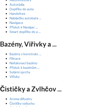
Autorádia
Doplňky do auta
Handsfree
Nabíječky autobate ...
Navigace
Přísluš. k Navigac ...
Smart doplňky do a ...
Bazény, Viřivky a ...
Bazény s konstrukc ...
Filtrace
Nafukovací bazény
Přísluš. k bazénům ...
Solární sprchy
Vířivky
Čističky a Zvlhčov ...
Aroma difuzéry
Čističky vzduchu