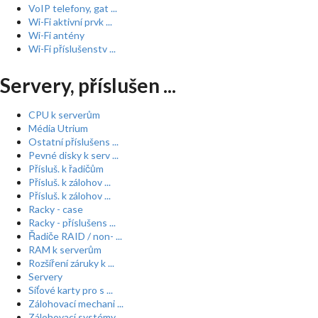
VoIP telefony, gat ...
Wi-Fi aktivní prvk ...
Wi-Fi antény
Wi-Fi příslušenstv ...
Servery, příslušen ...
CPU k serverům
Média Utrium
Ostatní příslušens ...
Pevné disky k serv ...
Přísluš. k řadičům
Přísluš. k zálohov ...
Přísluš. k zálohov ...
Racky - case
Racky - příslušens ...
Řadiče RAID / non- ...
RAM k serverům
Rozšíření záruky k ...
Servery
Síťové karty pro s ...
Zálohovací mechani ...
Zálohovací systémy