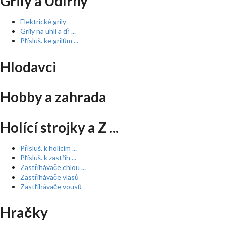
Grily a Udírny
Elektrické grily
Grily na uhlí a dř ...
Přísluš. ke grilům ...
Hlodavci
Hobby a zahrada
Holící strojky a Z ...
Přísluš. k holícím ...
Přísluš. k zastřih ...
Zastřihávače chlou ...
Zastřihávače vlasů
Zastřihávače vousů
Hračky