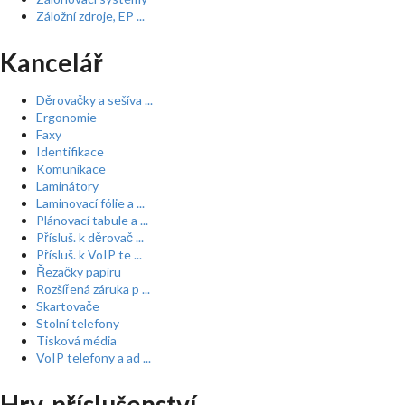
Záložní zdroje, EP ...
Kancelář
Děrovačky a sešíva ...
Ergonomie
Faxy
Identifikace
Komunikace
Laminátory
Laminovací fólie a ...
Plánovací tabule a ...
Přísluš. k děrovač ...
Přísluš. k VoIP te ...
Řezačky papíru
Rozšířená záruka p ...
Skartovače
Stolní telefony
Tisková média
VoIP telefony a ad ...
Hry, příslušenství