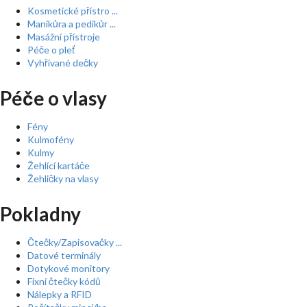
Kosmetické přístro ...
Manikůra a pedikůr ...
Masážní přístroje
Péče o pleť
Vyhřívané dečky
Péče o vlasy
Fény
Kulmofény
Kulmy
Žehlící kartáče
Žehličky na vlasy
Pokladny
Čtečky/Zapisovačky ...
Datové terminály
Dotykové monitory
Fixní čtečky kódů
Nálepky a RFID