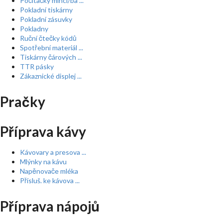
Počítačky mincí/ba ...
Pokladní tiskárny
Pokladní zásuvky
Pokladny
Ruční čtečky kódů
Spotřební materiál ...
Tiskárny čárových ...
TTR pásky
Zákaznické displej ...
Pračky
Příprava kávy
Kávovary a presova ...
Mlýnky na kávu
Napěnovače mléka
Přísluš. ke kávova ...
Příprava nápojů