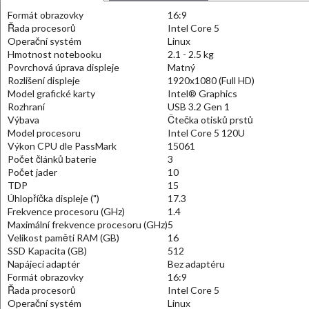
Formát obrazovky
16:9
Řada procesorů
Intel Core 5
Operační systém
Linux
Hmotnost notebooku
2.1 - 2.5 kg
Povrchová úprava displeje
Matný
Rozlišení displeje
1920x1080 (Full HD)
Model grafické karty
Intel® Graphics
Rozhraní
USB 3.2 Gen 1
Výbava
Čtečka otisků prstů
Model procesoru
Intel Core 5 120U
Výkon CPU dle PassMark
15061
Počet článků baterie
3
Počet jader
10
TDP
15
Úhlopříčka displeje (")
17.3
Frekvence procesoru (GHz)
1.4
Maximální frekvence procesoru (GHz)
5
Velikost paměti RAM (GB)
16
SSD Kapacita (GB)
512
Napájecí adaptér
Bez adaptéru
Formát obrazovky
16:9
Řada procesorů
Intel Core 5
Operační systém
Linux