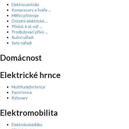
Elektrocentrály
Kompresory a Sváře ...
Měřící přístroje
Ostatní elektrické ...
Přísluš. k el. nář ...
Prodlužovací přívo ...
Ruční nářadí
Sety nářadí
Domácnost
Elektrické hrnce
Multifunkční hrnce
Parní hrnce
Rýžovary
Elektromobilita
Elektrokoloběžky