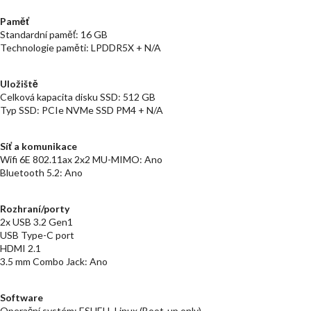
Paměť
Standardní paměť: 16 GB
Technologie paměti: LPDDR5X + N/A
Uložiště
Celková kapacita disku SSD: 512 GB
Typ SSD: PCIe NVMe SSD PM4 + N/A
Síť a komunikace
Wifi 6E 802.11ax 2x2 MU-MIMO: Ano
Bluetooth 5.2: Ano
Rozhraní/porty
2x USB 3.2 Gen1
USB Type-C port
HDMI 2.1
3.5 mm Combo Jack: Ano
Software
Operační systém: ESHELL Linux (Boot-up only)