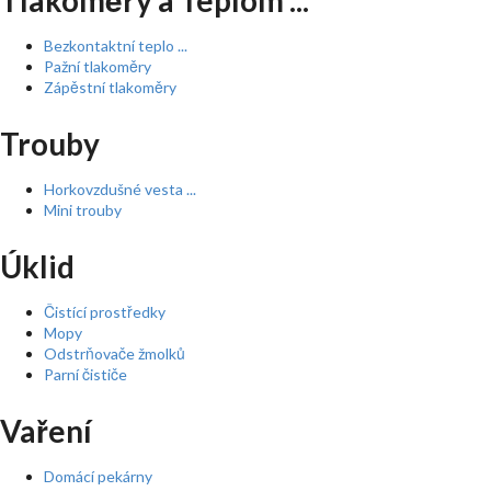
Tlakoměry a Teplom ...
Bezkontaktní teplo ...
Pažní tlakoměry
Zápěstní tlakoměry
Trouby
Horkovzdušné vesta ...
Mini trouby
Úklid
Čistící prostředky
Mopy
Odstrňovače žmolků
Parní čističe
Vaření
Domácí pekárny