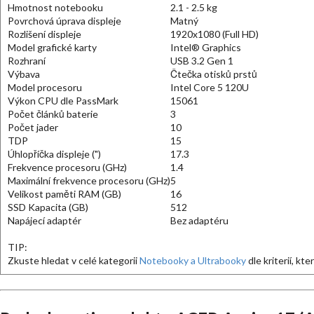
Hmotnost notebooku
2.1 - 2.5 kg
Povrchová úprava displeje
Matný
Rozlišení displeje
1920x1080 (Full HD)
Model grafické karty
Intel® Graphics
Rozhraní
USB 3.2 Gen 1
Výbava
Čtečka otisků prstů
Model procesoru
Intel Core 5 120U
Výkon CPU dle PassMark
15061
Počet článků baterie
3
Počet jader
10
TDP
15
Úhlopříčka displeje (")
17.3
Frekvence procesoru (GHz)
1.4
Maximální frekvence procesoru (GHz)
5
Velikost paměti RAM (GB)
16
SSD Kapacita (GB)
512
Napájecí adaptér
Bez adaptéru
TIP:
Zkuste hledat v celé kategorii
Notebooky a Ultrabooky
dle kriterií, kt