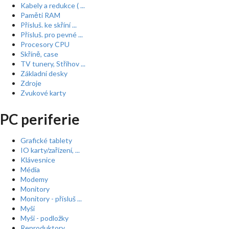
Kabely a redukce ( ...
Paměti RAM
Přísluš. ke skříní ...
Přísluš. pro pevné ...
Procesory CPU
Skříně, case
TV tunery, Střihov ...
Základní desky
Zdroje
Zvukové karty
PC periferie
Grafické tablety
IO karty/zařízení, ...
Klávesnice
Média
Modemy
Monitory
Monitory - přísluš ...
Myši
Myši - podložky
Reproduktory