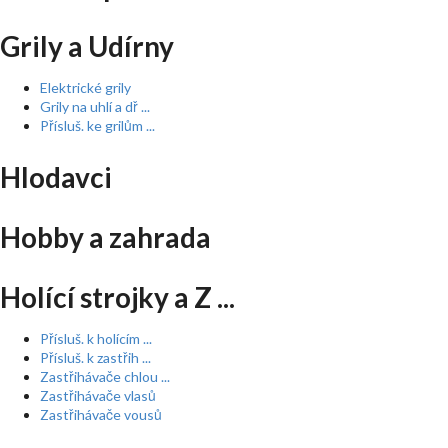
Grily a Udírny
Elektrické grily
Grily na uhlí a dř ...
Přísluš. ke grilům ...
Hlodavci
Hobby a zahrada
Holící strojky a Z ...
Přísluš. k holícím ...
Přísluš. k zastřih ...
Zastřihávače chlou ...
Zastřihávače vlasů
Zastřihávače vousů