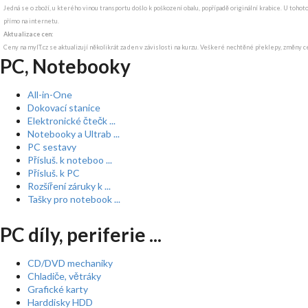
Jedná se o zboží, u kterého vinou transportu došlo k poškození obalu, popřípadě originální krabice. U tohot
přímo na internetu.
Aktualizace cen:
Ceny na myIT.cz se aktualizují několikrát za den v závislosti na kurzu. Veškeré nechtěné překlepy, změny c
PC, Notebooky
All-in-One
Dokovací stanice
Elektronické čtečk ...
Notebooky a Ultrab ...
PC sestavy
Přísluš. k noteboo ...
Přísluš. k PC
Rozšíření záruky k ...
Tašky pro notebook ...
PC díly, periferie ...
CD/DVD mechaniky
Chladiče, větráky
Grafické karty
Harddisky HDD