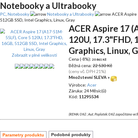
Notebooky a Ultrabooky
PC, Notebooky
Notebooky a Ultrabooky
ACER Aspire 
512GB SSD, Intel Graphics, Linux, Gray
ACER Aspire 17 (
120U, 17.3"FHD, 
Graphics, Linux, 
Zobrazit v plné velikosti
Cena (-8%):
20 861 Kč
Běžná cena:
22 530 Kč
(ceny vč. DPH 21%)
Množstevní SLEVA »
Výrobce:
Acer
Záruka: 24 Měsíc(ů)
Kód:
11295534
(REMA: 0 Kč ; Aut. Poplatek: 0 Kč započítáno ve 
Podobné produkty
Parametry produktu