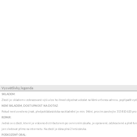
Vysvětlivky, legenda
SKLADEM:
Zboží je skladem v zobrazované výši a lze ho ihned objednat a dodat na Vámi určenou adresu, popřípadě v
NENÍ SKLADEM, DOSTUPNOST NA DOTAZ
:
Pokud není uvedeno jinak, předpokládaná doba naskladnění je min. 14dní, prosím zavolejte 315 810 620 pro
REPAIR:
Jedná se o zboží, které je vráceno distributorem po servisním zásahu, je opravené, odzkoušené a plně funk
jen sledovat přímo na internetu. Na zboží je dána plná 2 letá záruka.
POŠKOZENÝ OBAL: