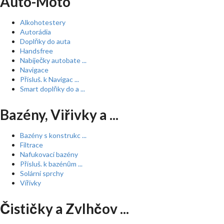
Auto-Moto
Alkohotestery
Autorádia
Doplňky do auta
Handsfree
Nabíječky autobate ...
Navigace
Přísluš. k Navigac ...
Smart doplňky do a ...
Bazény, Viřivky a ...
Bazény s konstrukc ...
Filtrace
Nafukovací bazény
Přísluš. k bazénům ...
Solární sprchy
Vířivky
Čističky a Zvlhčov ...