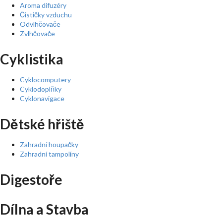
Aroma difuzéry
Čističky vzduchu
Odvlhčovače
Zvlhčovače
Cyklistika
Cyklocomputery
Cyklodoplňky
Cyklonavigace
Dětské hřiště
Zahradní houpačky
Zahradní tampolíny
Digestoře
Dílna a Stavba