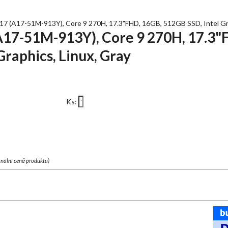
7 (A17-51M-913Y), Core 9 270H, 17.3"FHD, 16GB, 512GB SSD, Intel Gra
A17-51M-913Y), Core 9 270H, 17.3"
Graphics, Linux, Gray
Ks:
finální ceně produktu)