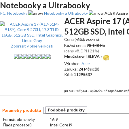
Notebooky a Ultrabooky
PC, Notebooky
Notebooky a Ultrabooky
ACER Aspire 1
ACER Aspire 17 (
512GB SSD, Intel 
Cena (-6%):
26 545 Kč
Běžná cena:
28 138 Kč
Zobrazit v plné velikosti
(ceny vč. DPH 21%)
Množstevní SLEVA »
Výrobce:
Acer
Záruka: 24 Měsíc(ů)
Kód:
11295537
(REMA: 0 Kč ; Aut. Poplatek: 0 Kč započítáno ve 
Podobné produkty
Parametry produktu
Formát obrazovky
16:9
Řada procesorů
Intel Core i9