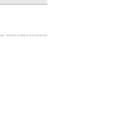
u. Na zboží je dána plná 2 letá záruka.