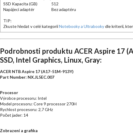
SSD Kapacita (GB)
512
Napájecí adaptér
Bez adaptéru
TIP:
Zkuste hledat v celé kategorii
Notebooky a Ultrabooky
dle kriterií, kt
Podrobnosti produktu ACER Aspire 17 (
SSD, Intel Graphics, Linux, Gray:
ACER NTB Aspire 17 (A17-51M-913Y)
Part Number: NX.JL5EC.007
Procesor
Výrobce procesoru: Intel
Model procesoru: Core 9 processor 270H
Rychlost procesoru: 2,7 GHz
Počet jader: 14
Zobrazení a grafika