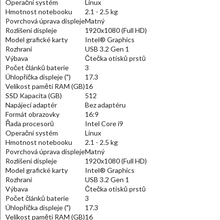
Operační systém
Linux
Hmotnost notebooku
2.1 - 2.5 kg
Povrchová úprava displeje
Matný
Rozlišení displeje
1920x1080 (Full HD)
Model grafické karty
Intel® Graphics
Rozhraní
USB 3.2 Gen 1
Výbava
Čtečka otisků prstů
Počet článků baterie
3
Úhlopříčka displeje (")
17.3
Velikost paměti RAM (GB)
16
SSD Kapacita (GB)
512
Napájecí adaptér
Bez adaptéru
Formát obrazovky
16:9
Řada procesorů
Intel Core i9
Operační systém
Linux
Hmotnost notebooku
2.1 - 2.5 kg
Povrchová úprava displeje
Matný
Rozlišení displeje
1920x1080 (Full HD)
Model grafické karty
Intel® Graphics
Rozhraní
USB 3.2 Gen 1
Výbava
Čtečka otisků prstů
Počet článků baterie
3
Úhlopříčka displeje (")
17.3
Velikost paměti RAM (GB)
16