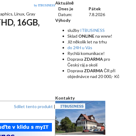
Aktuálně
by ITBUSINESS
Dnes je
Pátek
phics, Linux, Gray
Datum:
7.8.2026
FHD, 16GB,
Výhody
služby
ITBUSINESS
Sklad
ONLINE
na www!
Již několik let na trhu
do 24H u Vás
Rychlá komunikace!
Doprava
ZDARMA
pro
Český ráj a okolí
Doprava
ZDARMA
ČR při
objednávce nad 20 000,- Kč
Kontakty
Sdílet tento produkt
|