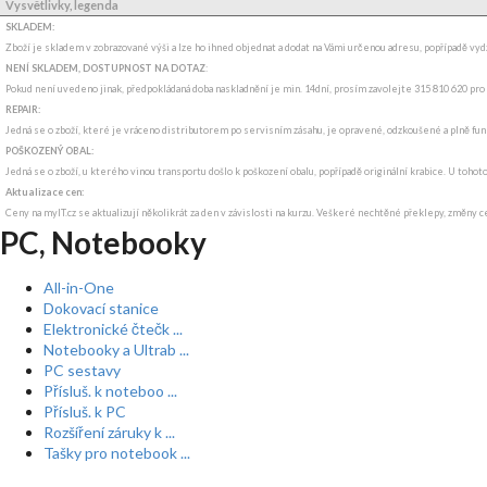
Vysvětlivky, legenda
SKLADEM:
Zboží je skladem v zobrazované výši a lze ho ihned objednat a dodat na Vámi určenou adresu, popřípadě v
NENÍ SKLADEM, DOSTUPNOST NA DOTAZ
:
Pokud není uvedeno jinak, předpokládaná doba naskladnění je min. 14dní, prosím zavolejte 315 810 620 pro
REPAIR:
Jedná se o zboží, které je vráceno distributorem po servisním zásahu, je opravené, odzkoušené a plně funkč
POŠKOZENÝ OBAL:
Jedná se o zboží, u kterého vinou transportu došlo k poškození obalu, popřípadě originální krabice. U tohot
Aktualizace cen:
Ceny na myIT.cz se aktualizují několikrát za den v závislosti na kurzu. Veškeré nechtěné překlepy, změny c
PC, Notebooky
All-in-One
Dokovací stanice
Elektronické čtečk ...
Notebooky a Ultrab ...
PC sestavy
Přísluš. k noteboo ...
Přísluš. k PC
Rozšíření záruky k ...
Tašky pro notebook ...