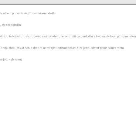
ydzvednout po domluvě přímo v našem skladě.
 upřesnění dodání.
ní. U tohoto druhu zboží, pokud není skladem, nelze zjistit datum dodání a lze jen sledovat přímo na internet
o druhu zboží, pokud není skladem, nelze zjistit datum dodání a lze jen sledovat přímo na internetu.
en jsou vyhrazeny.