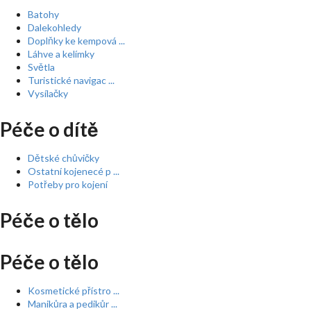
Batohy
Dalekohledy
Doplňky ke kempová ...
Láhve a kelímky
Světla
Turistické navigac ...
Vysílačky
Péče o dítě
Dětské chůvičky
Ostatní kojenecé p ...
Potřeby pro kojení
Péče o tělo
Péče o tělo
Kosmetické přístro ...
Manikůra a pedikůr ...