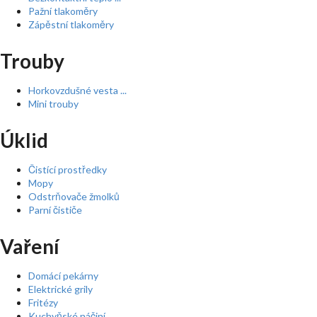
Pažní tlakoměry
Zápěstní tlakoměry
Trouby
Horkovzdušné vesta ...
Mini trouby
Úklid
Čistící prostředky
Mopy
Odstrňovače žmolků
Parní čističe
Vaření
Domácí pekárny
Elektrické grily
Fritézy
Kuchyňské náčiní