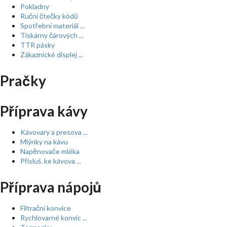
Pokladny
Ruční čtečky kódů
Spotřební materiál ...
Tiskárny čárových ...
TTR pásky
Zákaznické displej ...
Pračky
Příprava kávy
Kávovary a presova ...
Mlýnky na kávu
Napěnovače mléka
Přísluš. ke kávova ...
Příprava nápojů
Filtrační konvice
Rychlovarné konvic ...