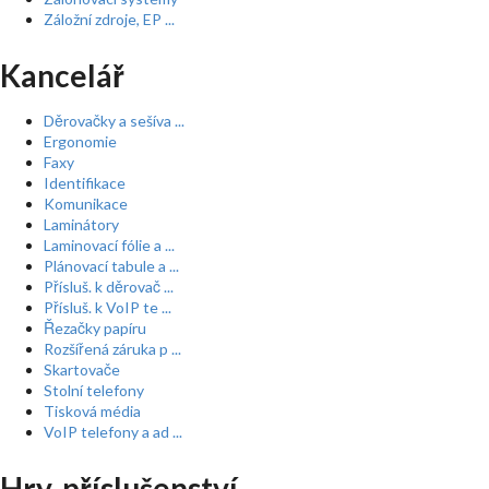
Záložní zdroje, EP ...
Kancelář
Děrovačky a sešíva ...
Ergonomie
Faxy
Identifikace
Komunikace
Laminátory
Laminovací fólie a ...
Plánovací tabule a ...
Přísluš. k děrovač ...
Přísluš. k VoIP te ...
Řezačky papíru
Rozšířená záruka p ...
Skartovače
Stolní telefony
Tisková média
VoIP telefony a ad ...
Hry, příslušenství