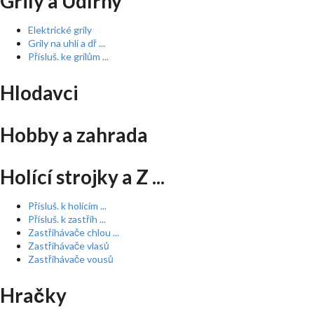
Grily a Udírny
Elektrické grily
Grily na uhlí a dř ...
Přísluš. ke grilům ...
Hlodavci
Hobby a zahrada
Holící strojky a Z ...
Přísluš. k holícím ...
Přísluš. k zastřih ...
Zastřihávače chlou ...
Zastřihávače vlasů
Zastřihávače vousů
Hračky