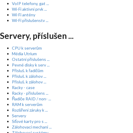
VoIP telefony, gat ...
Wi-Fi aktivní prvk ...
Wi-Fi antény
Wi-Fi příslušenstv ...
Servery, příslušen ...
CPU k serverům
Média Utrium
Ostatní příslušens ...
Pevné disky k serv ...
Přísluš. k řadičům
Přísluš. k zálohov ...
Přísluš. k zálohov ...
Racky - case
Racky - příslušens ...
Řadiče RAID / non- ...
RAM k serverům
Rozšíření záruky k ...
Servery
Síťové karty pro s ...
Zálohovací mechani ...
Zálohovací systémy