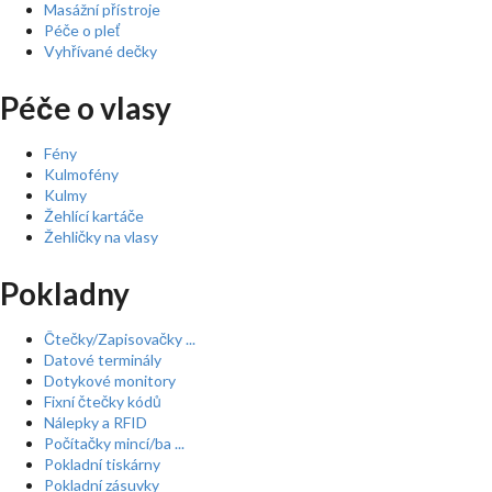
Masážní přístroje
Péče o pleť
Vyhřívané dečky
Péče o vlasy
Fény
Kulmofény
Kulmy
Žehlící kartáče
Žehličky na vlasy
Pokladny
Čtečky/Zapisovačky ...
Datové terminály
Dotykové monitory
Fixní čtečky kódů
Nálepky a RFID
Počítačky mincí/ba ...
Pokladní tiskárny
Pokladní zásuvky