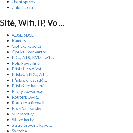
Ústní sprchy
Zubní centra
Sítě, Wifi, IP, Vo ...
ADSL, xDSL
Kamery
Optická kabeláž
Optika - konvertor ...
PDU, ATS, KVM swit ...
PoE, Powerline
Přísluš. k aktivní ...
Přísluš. k PDU, AT ...
Přísluš. k rozvadě ...
Přísluš. ke kamerá ...
Racky, rozvaděče
RouterBOARD
Routery a firewall ...
Rozšíření záruky
SFP Moduly
Síťové karty
Strukturovaná kabe ...
Switche