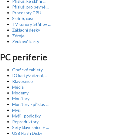
Přísluš. ke skříní ...
Přísluš. pro pevné ...
Procesory CPU
Skříně, case
TV tunery, Střihov ...
Základní desky
Zdroje
Zvukové karty
PC periferie
Grafické tablety
IO karty/zařízení, ...
Klávesnice
Média
Modemy
Monitory
Monitory - přísluš ...
Myši
Myši - podložky
Reproduktory
Sety klávesnice + ...
USB Flash Disky