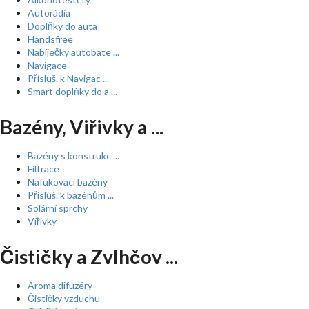
Autorádia
Doplňky do auta
Handsfree
Nabíječky autobate ...
Navigace
Přísluš. k Navigac ...
Smart doplňky do a ...
Bazény, Viřivky a ...
Bazény s konstrukc ...
Filtrace
Nafukovací bazény
Přísluš. k bazénům ...
Solární sprchy
Vířivky
Čističky a Zvlhčov ...
Aroma difuzéry
Čističky vzduchu