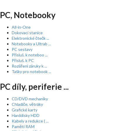
PC, Notebooky
All-in-One
Dokovací stanice
Elektronické čtečk ...
Notebooky a Ultrab ...
PC sestavy
Přísluš. k noteboo ...
Přísluš. k PC
Rozšíření záruky k ...
Tašky pro notebook ...
PC díly, periferie ...
CD/DVD mechaniky
Chladiče, větráky
Grafické karty
Harddisky HDD
Kabely a redukce ( ...
Paměti RAM