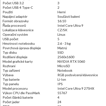
Počet USB 3.2
3
Počet USB 4 Type-C
2
Použití
Herní
Napájecí adaptér
Součástí balení
Formát obrazovky
16:10
Řada procesorů
Intel Core Ultra 9
Lokalizace klávesnice
CZ/SK
Operační systém
Linux
USB počet
5
Hmotnost notebooku
2.6 - 3 kg
Povrchová úprava displeje
Matný
Typ disku
SSD
Rozlišení displeje
2560x1600
Model grafické karty
NVIDIA RTX 5060
Rozhraní
MicroSD
Typ zařízení
Notebook
Výbava
RGB podsvícená klávesnice
Typ baterie
Li-Ion
Typ panelu
IPS
Model procesoru
Intel Core Ultra 9 275HX
Výkon CPU dle PassMark
55767
Počet článků baterie
4
Počet jader
24