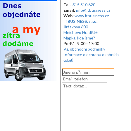
Tel.:
315 810 620
Email:
info@itbusiness.cz
Web:
www.itbusiness.cz
ITBUSINESS, s.r.o.
Jiráskova 600
Mnichovo Hradiště
Mapka, kde jsme?
Po-Pá 9:00 - 17:00
Vš. obchodní podmínky
Informace o ochraně osobních
údajů