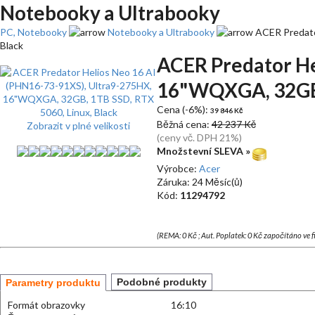
Notebooky a Ultrabooky
PC, Notebooky
Notebooky a Ultrabooky
ACER Predato
Black
ACER Predator He
16"WQXGA, 32GB, 
Cena (-6%):
39 846 Kč
Běžná cena:
42 237 Kč
Zobrazit v plné velikosti
(ceny vč. DPH 21%)
Množstevní SLEVA »
Výrobce:
Acer
Záruka: 24 Měsíc(ů)
Kód:
11294792
(REMA: 0 Kč ; Aut. Poplatek: 0 Kč započítáno ve 
Podobné produkty
Parametry produktu
Formát obrazovky
16:10