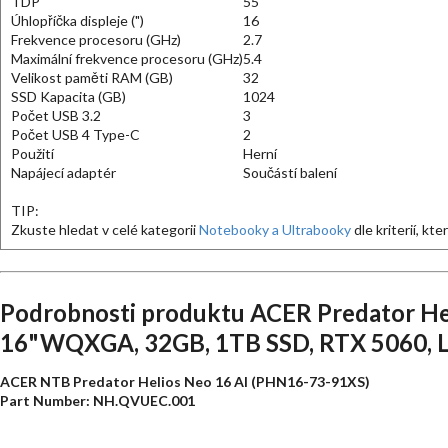
TDP
55
Úhlopříčka displeje (")
16
Frekvence procesoru (GHz)
2.7
Maximální frekvence procesoru (GHz)
5.4
Velikost paměti RAM (GB)
32
SSD Kapacita (GB)
1024
Počet USB 3.2
3
Počet USB 4 Type-C
2
Použití
Herní
Napájecí adaptér
Součástí balení
TIP:
Zkuste hledat v celé kategorii
Notebooky a Ultrabooky
dle kriterií, kt
Podrobnosti produktu ACER Predator He
16"WQXGA, 32GB, 1TB SSD, RTX 5060, Li
ACER NTB Predator Helios Neo 16 AI (PHN16-73-91XS)
Part Number: NH.QVUEC.001