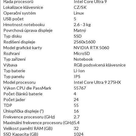
Řada procesorů
Intel Core Ultra 9
Lokalizace klávesnice
CZ/SK
Operační systém
Linux
USB počet
5
Hmotnost notebooku
2.6 - 3 kg
Povrchová úprava displeje
Matný
Typ disku
SSD
Rozlišení displeje
2560x1600
Model grafické karty
NVIDIA RTX 5060
Rozhraní
MicroSD
Typ zařízení
Notebook
Výbava
RGB podsvícená klávesnice
Typ baterie
Li-Ion
Typ panelu
IPS
Model procesoru
Intel Core Ultra 9 275HX
Výkon CPU dle PassMark
55767
Počet článků baterie
4
Počet jader
24
TDP
55
Úhlopříčka displeje (")
16
Frekvence procesoru (GHz)
2.7
Maximální frekvence procesoru (GHz)
5.4
Velikost paměti RAM (GB)
32
SSD Kapacita (GB)
1024