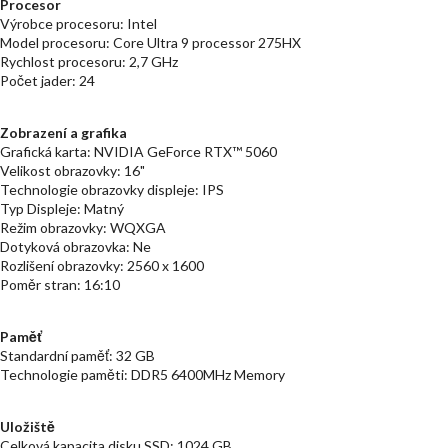
Procesor
Výrobce procesoru: Intel
Model procesoru: Core Ultra 9 processor 275HX
Rychlost procesoru: 2,7 GHz
Počet jader: 24
Zobrazení a grafika
Grafická karta: NVIDIA GeForce RTX™ 5060
Velikost obrazovky: 16"
Technologie obrazovky displeje: IPS
Typ Displeje: Matný
Režim obrazovky: WQXGA
Dotyková obrazovka: Ne
Rozlišení obrazovky: 2560 x 1600
Poměr stran: 16:10
Paměť
Standardní paměť: 32 GB
Technologie paměti: DDR5 6400MHz Memory
Uložiště
Celková kapacita disku SSD: 1024 GB