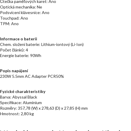
Čtečka paměťových karet: Ano
Optická mechanika: Ne
Podsvícení klávesnice: Ano
Touchpad: Ano
TPM: Ano
Informace o baterii
Chem. složení baterie: Lithium-iontový (Li-Ion)
Počet článků: 4
Energie baterie: 90Wh
Popis napájení
230W 5.5mm AC Adapter PCR50%
Fyzické charakteristiky
Barva: Abyssal Black
Specifikace: Aluminium
Rozměry: 357,78 (W) x 278,63 (D) x 27,85 (H) mm
Hmotnost: 2,80 kg