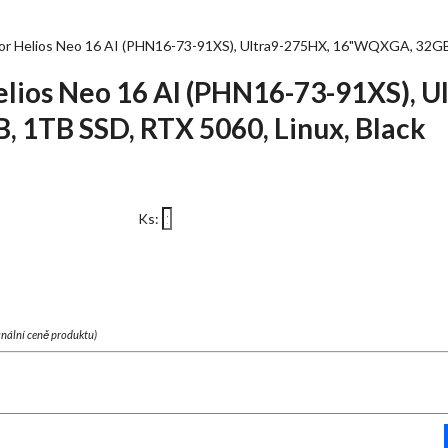
r Helios Neo 16 AI (PHN16-73-91XS), Ultra9-275HX, 16"WQXGA, 32GB,
lios Neo 16 AI (PHN16-73-91XS), U
1TB SSD, RTX 5060, Linux, Black
Ks:
finální ceně produktu)