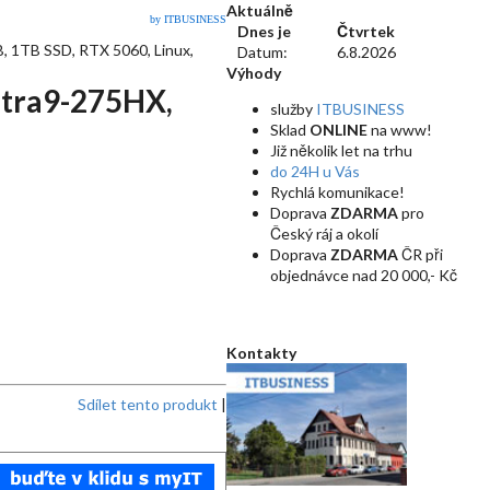
Aktuálně
by ITBUSINESS
Dnes je
Čtvrtek
 1TB SSD, RTX 5060, Linux,
Datum:
6.8.2026
Výhody
ltra9-275HX,
služby
ITBUSINESS
Sklad
ONLINE
na www!
Již několik let na trhu
do 24H u Vás
Rychlá komunikace!
Doprava
ZDARMA
pro
Český ráj a okolí
Doprava
ZDARMA
ČR při
objednávce nad 20 000,- Kč
Kontakty
Sdílet tento produkt
|