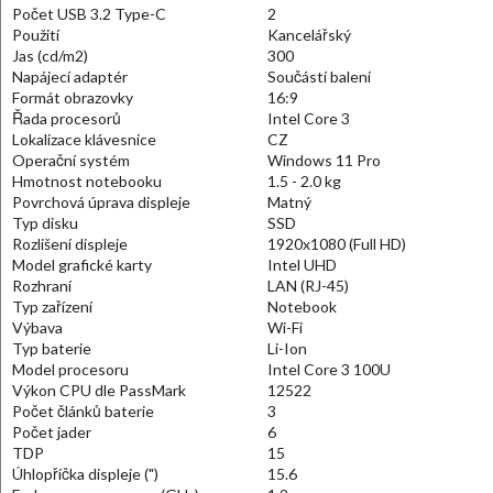
Počet USB 3.2 Type-C
2
Použití
Kancelářský
Jas (cd/m2)
300
Napájecí adaptér
Součástí balení
Formát obrazovky
16:9
Řada procesorů
Intel Core 3
Lokalizace klávesnice
CZ
Operační systém
Windows 11 Pro
Hmotnost notebooku
1.5 - 2.0 kg
Povrchová úprava displeje
Matný
Typ disku
SSD
Rozlišení displeje
1920x1080 (Full HD)
Model grafické karty
Intel UHD
Rozhraní
LAN (RJ-45)
Typ zařízení
Notebook
Výbava
Wi-Fi
Typ baterie
Li-Ion
Model procesoru
Intel Core 3 100U
Výkon CPU dle PassMark
12522
Počet článků baterie
3
Počet jader
6
TDP
15
Úhlopříčka displeje (")
15.6