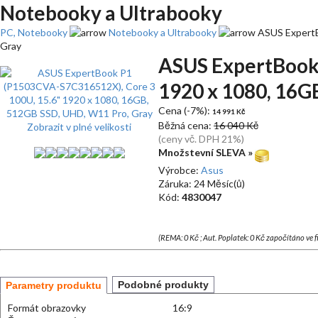
Notebooky a Ultrabooky
PC, Notebooky
Notebooky a Ultrabooky
ASUS ExpertB
Gray
ASUS ExpertBook 
1920 x 1080, 16G
Cena (-7%):
14 991 Kč
Běžná cena:
16 040 Kč
Zobrazit v plné velikosti
(ceny vč. DPH 21%)
Množstevní SLEVA »
Výrobce:
Asus
Záruka: 24 Měsíc(ů)
Kód:
4830047
(REMA: 0 Kč ; Aut. Poplatek: 0 Kč započítáno ve 
Podobné produkty
Parametry produktu
Formát obrazovky
16:9