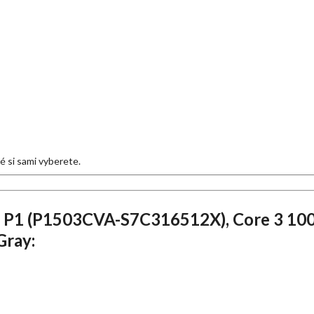
eré si sami vyberete.
P1 (P1503CVA-S7C316512X), Core 3 100U
Gray: