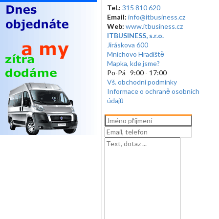
Tel.:
315 810 620
Email:
info@itbusiness.cz
Web:
www.itbusiness.cz
ITBUSINESS, s.r.o.
Jiráskova 600
Mnichovo Hradiště
Mapka, kde jsme?
Po-Pá 9:00 - 17:00
Vš. obchodní podmínky
Informace o ochraně osobních
údajů