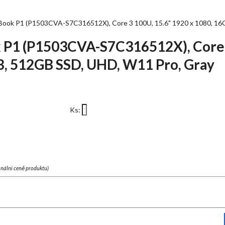
ook P1 (P1503CVA-S7C316512X), Core 3 100U, 15.6" 1920 x 1080, 16
P1 (P1503CVA-S7C316512X), Core 
B, 512GB SSD, UHD, W11 Pro, Gray
Ks:
finální ceně produktu)