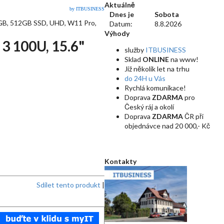
Aktuálně
by ITBUSINESS
Dnes je
Sobota
GB, 512GB SSD, UHD, W11 Pro,
Datum:
8.8.2026
Výhody
3 100U, 15.6"
služby
ITBUSINESS
Sklad
ONLINE
na www!
Již několik let na trhu
do 24H u Vás
Rychlá komunikace!
Doprava
ZDARMA
pro
Český ráj a okolí
Doprava
ZDARMA
ČR při
objednávce nad 20 000,- Kč
Kontakty
Sdílet tento produkt
|