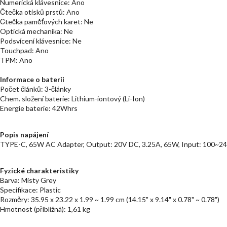
Numerická klávesnice: Ano
Čtečka otisků prstů: Ano
Čtečka paměťových karet: Ne
Optická mechanika: Ne
Podsvícení klávesnice: Ne
Touchpad: Ano
TPM: Ano
Informace o baterii
Počet článků: 3-články
Chem. složení baterie: Lithium-iontový (Li-Ion)
Energie baterie: 42Whrs
Popis napájení
TYPE-C, 65W AC Adapter, Output: 20V DC, 3.25A, 65W, Input: 100~24
Fyzické charakteristiky
Barva: Misty Grey
Specifikace: Plastic
Rozměry: 35.95 x 23.22 x 1.99 ~ 1.99 cm (14.15" x 9.14" x 0.78" ~ 0.78")
Hmotnost (přibližná): 1,61 kg