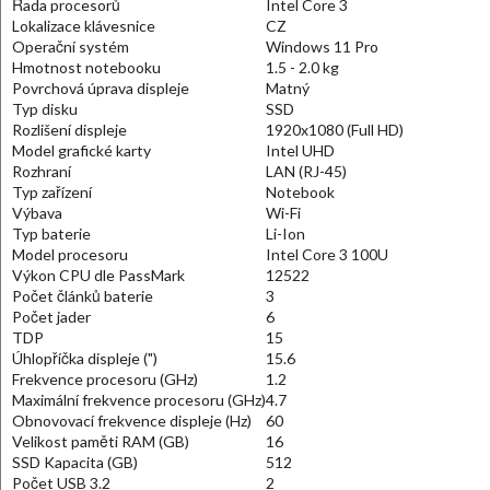
Řada procesorů
Intel Core 3
Lokalizace klávesnice
CZ
Operační systém
Windows 11 Pro
Hmotnost notebooku
1.5 - 2.0 kg
Povrchová úprava displeje
Matný
Typ disku
SSD
Rozlišení displeje
1920x1080 (Full HD)
Model grafické karty
Intel UHD
Rozhraní
LAN (RJ-45)
Typ zařízení
Notebook
Výbava
Wi-Fi
Typ baterie
Li-Ion
Model procesoru
Intel Core 3 100U
Výkon CPU dle PassMark
12522
Počet článků baterie
3
Počet jader
6
TDP
15
Úhlopříčka displeje (")
15.6
Frekvence procesoru (GHz)
1.2
Maximální frekvence procesoru (GHz)
4.7
Obnovovací frekvence displeje (Hz)
60
Velikost paměti RAM (GB)
16
SSD Kapacita (GB)
512
Počet USB 3.2
2