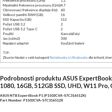
Frekvence procesoru (GHz)
1.2
Maximální frekvence procesoru (GHz)
4.7
Obnovovací frekvence displeje (Hz)
60
Velikost paměti RAM (GB)
16
SSD Kapacita (GB)
512
Počet USB 3.2
2
Počet USB 3.2 Type-C
2
Použití
Kancelářský
Jas (cd/m2)
300
Napájecí adaptér
Součástí balení
TIP:
Zkuste hledat v celé kategorii
Notebooky a Ultrabooky
dle kriterií, kt
Podrobnosti produktu ASUS ExpertBook 
1080, 16GB, 512GB SSD, UHD, W11 Pro, 
ASUS NTB ExpertBook P1 (P1503CVA-S7C316512X)
Part Number: P1503CVA-S7C316512X