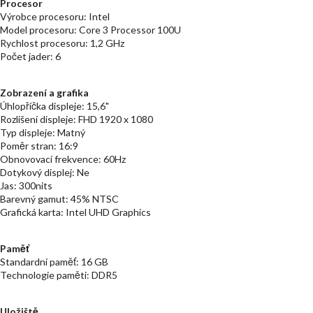
Procesor
Výrobce procesoru: Intel
Model procesoru: Core 3 Processor 100U
Rychlost procesoru: 1,2 GHz
Počet jader: 6
Zobrazení a grafika
Úhlopříčka displeje: 15,6"
Rozlišení displeje: FHD 1920 x 1080
Typ displeje: Matný
Poměr stran: 16:9
Obnovovací frekvence: 60Hz
Dotykový displej: Ne
Jas: 300nits
Barevný gamut: 45% NTSC
Grafická karta: Intel UHD Graphics
Paměť
Standardní paměť: 16 GB
Technologie paměti: DDR5
Uložiště