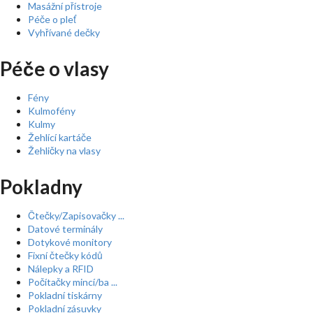
Masážní přístroje
Péče o pleť
Vyhřívané dečky
Péče o vlasy
Fény
Kulmofény
Kulmy
Žehlící kartáče
Žehličky na vlasy
Pokladny
Čtečky/Zapisovačky ...
Datové terminály
Dotykové monitory
Fixní čtečky kódů
Nálepky a RFID
Počítačky mincí/ba ...
Pokladní tiskárny
Pokladní zásuvky