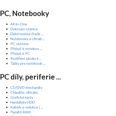
PC, Notebooky
All-in-One
Dokovací stanice
Elektronické čtečk ...
Notebooky a Ultrab ...
PC sestavy
Přísluš. k noteboo ...
Přísluš. k PC
Rozšíření záruky k ...
Tašky pro notebook ...
PC díly, periferie ...
CD/DVD mechaniky
Chladiče, větráky
Grafické karty
Harddisky HDD
Kabely a redukce ( ...
Paměti RAM