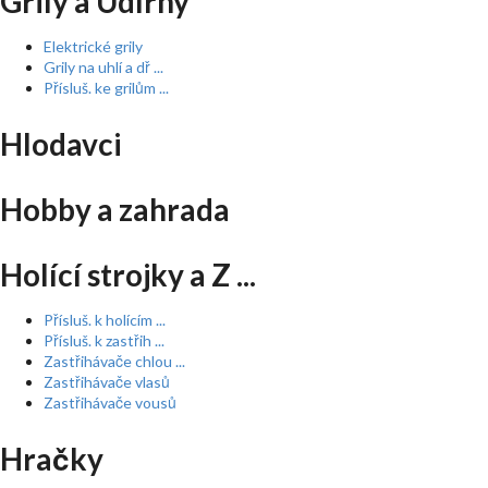
Grily a Udírny
Elektrické grily
Grily na uhlí a dř ...
Přísluš. ke grilům ...
Hlodavci
Hobby a zahrada
Holící strojky a Z ...
Přísluš. k holícím ...
Přísluš. k zastřih ...
Zastřihávače chlou ...
Zastřihávače vlasů
Zastřihávače vousů
Hračky