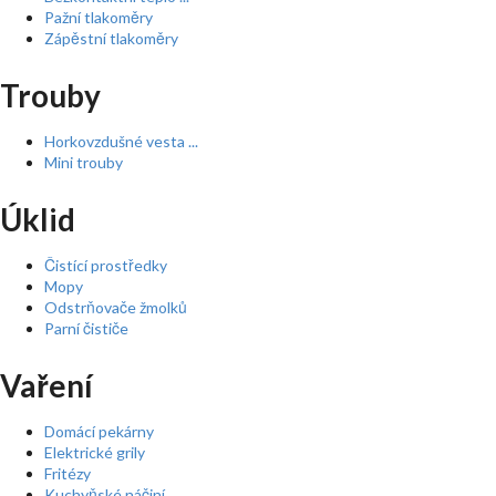
Pažní tlakoměry
Zápěstní tlakoměry
Trouby
Horkovzdušné vesta ...
Mini trouby
Úklid
Čistící prostředky
Mopy
Odstrňovače žmolků
Parní čističe
Vaření
Domácí pekárny
Elektrické grily
Fritézy
Kuchyňské náčiní