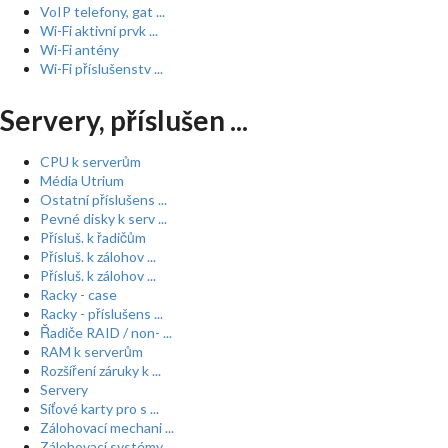
VoIP telefony, gat ...
Wi-Fi aktivní prvk ...
Wi-Fi antény
Wi-Fi příslušenstv ...
Servery, příslušen ...
CPU k serverům
Média Utrium
Ostatní příslušens ...
Pevné disky k serv ...
Přísluš. k řadičům
Přísluš. k zálohov ...
Přísluš. k zálohov ...
Racky - case
Racky - příslušens ...
Řadiče RAID / non- ...
RAM k serverům
Rozšíření záruky k ...
Servery
Síťové karty pro s ...
Zálohovací mechani ...
Zálohovací systémy