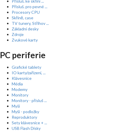
Přísluš. ke skříní ...
Přísluš. pro pevné ...
Procesory CPU
Skříně, case
TV tunery, Střihov ...
Základní desky
Zdroje
Zvukové karty
PC periferie
Grafické tablety
IO karty/zařízení, ...
Klávesnice
Média
Modemy
Monitory
Monitory - přísluš ...
Myši
Myši - podložky
Reproduktory
Sety klávesnice + ...
USB Flash Disky