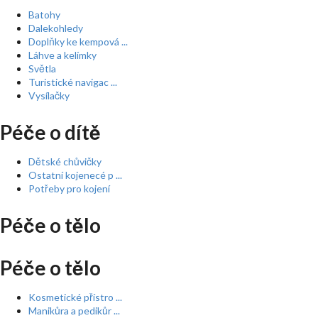
Batohy
Dalekohledy
Doplňky ke kempová ...
Láhve a kelímky
Světla
Turistické navigac ...
Vysílačky
Péče o dítě
Dětské chůvičky
Ostatní kojenecé p ...
Potřeby pro kojení
Péče o tělo
Péče o tělo
Kosmetické přístro ...
Manikůra a pedikůr ...