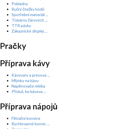
Pokladny
Ruční čtečky kódů
Spotřební materiál ...
Tiskárny čárových ...
TTR pásky
Zákaznické displej ...
Pračky
Příprava kávy
Kávovary a presova ...
Mlýnky na kávu
Napěnovače mléka
Přísluš. ke kávova ...
Příprava nápojů
Filtrační konvice
Rychlovarné konvic ...