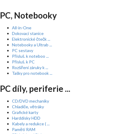
PC, Notebooky
All-in-One
Dokovací stanice
Elektronické čtečk ...
Notebooky a Ultrab ...
PC sestavy
Přísluš. k noteboo ...
Přísluš. k PC
Rozšíření záruky k ...
Tašky pro notebook ...
PC díly, periferie ...
CD/DVD mechaniky
Chladiče, větráky
Grafické karty
Harddisky HDD
Kabely a redukce ( ...
Paměti RAM