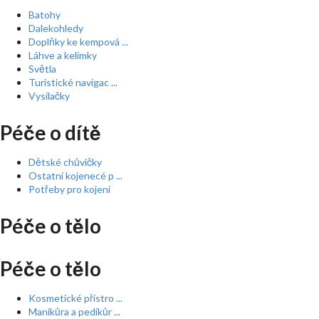
Batohy
Dalekohledy
Doplňky ke kempová ...
Láhve a kelímky
Světla
Turistické navigac ...
Vysílačky
Péče o dítě
Dětské chůvičky
Ostatní kojenecé p ...
Potřeby pro kojení
Péče o tělo
Péče o tělo
Kosmetické přístro ...
Manikůra a pedikůr ...