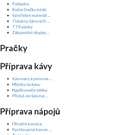
Pokladny
Ruční čtečky kódů
Spotřební materiál ...
Tiskárny čárových ...
TTR pásky
Zákaznické displej ...
Pračky
Příprava kávy
Kávovary a presova ...
Mlýnky na kávu
Napěnovače mléka
Přísluš. ke kávova ...
Příprava nápojů
Filtrační konvice
Rychlovarné konvic ...