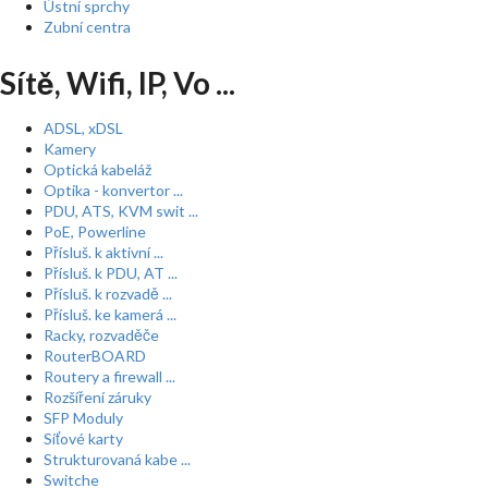
Ústní sprchy
Zubní centra
Sítě, Wifi, IP, Vo ...
ADSL, xDSL
Kamery
Optická kabeláž
Optika - konvertor ...
PDU, ATS, KVM swit ...
PoE, Powerline
Přísluš. k aktivní ...
Přísluš. k PDU, AT ...
Přísluš. k rozvadě ...
Přísluš. ke kamerá ...
Racky, rozvaděče
RouterBOARD
Routery a firewall ...
Rozšíření záruky
SFP Moduly
Síťové karty
Strukturovaná kabe ...
Switche