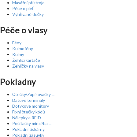
Masážní přístroje
Péče o pleť
Vyhřívané dečky
Péče o vlasy
Fény
Kulmofény
Kulmy
Žehlící kartáče
Žehličky na vlasy
Pokladny
Čtečky/Zapisovačky ...
Datové terminály
Dotykové monitory
Fixní čtečky kódů
Nálepky a RFID
Počítačky mincí/ba ...
Pokladní tiskárny
Pokladní zásuvky