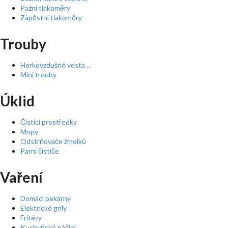
Pažní tlakoměry
Zápěstní tlakoměry
Trouby
Horkovzdušné vesta ...
Mini trouby
Úklid
Čistící prostředky
Mopy
Odstrňovače žmolků
Parní čističe
Vaření
Domácí pekárny
Elektrické grily
Fritézy
Kuchyňské náčiní