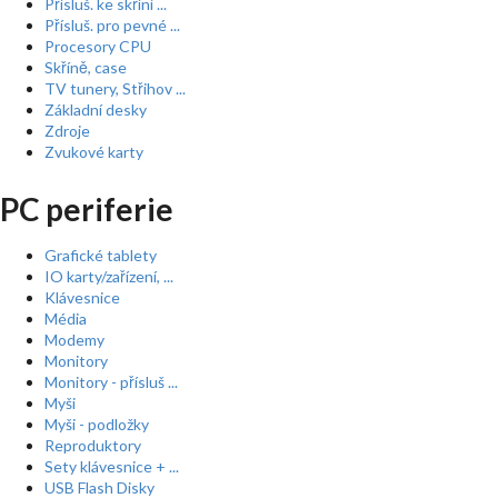
Přísluš. ke skříní ...
Přísluš. pro pevné ...
Procesory CPU
Skříně, case
TV tunery, Střihov ...
Základní desky
Zdroje
Zvukové karty
PC periferie
Grafické tablety
IO karty/zařízení, ...
Klávesnice
Média
Modemy
Monitory
Monitory - přísluš ...
Myši
Myši - podložky
Reproduktory
Sety klávesnice + ...
USB Flash Disky