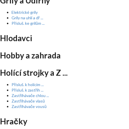
Grily a Udírny
Elektrické grily
Grily na uhlí a dř ...
Přísluš. ke grilům ...
Hlodavci
Hobby a zahrada
Holící strojky a Z ...
Přísluš. k holícím ...
Přísluš. k zastřih ...
Zastřihávače chlou ...
Zastřihávače vlasů
Zastřihávače vousů
Hračky