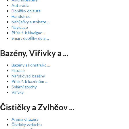
Autorádia
Doplňky do auta
Handsfree
Nabíječky autobate ...
Navigace
Přísluš. k Navigac ...
Smart doplňky do a ...
Bazény, Viřivky a ...
Bazény s konstrukc ...
Filtrace
Nafukovací bazény
Přísluš. k bazénům ...
Solární sprchy
Vířivky
Čističky a Zvlhčov ...
Aroma difuzéry
Čističky vzduchu