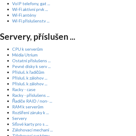
VoIP telefony, gat ...
Wi-Fi aktivní prvk ...
Wi-Fi antény
Wi-Fi příslušenstv ...
Servery, příslušen ...
CPU k serverům
Média Utrium
Ostatní příslušens ...
Pevné disky k serv ...
Přísluš. k řadičům
Přísluš. k zálohov ...
Přísluš. k zálohov ...
Racky - case
Racky - příslušens ...
Řadiče RAID / non- ...
RAM k serverům
Rozšíření záruky k ...
Servery
Síťové karty pro s ...
Zálohovací mechani ...
Zálohovací systémy