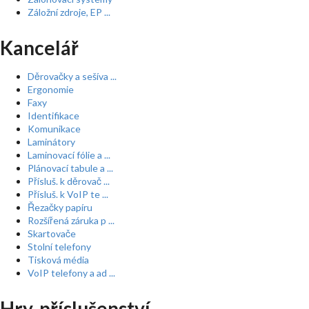
Záložní zdroje, EP ...
Kancelář
Děrovačky a sešíva ...
Ergonomie
Faxy
Identifikace
Komunikace
Laminátory
Laminovací fólie a ...
Plánovací tabule a ...
Přísluš. k děrovač ...
Přísluš. k VoIP te ...
Řezačky papíru
Rozšířená záruka p ...
Skartovače
Stolní telefony
Tisková média
VoIP telefony a ad ...
Hry, příslušenství