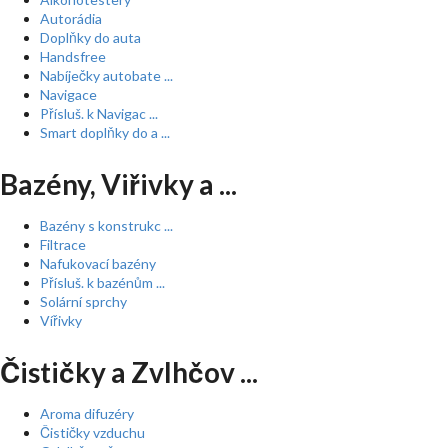
Autorádia
Doplňky do auta
Handsfree
Nabíječky autobate ...
Navigace
Přísluš. k Navigac ...
Smart doplňky do a ...
Bazény, Viřivky a ...
Bazény s konstrukc ...
Filtrace
Nafukovací bazény
Přísluš. k bazénům ...
Solární sprchy
Vířivky
Čističky a Zvlhčov ...
Aroma difuzéry
Čističky vzduchu