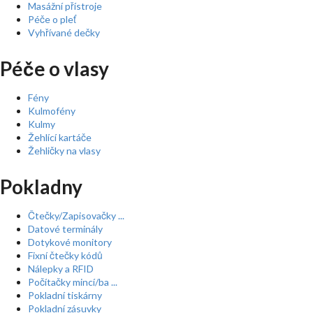
Masážní přístroje
Péče o pleť
Vyhřívané dečky
Péče o vlasy
Fény
Kulmofény
Kulmy
Žehlící kartáče
Žehličky na vlasy
Pokladny
Čtečky/Zapisovačky ...
Datové terminály
Dotykové monitory
Fixní čtečky kódů
Nálepky a RFID
Počítačky mincí/ba ...
Pokladní tiskárny
Pokladní zásuvky