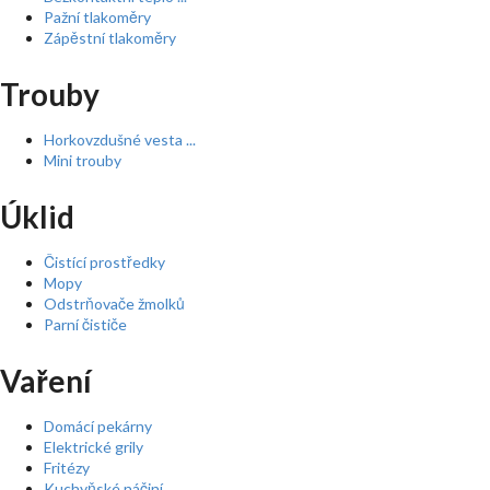
Pažní tlakoměry
Zápěstní tlakoměry
Trouby
Horkovzdušné vesta ...
Mini trouby
Úklid
Čistící prostředky
Mopy
Odstrňovače žmolků
Parní čističe
Vaření
Domácí pekárny
Elektrické grily
Fritézy
Kuchyňské náčiní