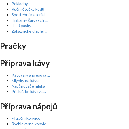
Pokladny
Ruční čtečky kódů
Spotřební materiál ...
Tiskárny čárových ...
TTR pásky
Zákaznické displej ...
Pračky
Příprava kávy
Kávovary a presova ...
Mlýnky na kávu
Napěnovače mléka
Přísluš. ke kávova ...
Příprava nápojů
Filtrační konvice
Rychlovarné konvic ...