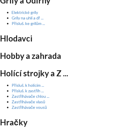
Grily a Udírny
Elektrické grily
Grily na uhlí a dř ...
Přísluš. ke grilům ...
Hlodavci
Hobby a zahrada
Holící strojky a Z ...
Přísluš. k holícím ...
Přísluš. k zastřih ...
Zastřihávače chlou ...
Zastřihávače vlasů
Zastřihávače vousů
Hračky