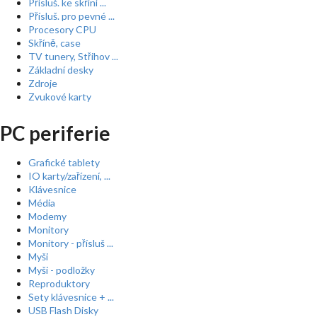
Přísluš. ke skříní ...
Přísluš. pro pevné ...
Procesory CPU
Skříně, case
TV tunery, Střihov ...
Základní desky
Zdroje
Zvukové karty
PC periferie
Grafické tablety
IO karty/zařízení, ...
Klávesnice
Média
Modemy
Monitory
Monitory - přísluš ...
Myši
Myši - podložky
Reproduktory
Sety klávesnice + ...
USB Flash Disky