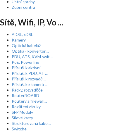
Ústní sprchy
Zubní centra
Sítě, Wifi, IP, Vo ...
ADSL, xDSL
Kamery
Optická kabeláž
Optika - konvertor ...
PDU, ATS, KVM swit ...
PoE, Powerline
Přísluš. k aktivní ...
Přísluš. k PDU, AT ...
Přísluš. k rozvadě ...
Přísluš. ke kamerá ...
Racky, rozvaděče
RouterBOARD
Routery a firewall ...
Rozšíření záruky
SFP Moduly
Síťové karty
Strukturovaná kabe ...
Switche