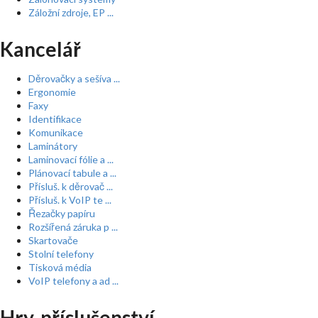
Záložní zdroje, EP ...
Kancelář
Děrovačky a sešíva ...
Ergonomie
Faxy
Identifikace
Komunikace
Laminátory
Laminovací fólie a ...
Plánovací tabule a ...
Přísluš. k děrovač ...
Přísluš. k VoIP te ...
Řezačky papíru
Rozšířená záruka p ...
Skartovače
Stolní telefony
Tisková média
VoIP telefony a ad ...
Hry, příslušenství