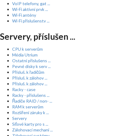
VoIP telefony, gat ...
Wi-Fi aktivní prvk ...
Wi-Fi antény
Wi-Fi příslušenstv ...
Servery, příslušen ...
CPU k serverům
Média Utrium
Ostatní příslušens ...
Pevné disky k serv ...
Přísluš. k řadičům
Přísluš. k zálohov ...
Přísluš. k zálohov ...
Racky - case
Racky - příslušens ...
Řadiče RAID / non- ...
RAM k serverům
Rozšíření záruky k ...
Servery
Síťové karty pro s ...
Zálohovací mechani ...
Zálohovací systémy