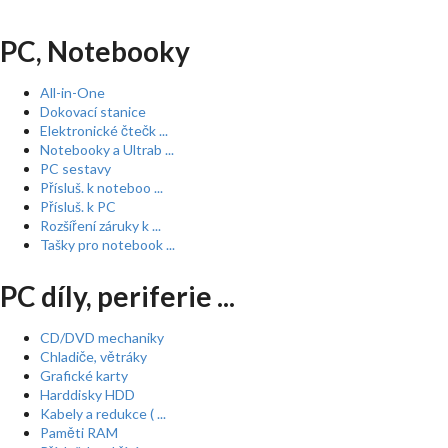
PC, Notebooky
All-in-One
Dokovací stanice
Elektronické čtečk ...
Notebooky a Ultrab ...
PC sestavy
Přísluš. k noteboo ...
Přísluš. k PC
Rozšíření záruky k ...
Tašky pro notebook ...
PC díly, periferie ...
CD/DVD mechaniky
Chladiče, větráky
Grafické karty
Harddisky HDD
Kabely a redukce ( ...
Paměti RAM