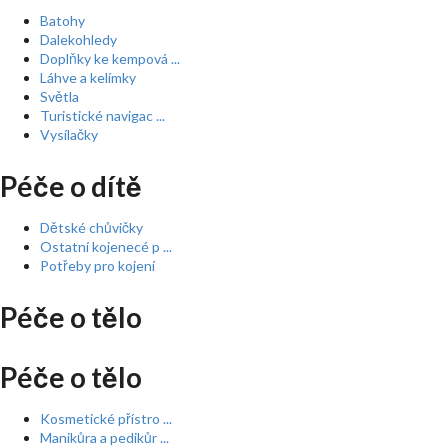
Batohy
Dalekohledy
Doplňky ke kempová ...
Láhve a kelímky
Světla
Turistické navigac ...
Vysílačky
Péče o dítě
Dětské chůvičky
Ostatní kojenecé p ...
Potřeby pro kojení
Péče o tělo
Péče o tělo
Kosmetické přístro ...
Manikůra a pedikůr ...