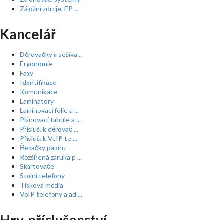
Záložní zdroje, EP ...
Kancelář
Děrovačky a sešíva ...
Ergonomie
Faxy
Identifikace
Komunikace
Laminátory
Laminovací fólie a ...
Plánovací tabule a ...
Přísluš. k děrovač ...
Přísluš. k VoIP te ...
Řezačky papíru
Rozšířená záruka p ...
Skartovače
Stolní telefony
Tisková média
VoIP telefony a ad ...
Hry, příslušenství