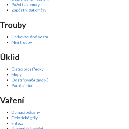
Pažní tlakoměry
Zápěstní tlakoměry
Trouby
Horkovzdušné vesta ...
Mini trouby
Úklid
Čistící prostředky
Mopy
Odstrňovače žmolků
Parní čističe
Vaření
Domácí pekárny
Elektrické grily
Fritézy
Kuchyňské náčiní