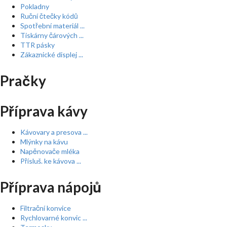
Pokladny
Ruční čtečky kódů
Spotřební materiál ...
Tiskárny čárových ...
TTR pásky
Zákaznické displej ...
Pračky
Příprava kávy
Kávovary a presova ...
Mlýnky na kávu
Napěnovače mléka
Přísluš. ke kávova ...
Příprava nápojů
Filtrační konvice
Rychlovarné konvic ...