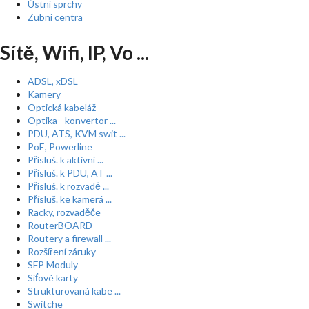
Ústní sprchy
Zubní centra
Sítě, Wifi, IP, Vo ...
ADSL, xDSL
Kamery
Optická kabeláž
Optika - konvertor ...
PDU, ATS, KVM swit ...
PoE, Powerline
Přísluš. k aktivní ...
Přísluš. k PDU, AT ...
Přísluš. k rozvadě ...
Přísluš. ke kamerá ...
Racky, rozvaděče
RouterBOARD
Routery a firewall ...
Rozšíření záruky
SFP Moduly
Síťové karty
Strukturovaná kabe ...
Switche