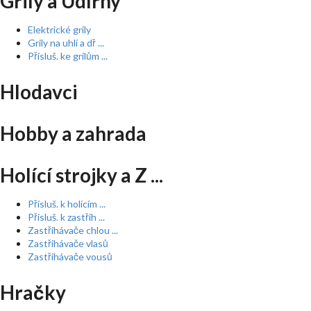
Grily a Udírny
Elektrické grily
Grily na uhlí a dř ...
Přísluš. ke grilům ...
Hlodavci
Hobby a zahrada
Holící strojky a Z ...
Přísluš. k holícím ...
Přísluš. k zastřih ...
Zastřihávače chlou ...
Zastřihávače vlasů
Zastřihávače vousů
Hračky