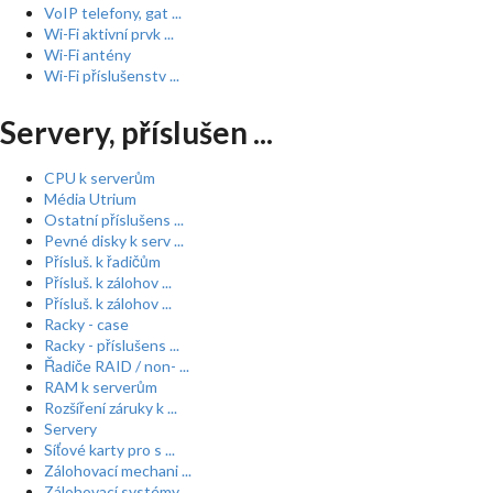
VoIP telefony, gat ...
Wi-Fi aktivní prvk ...
Wi-Fi antény
Wi-Fi příslušenstv ...
Servery, příslušen ...
CPU k serverům
Média Utrium
Ostatní příslušens ...
Pevné disky k serv ...
Přísluš. k řadičům
Přísluš. k zálohov ...
Přísluš. k zálohov ...
Racky - case
Racky - příslušens ...
Řadiče RAID / non- ...
RAM k serverům
Rozšíření záruky k ...
Servery
Síťové karty pro s ...
Zálohovací mechani ...
Zálohovací systémy