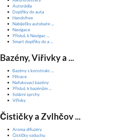
Autorádia
Doplňky do auta
Handsfree
Nabíječky autobate ...
Navigace
Přísluš. k Navigac ...
Smart doplňky do a ...
Bazény, Viřivky a ...
Bazény s konstrukc ...
Filtrace
Nafukovací bazény
Přísluš. k bazénům ...
Solární sprchy
Vířivky
Čističky a Zvlhčov ...
Aroma difuzéry
Čističky vzduchu