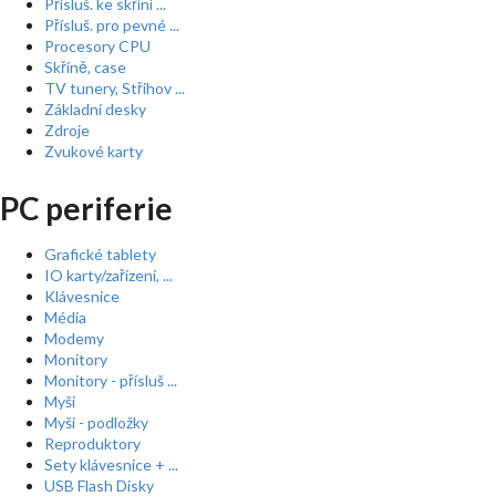
Přísluš. ke skříní ...
Přísluš. pro pevné ...
Procesory CPU
Skříně, case
TV tunery, Střihov ...
Základní desky
Zdroje
Zvukové karty
PC periferie
Grafické tablety
IO karty/zařízení, ...
Klávesnice
Média
Modemy
Monitory
Monitory - přísluš ...
Myši
Myši - podložky
Reproduktory
Sety klávesnice + ...
USB Flash Disky