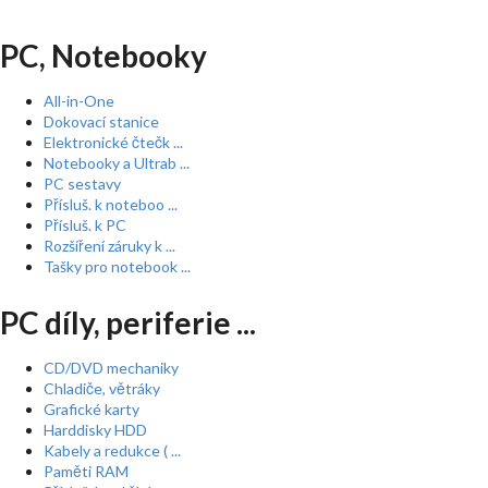
PC, Notebooky
All-in-One
Dokovací stanice
Elektronické čtečk ...
Notebooky a Ultrab ...
PC sestavy
Přísluš. k noteboo ...
Přísluš. k PC
Rozšíření záruky k ...
Tašky pro notebook ...
PC díly, periferie ...
CD/DVD mechaniky
Chladiče, větráky
Grafické karty
Harddisky HDD
Kabely a redukce ( ...
Paměti RAM