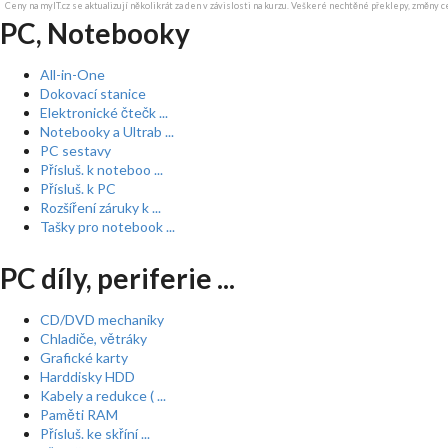
Ceny na myIT.cz se aktualizují několikrát za den v závislosti na kurzu. Veškeré nechtěné překlepy, změny c
PC, Notebooky
All-in-One
Dokovací stanice
Elektronické čtečk ...
Notebooky a Ultrab ...
PC sestavy
Přísluš. k noteboo ...
Přísluš. k PC
Rozšíření záruky k ...
Tašky pro notebook ...
PC díly, periferie ...
CD/DVD mechaniky
Chladiče, větráky
Grafické karty
Harddisky HDD
Kabely a redukce ( ...
Paměti RAM
Přísluš. ke skříní ...