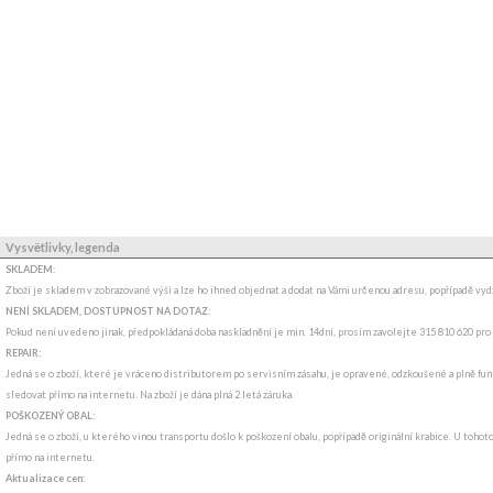
Vysvětlivky, legenda
SKLADEM:
Zboží je skladem v zobrazované výši a lze ho ihned objednat a dodat na Vámi určenou adresu, popřípadě v
NENÍ SKLADEM, DOSTUPNOST NA DOTAZ
:
Pokud není uvedeno jinak, předpokládaná doba naskladnění je min. 14dní, prosím zavolejte 315 810 620 pro
REPAIR:
Jedná se o zboží, které je vráceno distributorem po servisním zásahu, je opravené, odzkoušené a plně funk
sledovat přímo na internetu. Na zboží je dána plná 2 letá záruka.
POŠKOZENÝ OBAL:
Jedná se o zboží, u kterého vinou transportu došlo k poškození obalu, popřípadě originální krabice. U tohot
přímo na internetu.
Aktualizace cen: