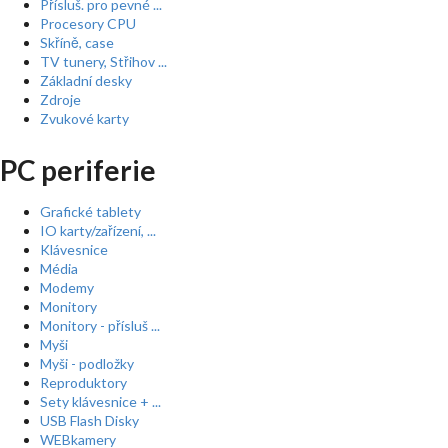
Přísluš. pro pevné ...
Procesory CPU
Skříně, case
TV tunery, Střihov ...
Základní desky
Zdroje
Zvukové karty
PC periferie
Grafické tablety
IO karty/zařízení, ...
Klávesnice
Média
Modemy
Monitory
Monitory - přísluš ...
Myši
Myši - podložky
Reproduktory
Sety klávesnice + ...
USB Flash Disky
WEBkamery