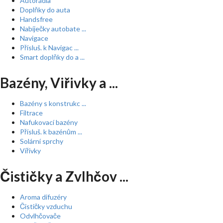
Autorádia
Doplňky do auta
Handsfree
Nabíječky autobate ...
Navigace
Přísluš. k Navigac ...
Smart doplňky do a ...
Bazény, Viřivky a ...
Bazény s konstrukc ...
Filtrace
Nafukovací bazény
Přísluš. k bazénům ...
Solární sprchy
Vířivky
Čističky a Zvlhčov ...
Aroma difuzéry
Čističky vzduchu
Odvlhčovače