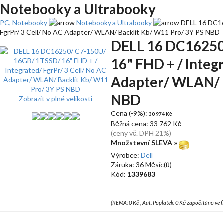
Notebooky a Ultrabooky
PC, Notebooky
Notebooky a Ultrabooky
DELL 16 DC16
FgrPr/ 3 Cell/ No AC Adapter/ WLAN/ Backlit Kb/ W11 Pro/ 3Y PS NBD
DELL 16 DC16250
16" FHD + / Integ
Adapter/ WLAN/ B
NBD
Zobrazit v plné velikosti
Cena (-9%):
30 974 Kč
Běžná cena:
33 762 Kč
(ceny vč. DPH 21%)
Množstevní SLEVA »
Výrobce:
Dell
Záruka: 36 Měsíc(ů)
Kód:
1339683
(REMA: 0 Kč ; Aut. Poplatek: 0 Kč započítáno ve 