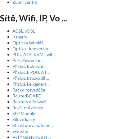
Zubní centra
Sítě, Wifi, IP, Vo ...
ADSL, xDSL
Kamery
Optická kabeláž
Optika - konvertor ...
PDU, ATS, KVM swit ...
PoE, Powerline
Přísluš. k aktivní ...
Přísluš. k PDU, AT ...
Přísluš. k rozvadě ...
Přísluš. ke kamerá ...
Racky, rozvaděče
RouterBOARD
Routery a firewall ...
Rozšíření záruky
SFP Moduly
Síťové karty
Strukturovaná kabe ...
Switche
VoIP telefony, gat ...