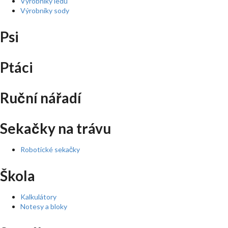
Výrobníky ledu
Výrobníky sody
Psi
Ptáci
Ruční nářadí
Sekačky na trávu
Robotické sekačky
Škola
Kalkulátory
Notesy a bloky