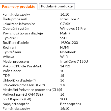
Podobné produkty
Parametry produktu
Formát obrazovky
16:10
Řada procesorů
Intel Core 7
Lokalizace klávesnice
CZ/SK
Operační systém
Windows 11 Pro
Povrchová úprava displeje
Matný
Typ disku
SSD
Rozlišení displeje
1920x1200
Rozhraní
HDMI
Typ zařízení
Notebook
Výbava
Wi-Fi
Model procesoru
Intel Core 7 150U
Výkon CPU dle PassMark
14712
Počet jader
10
TDP
15
Úhlopříčka displeje (")
16
Frekvence procesoru (GHz)
1.4
Maximální frekvence procesoru (GHz)
5
Velikost paměti RAM (GB)
16
SSD Kapacita (GB)
1000
Napájecí adaptér
Bez adaptéru
Formát obrazovky
16:10