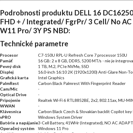
Podrobnosti produktu DELL 16 DC16250
FHD + / Integrated/ FgrPr/ 3 Cell/ No A
W11 Pro/ 3Y PS NBD:
Technické parametre
Procesor
C7-150U RPL-U Refresh Core 7 processor 150U
Pamäť
16 GB: 2 x 8 GB, DDR5, 5200 MT/s - nie je integrov
Pevný disk
1 TB, M.2, PCIe NVMe, SSD
Displej
16.0-inch 16:10 2K (1920x1200) Anti-Glare Non-T
Grafická karta
Intel Graphics
PalmRest
Carbon Black Palmrest With Fingerprint Reader
Cam/Mic
-
Optical Drive
-
Pripojenie
Realtek Wi-Fi 6 RTL8852BE, 2x2, 802.11ax, MU-MIM
WWAN
-
Klávesnica
Carbon Black Czech & Slovakian backlit Copilot ke
vPRO
Windows System Driver
Batérie a napájanie
3-Cell Battery, 41WHr (Integrated), NO AC ADAP
Operačný systém
Windows 11 Pro