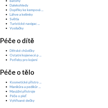
Batohy
Dalekohledy
Doplňky ke kempová ...
Láhve a kelímky
Světla
Turistické navigac ...
Vysílačky
Péče o dítě
Dětské chůvičky
Ostatní kojenecé p ...
Potřeby pro kojení
Péče o tělo
Kosmetické přístro ...
Manikůra a pedikůr ...
Masážní přístroje
Péče o pleť
Vyhřívané dečky