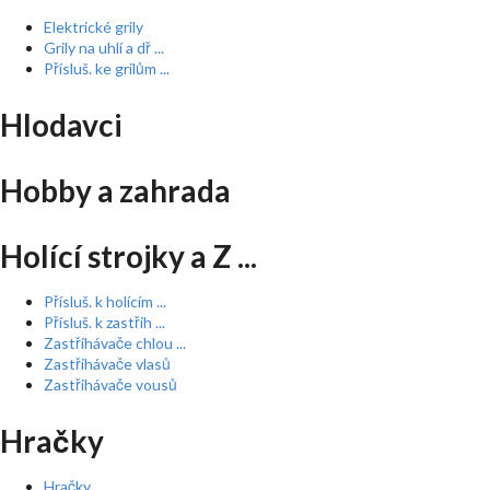
Elektrické grily
Grily na uhlí a dř ...
Přísluš. ke grilům ...
Hlodavci
Hobby a zahrada
Holící strojky a Z ...
Přísluš. k holícím ...
Přísluš. k zastřih ...
Zastřihávače chlou ...
Zastřihávače vlasů
Zastřihávače vousů
Hračky
Hračky