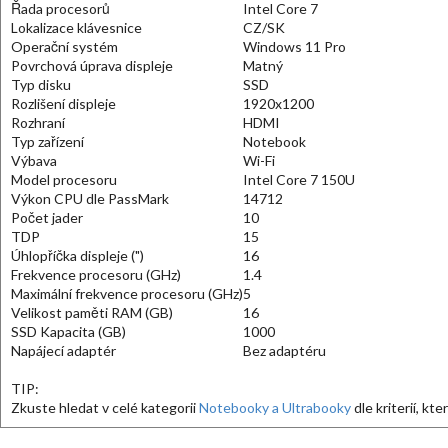
Řada procesorů
Intel Core 7
Lokalizace klávesnice
CZ/SK
Operační systém
Windows 11 Pro
Povrchová úprava displeje
Matný
Typ disku
SSD
Rozlišení displeje
1920x1200
Rozhraní
HDMI
Typ zařízení
Notebook
Výbava
Wi-Fi
Model procesoru
Intel Core 7 150U
Výkon CPU dle PassMark
14712
Počet jader
10
TDP
15
Úhlopříčka displeje (")
16
Frekvence procesoru (GHz)
1.4
Maximální frekvence procesoru (GHz)
5
Velikost paměti RAM (GB)
16
SSD Kapacita (GB)
1000
Napájecí adaptér
Bez adaptéru
TIP:
Zkuste hledat v celé kategorii
Notebooky a Ultrabooky
dle kriterií, kt