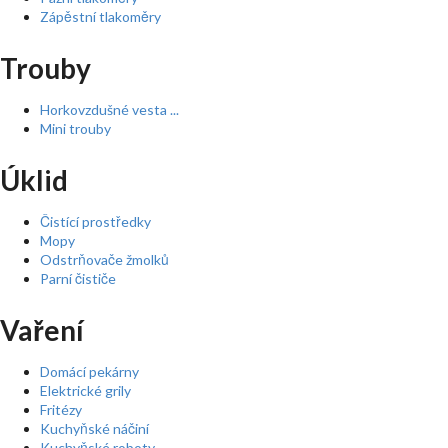
Zápěstní tlakoměry
Trouby
Horkovzdušné vesta ...
Mini trouby
Úklid
Čistící prostředky
Mopy
Odstrňovače žmolků
Parní čističe
Vaření
Domácí pekárny
Elektrické grily
Fritézy
Kuchyňské náčiní
Kuchyňské roboty