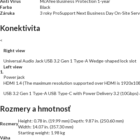
Anti Virus
McAfee Business Protection 1-year
Farba
Black
Záruka
3 roky ProSupport Next Business Day On-Site Serv
Konektivita
<
Right view
Universal Audio Jack USB 3.2 Gen 1 Type-A Wedge-shaped lock slot
Left view
1.
Power jack
HDMI 1.4 (The maximum resolution supported over HDMI is 1920x10
USB 3.2 Gen 1 Type-A USB Type-C with Power Delivery 3.2 (10Gbps) 
Rozmery a hmotnosť
Height: 0.78 in. (19.99 mm) Depth: 9.87 in. (250.60 mm)
Rozmery
Width: 14.07 in. (357.30 mm)
Starting weight: 1.98 kg
Váha