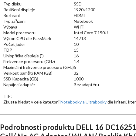
Typ disku
SSD
Rozlišení displeje
1920x1200
Rozhraní
HDMI
Typ zařízení
Notebook
Výbava
Wi-Fi
Model procesoru
Intel Core 7 150U
Výkon CPU dle PassMark
14713
Počet jader
10
TDP
15
Úhlopříčka displeje (")
16
Frekvence procesoru (GHz)
1.4
Maximální frekvence procesoru (GHz)
5
Velikost paměti RAM (GB)
32
SSD Kapacita (GB)
1000
Napájecí adaptér
Bez adaptéru
TIP:
Zkuste hledat v celé kategorii
Notebooky a Ultrabooky
dle kriterií, kt
Podrobnosti produktu DELL 16 DC16251/