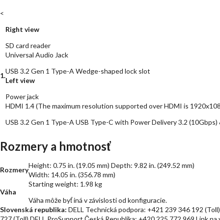
<
Right view
SD card reader
Universal Audio Jack
USB 3.2 Gen 1 Type-A Wedge-shaped lock slot
1.
Left view
Power jack
HDMI 1.4 (The maximum resolution supported over HDMI is 1920x10
USB 3.2 Gen 1 Type-A USB Type-C with Power Delivery 3.2 (10Gbps) 
Rozmery a hmotnosť
Height: 0.75 in. (19.05 mm) Depth: 9.82 in. (249.52 mm)
Rozmery
Width: 14.05 in. (356.78 mm)
Starting weight: 1.98 kg
Váha
Váha môže byť iná v závislosti od konfiguracie.
Slovenská republika:
DELL Technická podpora: +421 239 346 192 (Toll)
727 (Toll) DELL ProSupport Česká Republika: +420 225 772 969 Link na