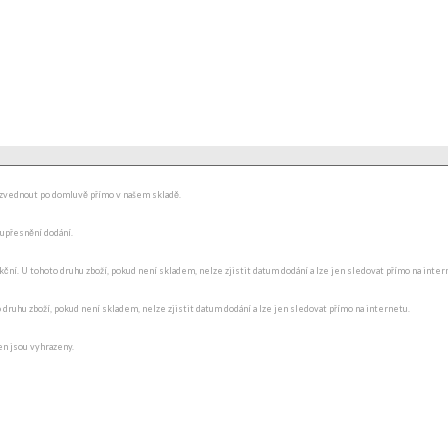
ydzvednout po domluvě přímo v našem skladě.
 upřesnění dodání.
ní. U tohoto druhu zboží, pokud není skladem, nelze zjistit datum dodání a lze jen sledovat přímo na internet
o druhu zboží, pokud není skladem, nelze zjistit datum dodání a lze jen sledovat přímo na internetu.
en jsou vyhrazeny.