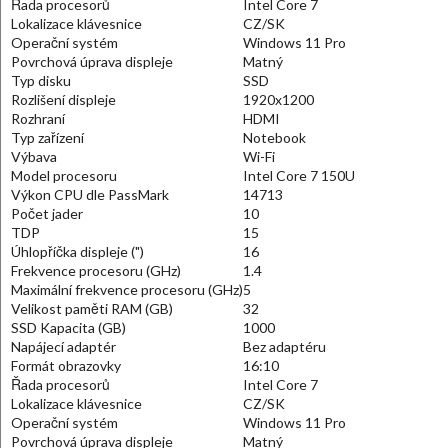
Řada procesorů
Intel Core 7
Lokalizace klávesnice
CZ/SK
Operační systém
Windows 11 Pro
Povrchová úprava displeje
Matný
Typ disku
SSD
Rozlišení displeje
1920x1200
Rozhraní
HDMI
Typ zařízení
Notebook
Výbava
Wi-Fi
Model procesoru
Intel Core 7 150U
Výkon CPU dle PassMark
14713
Počet jader
10
TDP
15
Úhlopříčka displeje (")
16
Frekvence procesoru (GHz)
1.4
Maximální frekvence procesoru (GHz)
5
Velikost paměti RAM (GB)
32
SSD Kapacita (GB)
1000
Napájecí adaptér
Bez adaptéru
Formát obrazovky
16:10
Řada procesorů
Intel Core 7
Lokalizace klávesnice
CZ/SK
Operační systém
Windows 11 Pro
Povrchová úprava displeje
Matný