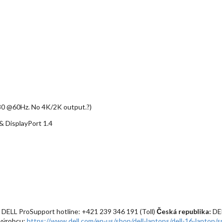
80 @60Hz. No 4K/2K output.?)
& DisplayPort 1.4
 DELL ProSupport hotline: +421 239 346 191 (Toll)
Česká republika:
DEL
 výrobcu:
https://www.dell.com/en-us/shop/dell-laptops/dell-16-laptop/