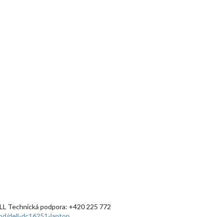
L Technická podpora: +420 225 772
spd/dell-dc16251-laptop