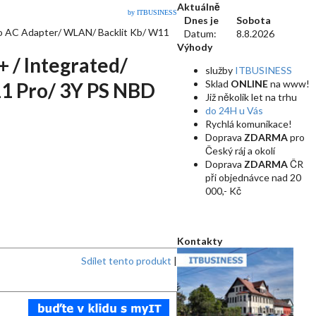
Aktuálně
by ITBUSINESS
Dnes je
Sobota
No AC Adapter/ WLAN/ Backlit Kb/ W11
Datum:
8.8.2026
Výhody
 / Integrated/
služby
ITBUSINESS
Sklad
ONLINE
na www!
11 Pro/ 3Y PS NBD
Již několik let na trhu
do 24H u Vás
Rychlá komunikace!
Doprava
ZDARMA
pro
Český ráj a okolí
Doprava
ZDARMA
ČR
při objednávce nad 20
000,- Kč
Kontakty
Sdílet tento produkt
|