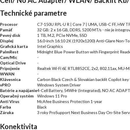
Cell/ No AC Adapter/ WLAN/ Backlit Kb
Technické parametre
Procesor
C7-150U RPL-U R | Core 7 | UMA, USB-C FF, HW 
Pamäť
32 GB: 2 x 16 GB, DDR5, 5200 MT/s - nie je integro
Pevný disk
1 TB, M.2, PCIe NVMe, SSD
Displej
16.0-inch 16:10 2K (1920x1200) Anti-Glare Non-T
Grafická karta
Intel Graphics
PalmRest
Midnight Blue Power Button with Fingerprint Read
Cam/Mic
-
Optical Drive
-
Pripojenie
Realtek Wi-Fi 6E RTL8852CE, 2x2, 802.11ax, MU-M
WWAN
-
Klávesnica
Carbon Black Czech & Slovakian backlit Copilot ke
vPRO
Windows System Driver
Batérie a napájanie
4-Cell Battery, 54WHr (Integrated), NO AC ADAP
Operačný systém
Windows 11 Pro
Anti Virus
McAfee Business Protection 1-year
Farba
Black
Záruka
3 roky ProSupport Next Business Day On-Site Serv
Konektivita