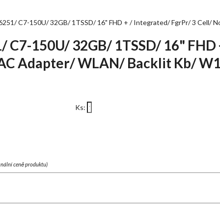
251/ C7-150U/ 32GB/ 1TSSD/ 16" FHD + / Integrated/ FgrPr/ 3 Cell/ 
 C7-150U/ 32GB/ 1TSSD/ 16" FHD +
o AC Adapter/ WLAN/ Backlit Kb/ W
Ks:
finální ceně produktu)