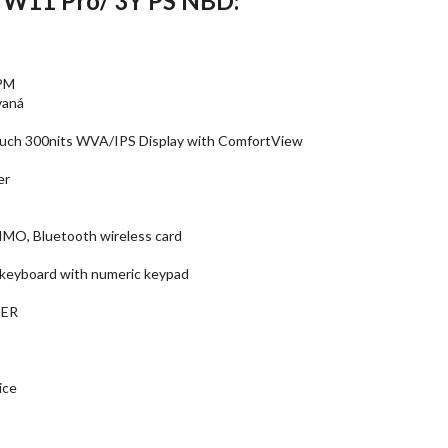
/ W11 Pro/ 3Y PS NBD:
TPM
vaná
ouch 300nits WVA/IPS Display with ComfortView
er
IMO, Bluetooth wireless card
y keyboard with numeric keypad
TER
ice