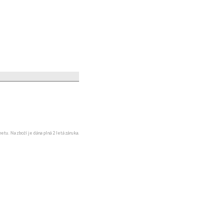
u. Na zboží je dána plná 2 letá záruka.