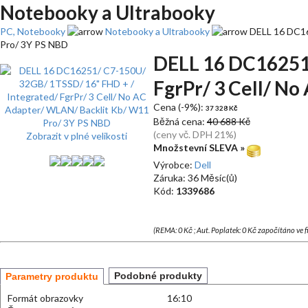
Notebooky a Ultrabooky
PC, Notebooky
Notebooky a Ultrabooky
DELL 16 DC16
Pro/ 3Y PS NBD
DELL 16 DC16251/
FgrPr/ 3 Cell/ N
Cena (-9%):
37 328 Kč
Běžná cena:
40 688 Kč
(ceny vč. DPH 21%)
Zobrazit v plné velikosti
Množstevní SLEVA »
Výrobce:
Dell
Záruka: 36 Měsíc(ů)
Kód:
1339686
(REMA: 0 Kč ; Aut. Poplatek: 0 Kč započítáno ve 
Podobné produkty
Parametry produktu
Formát obrazovky
16:10