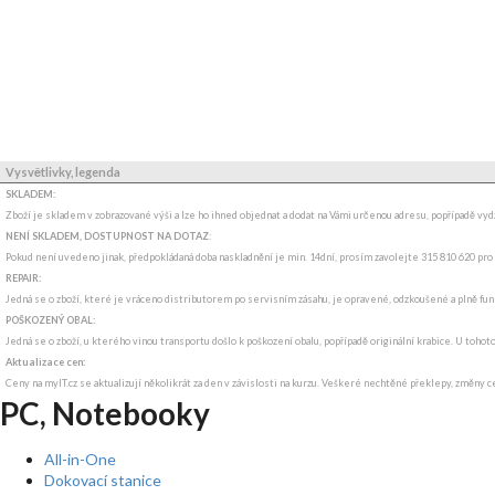
Vysvětlivky, legenda
SKLADEM:
Zboží je skladem v zobrazované výši a lze ho ihned objednat a dodat na Vámi určenou adresu, popřípadě v
NENÍ SKLADEM, DOSTUPNOST NA DOTAZ
:
Pokud není uvedeno jinak, předpokládaná doba naskladnění je min. 14dní, prosím zavolejte 315 810 620 pro
REPAIR:
Jedná se o zboží, které je vráceno distributorem po servisním zásahu, je opravené, odzkoušené a plně funkč
POŠKOZENÝ OBAL:
Jedná se o zboží, u kterého vinou transportu došlo k poškození obalu, popřípadě originální krabice. U tohot
Aktualizace cen:
Ceny na myIT.cz se aktualizují několikrát za den v závislosti na kurzu. Veškeré nechtěné překlepy, změny c
PC, Notebooky
All-in-One
Dokovací stanice