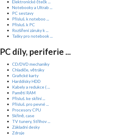
Elektronické čtečk ...
Notebooky a Ultrab ...
PC sestavy
Přísluš. k noteboo ...
Přísluš. k PC
Rozšíření záruky k ...
Tašky pro notebook ...
PC díly, periferie ...
CD/DVD mechaniky
Chladiče, větráky
Grafické karty
Harddisky HDD
Kabely a redukce ( ...
Paměti RAM
Přísluš. ke skříní ...
Přísluš. pro pevné ...
Procesory CPU
Skříně, case
TV tunery, Střihov ...
Základní desky
Zdroje