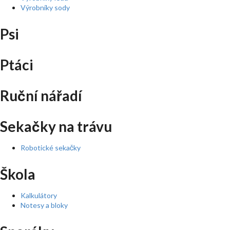
Výrobníky sody
Psi
Ptáci
Ruční nářadí
Sekačky na trávu
Robotické sekačky
Škola
Kalkulátory
Notesy a bloky