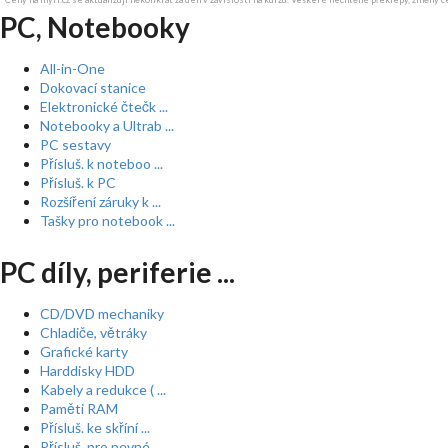
PC, Notebooky
All-in-One
Dokovací stanice
Elektronické čtečk ...
Notebooky a Ultrab ...
PC sestavy
Přísluš. k noteboo ...
Přísluš. k PC
Rozšíření záruky k ...
Tašky pro notebook ...
PC díly, periferie ...
CD/DVD mechaniky
Chladiče, větráky
Grafické karty
Harddisky HDD
Kabely a redukce ( ...
Paměti RAM
Přísluš. ke skříní ...
Přísluš. pro pevné ...