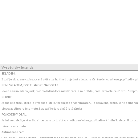
Vysvětlivky, legenda
SKLADEM:
Zboží je skladem v zobrazované výši a lze ho ihned objednat a dodat na Vámi určenou adresu, popřípadě v
NENÍ SKLADEM, DOSTUPNOST NA DOTAZ
:
Pokud není uvedeno jinak, předpokládaná doba naskladnění je min. 14dní, prosím zavolejte 315 810 620 pro
REPAIR:
Jedná se o zboží, které je vráceno distributorem po servisním zásahu, je opravené, odzkoušené a plně funk
sledovat přímo na internetu. Na zboží je dána plná 2 letá záruka.
POŠKOZENÝ OBAL:
Jedná se o zboží, u kterého vinou transportu došlo k poškození obalu, popřípadě originální krabice. U tohot
přímo na internetu.
Aktualizace cen:
Ceny na myIT.cz se aktualizují několikrát za den v závislosti na kurzu. Veškeré nechtěné překlepy, změny c