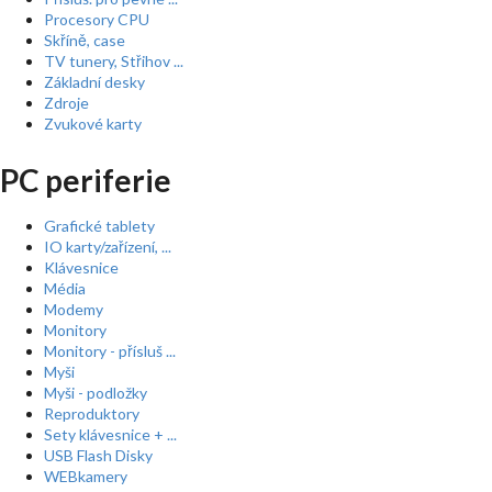
Procesory CPU
Skříně, case
TV tunery, Střihov ...
Základní desky
Zdroje
Zvukové karty
PC periferie
Grafické tablety
IO karty/zařízení, ...
Klávesnice
Média
Modemy
Monitory
Monitory - přísluš ...
Myši
Myši - podložky
Reproduktory
Sety klávesnice + ...
USB Flash Disky
WEBkamery