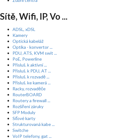
Zubní centra
Sítě, Wifi, IP, Vo ...
ADSL, xDSL
Kamery
Optická kabeláž
Optika - konvertor ...
PDU, ATS, KVM swit ...
PoE, Powerline
Přísluš. k aktivní ...
Přísluš. k PDU, AT ...
Přísluš. k rozvadě ...
Přísluš. ke kamerá ...
Racky, rozvaděče
RouterBOARD
Routery a firewall ...
Rozšíření záruky
SFP Moduly
Síťové karty
Strukturovaná kabe ...
Switche
VoIP telefony, gat ...