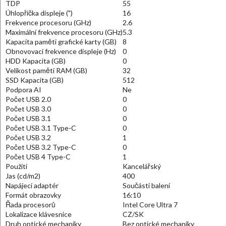
TDP
55
Úhlopříčka displeje (")
16
Frekvence procesoru (GHz)
2.6
Maximální frekvence procesoru (GHz)
5.3
Kapacita paměti grafické karty (GB)
8
Obnovovací frekvence displeje (Hz)
0
HDD Kapacita (GB)
0
Velikost paměti RAM (GB)
32
SSD Kapacita (GB)
512
Podpora AI
Ne
Počet USB 2.0
0
Počet USB 3.0
0
Počet USB 3.1
0
Počet USB 3.1 Type-C
0
Počet USB 3.2
1
Počet USB 3.2 Type-C
0
Počet USB 4 Type-C
1
Použití
Kancelářský
Jas (cd/m2)
400
Napájecí adaptér
Součástí balení
Formát obrazovky
16:10
Řada procesorů
Intel Core Ultra 7
Lokalizace klávesnice
CZ/SK
Druh optické mechaniky
Bez optické mechaniky