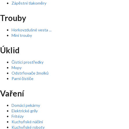
Zápěstní tlakoměry
Trouby
Horkovzdušné vesta ...
Mini trouby
Úklid
Čistící prostředky
Mopy
Odstrňovače žmolků
Parní čističe
Vaření
Domácí pekárny
Elektrické grily
Fritézy
Kuchyňské náčiní
Kuchyňské roboty