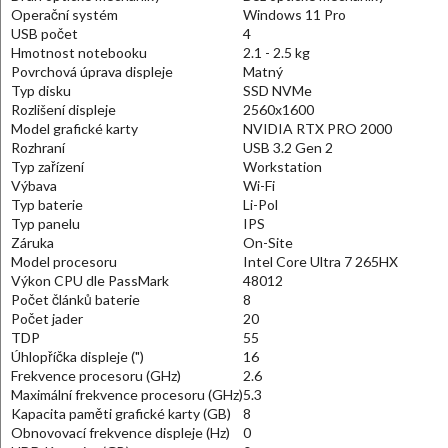
Operační systém
Windows 11 Pro
USB počet
4
Hmotnost notebooku
2.1 - 2.5 kg
Povrchová úprava displeje
Matný
Typ disku
SSD NVMe
Rozlišení displeje
2560x1600
Model grafické karty
NVIDIA RTX PRO 2000
Rozhraní
USB 3.2 Gen 2
Typ zařízení
Workstation
Výbava
Wi-Fi
Typ baterie
Li-Pol
Typ panelu
IPS
Záruka
On-Site
Model procesoru
Intel Core Ultra 7 265HX
Výkon CPU dle PassMark
48012
Počet článků baterie
8
Počet jader
20
TDP
55
Úhlopříčka displeje (")
16
Frekvence procesoru (GHz)
2.6
Maximální frekvence procesoru (GHz)
5.3
Kapacita paměti grafické karty (GB)
8
Obnovovací frekvence displeje (Hz)
0