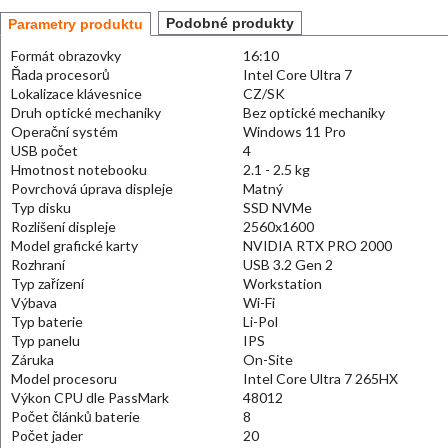
Podobné produkty
Parametry produktu
Formát obrazovky
16:10
Řada procesorů
Intel Core Ultra 7
Lokalizace klávesnice
CZ/SK
Druh optické mechaniky
Bez optické mechaniky
Operační systém
Windows 11 Pro
USB počet
4
Hmotnost notebooku
2.1 - 2.5 kg
Povrchová úprava displeje
Matný
Typ disku
SSD NVMe
Rozlišení displeje
2560x1600
Model grafické karty
NVIDIA RTX PRO 2000
Rozhraní
USB 3.2 Gen 2
Typ zařízení
Workstation
Výbava
Wi-Fi
Typ baterie
Li-Pol
Typ panelu
IPS
Záruka
On-Site
Model procesoru
Intel Core Ultra 7 265HX
Výkon CPU dle PassMark
48012
Počet článků baterie
8
Počet jader
20