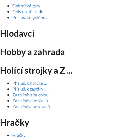
Elektrické grily
Grily na uhlí a dř ...
Přísluš. ke grilům ...
Hlodavci
Hobby a zahrada
Holící strojky a Z ...
Přísluš. k holícím ...
Přísluš. k zastřih ...
Zastřihávače chlou ...
Zastřihávače vlasů
Zastřihávače vousů
Hračky
Hračky