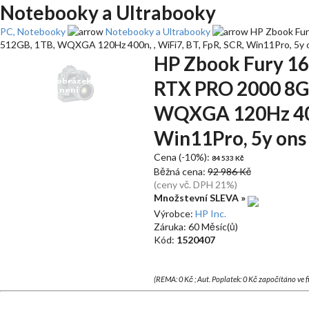
Notebooky a Ultrabooky
PC, Notebooky
Notebooky a Ultrabooky
HP Zbook Fur
512GB, 1TB, WQXGA 120Hz 400n, , WiFi7, BT, FpR, SCR, Win11Pro, 5y 
HP Zbook Fury 16
RTX PRO 2000 8GB
WQXGA 120Hz 400n
Win11Pro, 5y ons
Cena (-10%):
84 533 Kč
Běžná cena:
92 986 Kč
(ceny vč. DPH 21%)
Množstevní SLEVA »
Výrobce:
HP Inc.
Záruka: 60 Měsíc(ů)
Kód:
1520407
(REMA: 0 Kč ; Aut. Poplatek: 0 Kč započítáno ve 