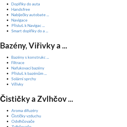
Doplňky do auta
Handsfree
Nabíječky autobate ...
Navigace
Přísluš. k Navigac ...
Smart doplňky do a ...
Bazény, Viřivky a ...
Bazény s konstrukc ...
Filtrace
Nafukovací bazény
Přísluš. k bazénům ...
Solární sprchy
Vířivky
Čističky a Zvlhčov ...
Aroma difuzéry
Čističky vzduchu
Odvlhčovače
Zvlhčovače