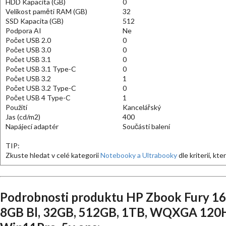
HDD Kapacita (GB)
0
Velikost paměti RAM (GB)
32
SSD Kapacita (GB)
512
Podpora AI
Ne
Počet USB 2.0
0
Počet USB 3.0
0
Počet USB 3.1
0
Počet USB 3.1 Type-C
0
Počet USB 3.2
1
Počet USB 3.2 Type-C
0
Počet USB 4 Type-C
1
Použití
Kancelářský
Jas (cd/m2)
400
Napájecí adaptér
Součástí balení
TIP:
Zkuste hledat v celé kategorii
Notebooky a Ultrabooky
dle kriterií, kt
Podrobnosti produktu HP Zbook Fury 1
8GB Bl, 32GB, 512GB, 1TB, WQXGA 120Hz 