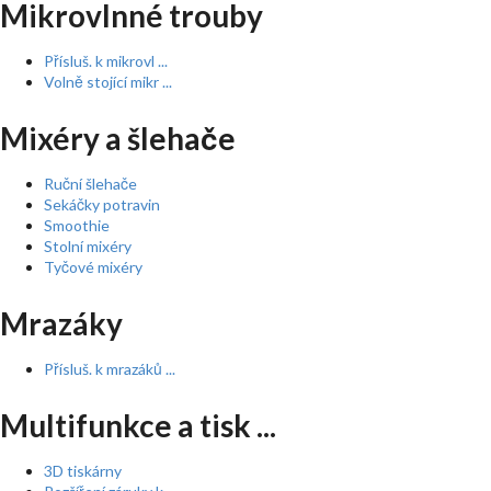
Mikrovlnné trouby
Přísluš. k mikrovl ...
Volně stojící mikr ...
Mixéry a šlehače
Ruční šlehače
Sekáčky potravin
Smoothie
Stolní mixéry
Tyčové mixéry
Mrazáky
Přísluš. k mrazáků ...
Multifunkce a tisk ...
3D tiskárny