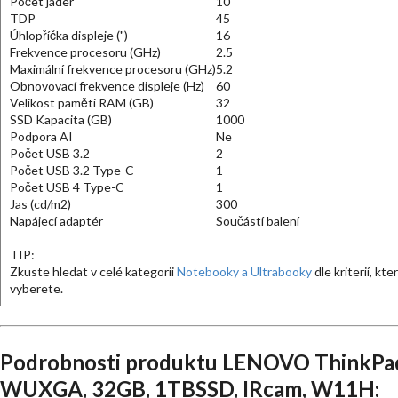
Počet jader
10
TDP
45
Úhlopříčka displeje (")
16
Frekvence procesoru (GHz)
2.5
Maximální frekvence procesoru (GHz)
5.2
Obnovovací frekvence displeje (Hz)
60
Velikost paměti RAM (GB)
32
SSD Kapacita (GB)
1000
Podpora AI
Ne
Počet USB 3.2
2
Počet USB 3.2 Type-C
1
Počet USB 4 Type-C
1
Jas (cd/m2)
300
Napájecí adaptér
Součástí balení
TIP:
Zkuste hledat v celé kategorii
Notebooky a Ultrabooky
dle kriterií, kte
vyberete.
Podrobnosti produktu LENOVO ThinkPad
WUXGA, 32GB, 1TBSSD, IRcam, W11H: