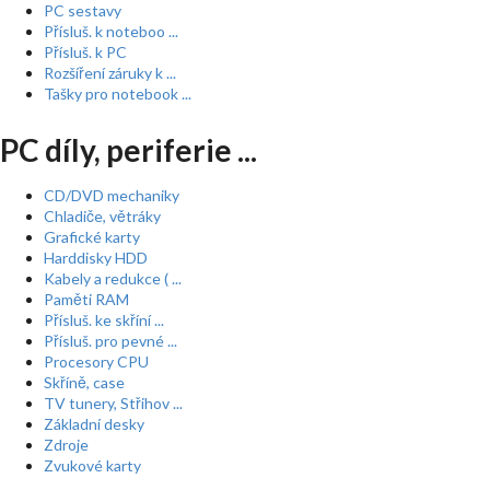
PC sestavy
Přísluš. k noteboo ...
Přísluš. k PC
Rozšíření záruky k ...
Tašky pro notebook ...
PC díly, periferie ...
CD/DVD mechaniky
Chladiče, větráky
Grafické karty
Harddisky HDD
Kabely a redukce ( ...
Paměti RAM
Přísluš. ke skříní ...
Přísluš. pro pevné ...
Procesory CPU
Skříně, case
TV tunery, Střihov ...
Základní desky
Zdroje
Zvukové karty