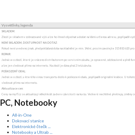
Vysvětlivky, legenda
SKLADEM:
Zboží je skladem v zobrazované výši a lze ho ihned objednat a dodat na Vámi určenou adresu, popřípadě v
NENÍ SKLADEM, DOSTUPNOST NA DOTAZ
:
Pokud není uvedeno jinak, předpokládaná doba naskladnění je min. 14dní, prosím zavolejte 315 810 620 pro
REPAIR:
Jedná se o zboží, které je vráceno distributorem po servisním zásahu, je opravené, odzkoušené a plně fun
a lze jen sledovat přímo na internetu. Na zboží je dána plná 2 letá záruka.
POŠKOZENÝ OBAL:
Jedná se o zboží, u kterého vinou transportu došlo k poškození obalu, popřípadě originální krabice. U tohot
sledovat přímo na internetu.
Aktualizace cen:
Ceny na myIT.cz se aktualizují několikrát za den v závislosti na kurzu. Veškeré nechtěné překlepy, změny c
PC, Notebooky
All-in-One
Dokovací stanice
Elektronické čtečk ...
Notebooky a Ultrab ...