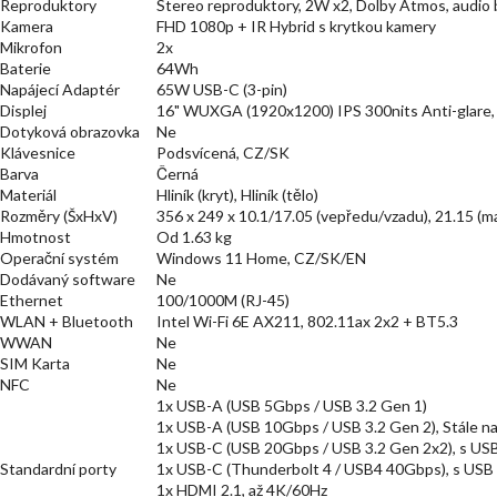
Reproduktory
Stereo reproduktory, 2W x2, Dolby Atmos, aud
Kamera
FHD 1080p + IR Hybrid s krytkou kamery
Mikrofon
2x
Baterie
64Wh
Napájecí Adaptér
65W USB-C (3-pin)
Displej
16" WUXGA (1920x1200) IPS 300nits Anti-glare
Dotyková obrazovka
Ne
Klávesnice
Podsvícená, CZ/SK
Barva
Černá
Materiál
Hliník (kryt), Hliník (tělo)
Rozměry (ŠxHxV)
356 x 249 x 10.1/17.05 (vepředu/vzadu), 21.15 
Hmotnost
Od 1.63 kg
Operační systém
Windows 11 Home, CZ/SK/EN
Dodávaný software
Ne
Ethernet
100/1000M (RJ-45)
WLAN + Bluetooth
Intel Wi-Fi 6E AX211, 802.11ax 2x2 + BT5.3
WWAN
Ne
SIM Karta
Ne
NFC
Ne
1x USB-A (USB 5Gbps / USB 3.2 Gen 1)
1x USB-A (USB 10Gbps / USB 3.2 Gen 2), Stále n
1x USB-C (USB 20Gbps / USB 3.2 Gen 2x2), s USB 
Standardní porty
1x USB-C (Thunderbolt 4 / USB4 40Gbps), s USB P
1x HDMI 2.1, až 4K/60Hz