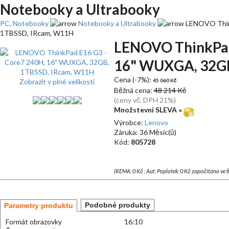
Notebooky a Ultrabooky
PC, Notebooky
Notebooky a Ultrabooky
LENOVO Thin
1TBSSD, IRcam, W11H
LENOVO ThinkPad
16" WUXGA, 32GB
Cena (-7%):
Zobrazit v plné velikosti
45 060 Kč
Běžná cena:
48 214 Kč
(ceny vč. DPH 21%)
Množstevní SLEVA »
Výrobce:
Lenovo
Záruka: 36 Měsíc(ů)
Kód:
805728
(REMA: 0 Kč ; Aut. Poplatek: 0 Kč započítáno ve 
Podobné produkty
Parametry produktu
Formát obrazovky
16:10