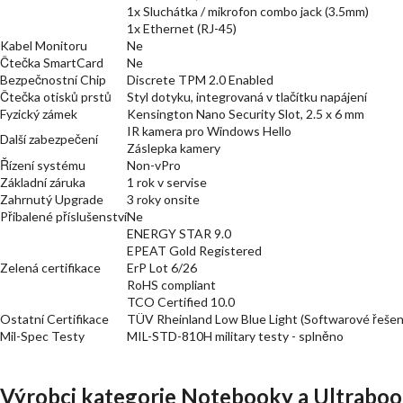
1x Sluchátka / mikrofon combo jack (3.5mm)
1x Ethernet (RJ-45)
Kabel Monitoru
Ne
Čtečka SmartCard
Ne
Bezpečnostní Chip
Discrete TPM 2.0 Enabled
Čtečka otisků prstů
Styl dotyku, integrovaná v tlačítku napájení
Fyzický zámek
Kensington Nano Security Slot, 2.5 x 6 mm
IR kamera pro Windows Hello
Další zabezpečení
Záslepka kamery
Řízení systému
Non-vPro
Základní záruka
1 rok v servise
Zahrnutý Upgrade
3 roky onsite
Přibalené příslušenství
Ne
ENERGY STAR 9.0
EPEAT Gold Registered
Zelená certifikace
ErP Lot 6/26
RoHS compliant
TCO Certified 10.0
Ostatní Certifikace
TÜV Rheinland Low Blue Light (Softwarové řešen
Mil-Spec Testy
MIL-STD-810H military testy - splněno
Výrobci kategorie Notebooky a Ultraboo