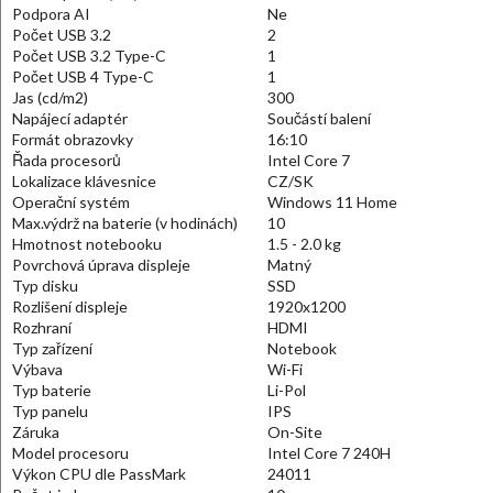
Podpora AI
Ne
Počet USB 3.2
2
Počet USB 3.2 Type-C
1
Počet USB 4 Type-C
1
Jas (cd/m2)
300
Napájecí adaptér
Součástí balení
Formát obrazovky
16:10
Řada procesorů
Intel Core 7
Lokalizace klávesnice
CZ/SK
Operační systém
Windows 11 Home
Max.výdrž na baterie (v hodinách)
10
Hmotnost notebooku
1.5 - 2.0 kg
Povrchová úprava displeje
Matný
Typ disku
SSD
Rozlišení displeje
1920x1200
Rozhraní
HDMI
Typ zařízení
Notebook
Výbava
Wi-Fi
Typ baterie
Li-Pol
Typ panelu
IPS
Záruka
On-Site
Model procesoru
Intel Core 7 240H
Výkon CPU dle PassMark
24011