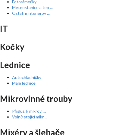
Fotorámečky
Meteostanice a tep ...
Ostatní interiérov ...
IT
Kočky
Lednice
Autochladničky
Malé lednice
Mikrovlnné trouby
Přísluš. k mikrovl ...
Volně stojící mikr ...
Mixéry a šlehače