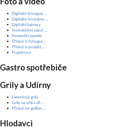
Foto a video
Digitální fotoapar ...
Digitální fotoráme ...
Digitální kamery
Interaktivní tabul ...
Komerční panely
Přísluš. k fotoapa ...
Přísluš. k projekt ...
Projektory
Gastro spotřebiče
Grily a Udírny
Elektrické grily
Grily na uhlí a dř ...
Přísluš. ke grilům ...
Hlodavci