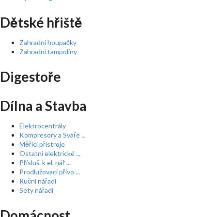
Dětské hřiště
Zahradní houpačky
Zahradní tampolíny
Digestoře
Dílna a Stavba
Elektrocentrály
Kompresory a Sváře ...
Měřící přístroje
Ostatní elektrické ...
Přísluš. k el. nář ...
Prodlužovací přívo ...
Ruční nářadí
Sety nářadí
Domácnost