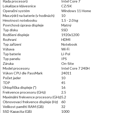
Řada procesorů
Intel Core 7
Lokalizace klávesnice
CZ/SK
Operační systém
Windows 11 Home
Max.výdrž na baterie (v hodinách)
10
Hmotnost notebooku
1.5 - 2.0 kg
Povrchová úprava displeje
Matný
Typ disku
SSD
Rozlišení displeje
1920x1200
Rozhraní
HDMI
Typ zařízení
Notebook
Výbava
Wi-Fi
Typ baterie
Li-Pol
Typ panelu
IPS
Záruka
On-Site
Model procesoru
Intel Core 7 240H
Výkon CPU dle PassMark
24011
Počet jader
10
TDP
45
Úhlopříčka displeje (")
16
Frekvence procesoru (GHz)
2.5
Maximální frekvence procesoru (GHz)
5.2
Obnovovací frekvence displeje (Hz)
60
Velikost paměti RAM (GB)
32
SSD Kapacita (GB)
1000