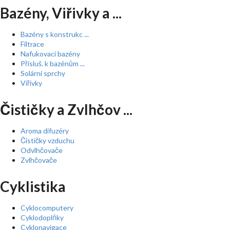
Bazény, Viřivky a ...
Bazény s konstrukc ...
Filtrace
Nafukovací bazény
Přísluš. k bazénům ...
Solární sprchy
Vířivky
Čističky a Zvlhčov ...
Aroma difuzéry
Čističky vzduchu
Odvlhčovače
Zvlhčovače
Cyklistika
Cyklocomputery
Cyklodoplňky
Cyklonavigace