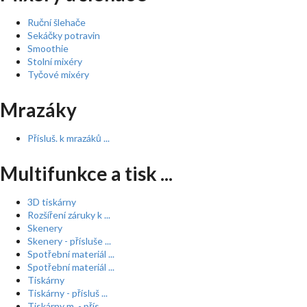
Ruční šlehače
Sekáčky potravin
Smoothie
Stolní mixéry
Tyčové mixéry
Mrazáky
Přísluš. k mrazáků ...
Multifunkce a tisk ...
3D tiskárny
Rozšíření záruky k ...
Skenery
Skenery - přísluše ...
Spotřební materiál ...
Spotřební materiál ...
Tiskárny
Tiskárny - přísluš ...
Tiskárny m. - přís ...