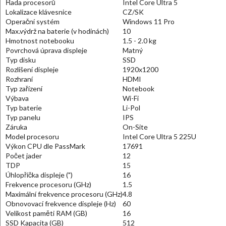
Řada procesorů
Intel Core Ultra 5
Lokalizace klávesnice
CZ/SK
Operační systém
Windows 11 Pro
Max.výdrž na baterie (v hodinách)
10
Hmotnost notebooku
1.5 - 2.0 kg
Povrchová úprava displeje
Matný
Typ disku
SSD
Rozlišení displeje
1920x1200
Rozhraní
HDMI
Typ zařízení
Notebook
Výbava
Wi-Fi
Typ baterie
Li-Pol
Typ panelu
IPS
Záruka
On-Site
Model procesoru
Intel Core Ultra 5 225U
Výkon CPU dle PassMark
17691
Počet jader
12
TDP
15
Úhlopříčka displeje (")
16
Frekvence procesoru (GHz)
1.5
Maximální frekvence procesoru (GHz)
4.8
Obnovovací frekvence displeje (Hz)
60
Velikost paměti RAM (GB)
16
SSD Kapacita (GB)
512