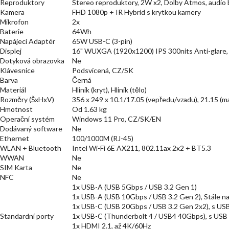
Reproduktory
Stereo reproduktory, 2W x2, Dolby Atmos, aud
Kamera
FHD 1080p + IR Hybrid s krytkou kamery
Mikrofon
2x
Baterie
64Wh
Napájecí Adaptér
65W USB-C (3-pin)
Displej
16" WUXGA (1920x1200) IPS 300nits Anti-glare
Dotyková obrazovka
Ne
Klávesnice
Podsvícená, CZ/SK
Barva
Černá
Materiál
Hliník (kryt), Hliník (tělo)
Rozměry (ŠxHxV)
356 x 249 x 10.1/17.05 (vepředu/vzadu), 21.15 
Hmotnost
Od 1.63 kg
Operační systém
Windows 11 Pro, CZ/SK/EN
Dodávaný software
Ne
Ethernet
100/1000M (RJ-45)
WLAN + Bluetooth
Intel Wi-Fi 6E AX211, 802.11ax 2x2 + BT5.3
WWAN
Ne
SIM Karta
Ne
NFC
Ne
1x USB-A (USB 5Gbps / USB 3.2 Gen 1)
1x USB-A (USB 10Gbps / USB 3.2 Gen 2), Stále n
1x USB-C (USB 20Gbps / USB 3.2 Gen 2x2), s USB 
Standardní porty
1x USB-C (Thunderbolt 4 / USB4 40Gbps), s USB P
1x HDMI 2.1, až 4K/60Hz