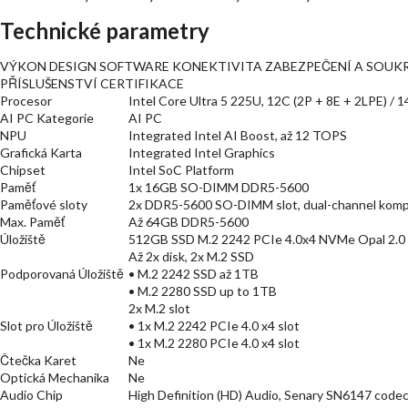
Technické parametry
VÝKON DESIGN SOFTWARE KONEKTIVITA ZABEZPEČENÍ A SOUK
PŘÍSLUŠENSTVÍ CERTIFIKACE
Procesor
Intel Core Ultra 5 225U, 12C (2P + 8E + 2LPE) /
AI PC Kategorie
AI PC
NPU
Integrated Intel AI Boost, až 12 TOPS
Grafická Karta
Integrated Intel Graphics
Chipset
Intel SoC Platform
Paměť
1x 16GB SO-DIMM DDR5-5600
Paměťové sloty
2x DDR5-5600 SO-DIMM slot, dual-channel kompa
Max. Paměť
Až 64GB DDR5-5600
Úložiště
512GB SSD M.2 2242 PCIe 4.0x4 NVMe Opal 2.0
Až 2x disk, 2x M.2 SSD
Podporovaná Úložiště
• M.2 2242 SSD až 1TB
• M.2 2280 SSD up to 1TB
2x M.2 slot
Slot pro Úložiště
• 1x M.2 2242 PCIe 4.0 x4 slot
• 1x M.2 2280 PCIe 4.0 x4 slot
Čtečka Karet
Ne
Optická Mechanika
Ne
Audio Chip
High Definition (HD) Audio, Senary SN6147 code