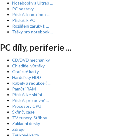
Notebooky a Ultrab ...
PC sestavy
Přísluš. k noteboo ...
Přísluš. k PC
Rozšíření záruky k ...
Tašky pro notebook ...
PC díly, periferie ...
CD/DVD mechaniky
Chladiče, větráky
Grafické karty
Harddisky HDD
Kabely a redukce ( ...
Paměti RAM
Přísluš. ke skříní ...
Přísluš. pro pevné ...
Procesory CPU
Skříně, case
TV tunery, Střihov ...
Základní desky
Zdroje
Zvukové karty