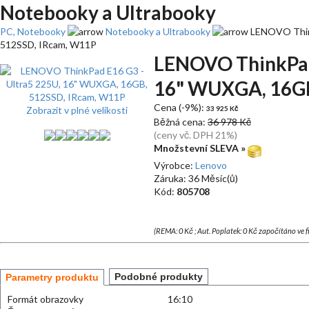
Notebooky a Ultrabooky
PC, Notebooky
Notebooky a Ultrabooky
LENOVO Think
512SSD, IRcam, W11P
LENOVO ThinkPad 
16" WUXGA, 16GB
Cena (-9%):
Zobrazit v plné velikosti
33 925 Kč
Běžná cena:
36 978 Kč
(ceny vč. DPH 21%)
Množstevní SLEVA »
Výrobce:
Lenovo
Záruka: 36 Měsíc(ů)
Kód:
805708
(REMA: 0 Kč ; Aut. Poplatek: 0 Kč započítáno ve 
Podobné produkty
Parametry produktu
Formát obrazovky
16:10