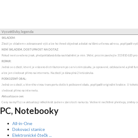
Vysvětlivky, legenda
SKLADEM:
Zboží je skladem v zobrazované výši a lze ho ihned objednat a dodat na Vámi určenou adresu, popřípadě v
NENÍ SKLADEM, DOSTUPNOST NA DOTAZ
:
Pokud není uvedeno jinak, předpokládaná doba naskladnění je min. 14dní, prosím zavolejte 315 810 620 pro
REPAIR:
Jedná se o zboží, které je vráceno distributorem po servisním zásahu, je opravené, odzkoušené a plně fun
a lze jen sledovat přímo na internetu. Na zboží je dána plná 2 letá záruka.
POŠKOZENÝ OBAL:
Jedná se o zboží, u kterého vinou transportu došlo k poškození obalu, popřípadě originální krabice. U tohot
sledovat přímo na internetu.
Aktualizace cen:
Ceny na myIT.cz se aktualizují několikrát za den v závislosti na kurzu. Veškeré nechtěné překlepy, změny c
PC, Notebooky
All-in-One
Dokovací stanice
Elektronické čtečk ...