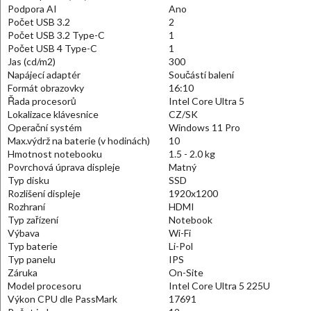
Podpora AI
Ano
Počet USB 3.2
2
Počet USB 3.2 Type-C
1
Počet USB 4 Type-C
1
Jas (cd/m2)
300
Napájecí adaptér
Součástí balení
Formát obrazovky
16:10
Řada procesorů
Intel Core Ultra 5
Lokalizace klávesnice
CZ/SK
Operační systém
Windows 11 Pro
Max.výdrž na baterie (v hodinách)
10
Hmotnost notebooku
1.5 - 2.0 kg
Povrchová úprava displeje
Matný
Typ disku
SSD
Rozlišení displeje
1920x1200
Rozhraní
HDMI
Typ zařízení
Notebook
Výbava
Wi-Fi
Typ baterie
Li-Pol
Typ panelu
IPS
Záruka
On-Site
Model procesoru
Intel Core Ultra 5 225U
Výkon CPU dle PassMark
17691