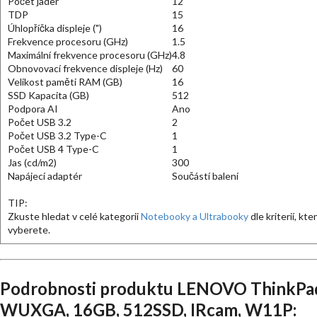
Počet jader
12
TDP
15
Úhlopříčka displeje (")
16
Frekvence procesoru (GHz)
1.5
Maximální frekvence procesoru (GHz)
4.8
Obnovovací frekvence displeje (Hz)
60
Velikost paměti RAM (GB)
16
SSD Kapacita (GB)
512
Podpora AI
Ano
Počet USB 3.2
2
Počet USB 3.2 Type-C
1
Počet USB 4 Type-C
1
Jas (cd/m2)
300
Napájecí adaptér
Součástí balení
TIP:
Zkuste hledat v celé kategorii
Notebooky a Ultrabooky
dle kriterií, kte
vyberete.
Podrobnosti produktu LENOVO ThinkPad 
WUXGA, 16GB, 512SSD, IRcam, W11P: