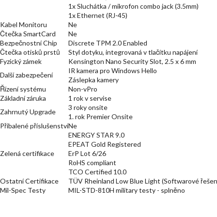
1x Sluchátka / mikrofon combo jack (3.5mm)
1x Ethernet (RJ-45)
Kabel Monitoru
Ne
Čtečka SmartCard
Ne
Bezpečnostní Chip
Discrete TPM 2.0 Enabled
Čtečka otisků prstů
Styl dotyku, integrovaná v tlačítku napájení
Fyzický zámek
Kensington Nano Security Slot, 2.5 x 6 mm
IR kamera pro Windows Hello
Další zabezpečení
Záslepka kamery
Řízení systému
Non-vPro
Základní záruka
1 rok v servise
3 roky onsite
Zahrnutý Upgrade
1. rok Premier Onsite
Přibalené příslušenství
Ne
ENERGY STAR 9.0
EPEAT Gold Registered
Zelená certifikace
ErP Lot 6/26
RoHS compliant
TCO Certified 10.0
Ostatní Certifikace
TÜV Rheinland Low Blue Light (Softwarové řešen
Mil-Spec Testy
MIL-STD-810H military testy - splněno