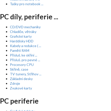
Tašky pro notebook ...
PC díly, periferie ...
CD/DVD mechaniky
Chladiče, větráky
Grafické karty
Harddisky HDD
Kabely a redukce ( ...
Paměti RAM
Přísluš. ke skříní ...
Přísluš. pro pevné ...
Procesory CPU
Skříně, case
TV tunery, Střihov ...
Základní desky
Zdroje
Zvukové karty
PC periferie