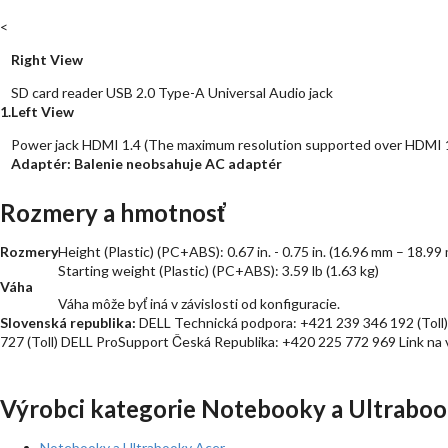
<
Right View
SD card reader USB 2.0 Type-A Universal Audio jack
1.
Left View
Power jack HDMI 1.4 (The maximum resolution supported over HDMI 1
Adaptér:
Balenie neobsahuje AC adaptér
Rozmery a hmotnosť
Rozmery
Height (Plastic) (PC+ABS): 0.67 in. - 0.75 in. (16.96 mm – 18.9
Starting weight (Plastic) (PC+ABS): 3.59 lb (1.63 kg)
Váha
Váha môže byť iná v závislosti od konfiguracie.
Slovenská republika:
DELL Technická podpora: +421 239 346 192 (Toll)
727 (Toll) DELL ProSupport Česká Republika: +420 225 772 969 Link na 
Výrobci kategorie Notebooky a Ultraboo
Notebooky a Ultrabooky Acer