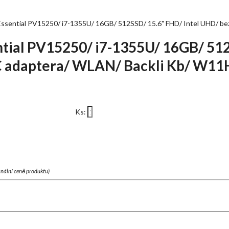
ssential PV15250/ i7-1355U/ 16GB/ 512SSD/ 15.6" FHD/ Intel UHD/ be
ntial PV15250/ i7-1355U/ 16GB/ 51
C adaptera/ WLAN/ Backli Kb/ W11
Ks:
finální ceně produktu)