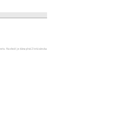
u. Na zboží je dána plná 2 letá záruka.