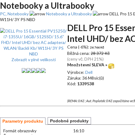
Notebooky a Ultrabooky
PC, Notebooky
Notebooky a Ultrabooky
DELL Pro 15 E
W11H/ 3Y PS NBD
DELL Pro 15 Esse
Intel UHD/ bez A
Cena (-6%):
26 766 Kč
Běžná cena:
28 372 Kč
(ceny vč. DPH 21%)
Zobrazit v plné velikosti
Množstevní SLEVA »
Výrobce:
Dell
Záruka: 36 Měsíc(ů)
Kód:
1339538
(REMA: 0 Kč ; Aut. Poplatek: 0 Kč započítáno ve 
Podobné produkty
Parametry produktu
Formát obrazovky
16:10