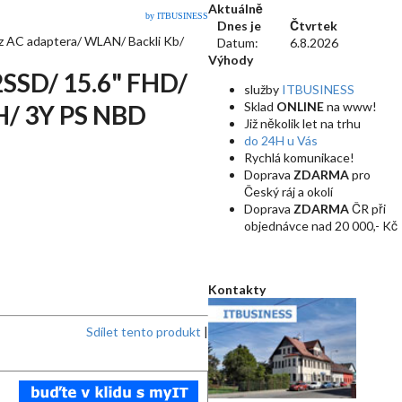
Aktuálně
by ITBUSINESS
Dnes je
Čtvrtek
z AC adaptera/ WLAN/ Backli Kb/
Datum:
6.8.2026
Výhody
2SSD/ 15.6" FHD/
služby
ITBUSINESS
Sklad
ONLINE
na www!
H/ 3Y PS NBD
Již několik let na trhu
do 24H u Vás
Rychlá komunikace!
Doprava
ZDARMA
pro
Český ráj a okolí
Doprava
ZDARMA
ČR při
objednávce nad 20 000,- Kč
Kontakty
Sdílet tento produkt
|