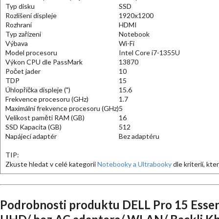
Typ disku
SSD
Rozlišení displeje
1920x1200
Rozhraní
HDMI
Typ zařízení
Notebook
Výbava
Wi-Fi
Model procesoru
Intel Core i7-1355U
Výkon CPU dle PassMark
13870
Počet jader
10
TDP
15
Úhlopříčka displeje (")
15.6
Frekvence procesoru (GHz)
1.7
Maximální frekvence procesoru (GHz)
5
Velikost paměti RAM (GB)
16
SSD Kapacita (GB)
512
Napájecí adaptér
Bez adaptéru
TIP:
Zkuste hledat v celé kategorii
Notebooky a Ultrabooky
dle kriterií, kt
Podrobnosti produktu DELL Pro 15 Essen