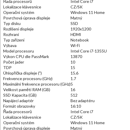
Řada procesorů
Intel Core i7
Lokalizace klávesnice
CZ/SK
Operační systém
Windows 11 Home
Povrchová úprava displeje
Matný
Typ disku
SSD
Rozlišení displeje
1920x1200
Rozhraní
HDMI
Typ zařízení
Notebook
Výbava
Wi-Fi
Model procesoru
Intel Core i7-1355U
Výkon CPU dle PassMark
13870
Počet jader
10
TDP
15
Úhlopříčka displeje (")
15.6
Frekvence procesoru (GHz)
1.7
Maximální frekvence procesoru (GHz)
5
Velikost paměti RAM (GB)
16
SSD Kapacita (GB)
512
Napájecí adaptér
Bez adaptéru
Formát obrazovky
16:10
Řada procesorů
Intel Core i7
Lokalizace klávesnice
CZ/SK
Operační systém
Windows 11 Home
Povrchová úprava displeje
Matný