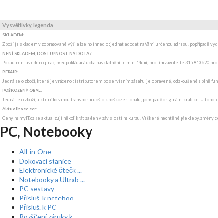
Vysvětlivky, legenda
SKLADEM:
Zboží je skladem v zobrazované výši a lze ho ihned objednat a dodat na Vámi určenou adresu, popřípadě v
NENÍ SKLADEM, DOSTUPNOST NA DOTAZ
:
Pokud není uvedeno jinak, předpokládaná doba naskladnění je min. 14dní, prosím zavolejte 315 810 620 pro
REPAIR:
Jedná se o zboží, které je vráceno distributorem po servisním zásahu, je opravené, odzkoušené a plně funkč
POŠKOZENÝ OBAL:
Jedná se o zboží, u kterého vinou transportu došlo k poškození obalu, popřípadě originální krabice. U tohot
Aktualizace cen:
Ceny na myIT.cz se aktualizují několikrát za den v závislosti na kurzu. Veškeré nechtěné překlepy, změny c
PC, Notebooky
All-in-One
Dokovací stanice
Elektronické čtečk ...
Notebooky a Ultrab ...
PC sestavy
Přísluš. k noteboo ...
Přísluš. k PC
Rozšíření záruky k ...