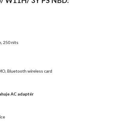
b/ W11H/ 3Y PS NBD:
, 250 nits
O, Bluetooth wireless card
ahuje AC adaptér
ice