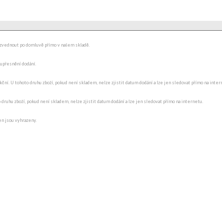
ydzvednout po domluvě přímo v našem skladě.
 upřesnění dodání.
ní. U tohoto druhu zboží, pokud není skladem, nelze zjistit datum dodání a lze jen sledovat přímo na internet
o druhu zboží, pokud není skladem, nelze zjistit datum dodání a lze jen sledovat přímo na internetu.
en jsou vyhrazeny.