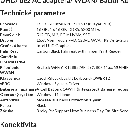
UHD/ bez AC adaptera/ WLAN/ Backli K
Technické parametre
Procesor
I7-1355U Intel RPL-P U15 i7 (8-layer PCB)
Pamäť
16 GB: 1 x 16 GB, DDR5, 5200 MT/s
Pevný disk
512 GB, M.2, PCIe NVMe, SSD
Displej
15.6", Non-Touch, FHD, 120Hz, WVA, IPS, Anti-Glare
Grafická karta
Intel UHD Graphics
PalmRest
Carbon Black Palmrest with Finger Print Reader
Cam/Mic
-
Optical Drive
-
Pripojenie
Realtek Wi-Fi 6 RTL8852BE, 2x2, 802.11ax, MU-MIM
WWAN
-
Klávesnica
Czech/Slovak backlit keyboard (QWERTZ)
vPRO
Windows System Driver
Batérie a napájanie
4-Cell Battery, 54WHr (Integrated),
Balenie neobs
Operačný systém
Windows 11 Home
Anti Virus
McAfee Business Protection 1-year
Farba
Black
Záruka
3 roky ProSupport Next Business Day On-Site Serv
Konektivita