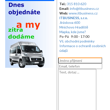
Tel.:
315 810 620
Email:
info@itbusiness.cz
Web:
www.itbusiness.cz
ITBUSINESS, s.r.o.
Jiráskova 600
Mnichovo Hradiště
Mapka, kde jsme?
Po-Pá 9:00 - 17:00
Vš. obchodní podmínky
Informace o ochraně osobních
údajů