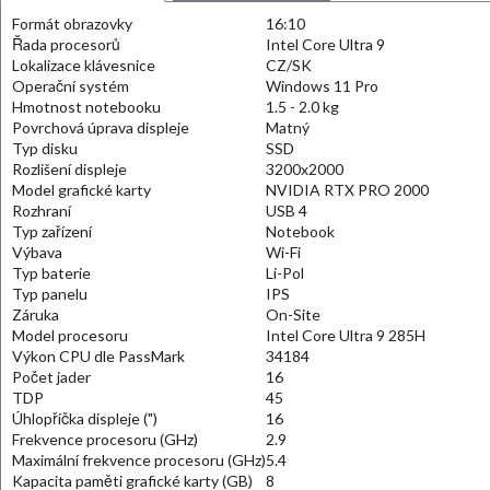
Formát obrazovky
16:10
Řada procesorů
Intel Core Ultra 9
Lokalizace klávesnice
CZ/SK
Operační systém
Windows 11 Pro
Hmotnost notebooku
1.5 - 2.0 kg
Povrchová úprava displeje
Matný
Typ disku
SSD
Rozlišení displeje
3200x2000
Model grafické karty
NVIDIA RTX PRO 2000
Rozhraní
USB 4
Typ zařízení
Notebook
Výbava
Wi-Fi
Typ baterie
Li-Pol
Typ panelu
IPS
Záruka
On-Site
Model procesoru
Intel Core Ultra 9 285H
Výkon CPU dle PassMark
34184
Počet jader
16
TDP
45
Úhlopříčka displeje (")
16
Frekvence procesoru (GHz)
2.9
Maximální frekvence procesoru (GHz)
5.4
Kapacita paměti grafické karty (GB)
8