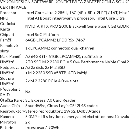
VÝKON DESIGN SOFTWARE KONEKTIVITA ZABEZPEČENÍ A SOUKR
CERTIFIKACE
Procesor
Intel Core Ultra 9 285H, 16C (6P + 8E + 2LPE) / 16T, Ma
NPU
Intel AI Boost integrovaný v procesoru Intel Core Ultra
Grafická
NVIDIA RTX PRO 2000 Blackwell Generation 8GB GDDR
Karta
Chipset
Intel SoC Platform
Paměť
64GB LPCAMM2 LPDDR5x-7467
Paměťové
1x LPCAMM2 connector, dual-channel
sloty
Max. Paměť
Až 64GB (1x 64GB LPCAMM2), rozšířitelné
Úložiště
2TB SSD M.2 2280 PCIe 5.0x4 Performance NVMe Opal 2
Podporovaná
Až 2x disk, 2x M.2 SSD
Úložiště
• M.2 2280 SSD až 8TB, 4TB každý
Slot pro
2x M.2 2280 PCIe 4.0 x4 slots
Úložiště
Předvolený
Ne
RAID
Čtečka Karet
SD Express 7.0 Card Reader
Audio Chip
SoundWire, Cirrus Logic CS42L43 codec
Reproduktory
Stereo reproduktory, 2W x2, Dolby Atmos
Kamera
5.0MP + IR s krytkou kamery a detekcí přítomnosti člověk
Mikrofon
2x
Baterie
Integrovaná 90Wh