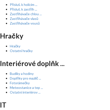
Přísluš. k holícím ...
Přísluš. k zastřih ...
Zastřihávače chlou ...
Zastřihávače vlasů
Zastřihávače vousů
Hračky
Hračky
Ostatní hračky
Interiérové doplňk ...
Budíky a hodiny
Doplňky pro mazlíč ...
Fotorámečky
Meteostanice a tep ...
Ostatní interiérov ...
IT