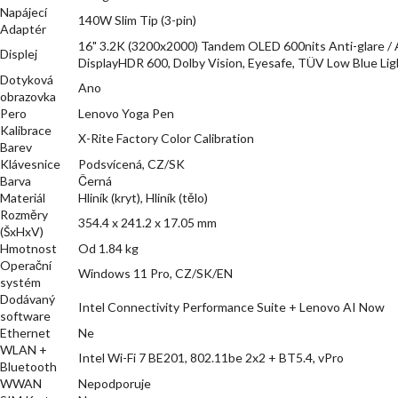
Napájecí
140W Slim Tip (3-pin)
Adaptér
16" 3.2K (3200x2000) Tandem OLED 600nits Anti-glare / 
Displej
DisplayHDR 600, Dolby Vision, Eyesafe, TÜV Low Blue Lig
Dotyková
Ano
obrazovka
Pero
Lenovo Yoga Pen
Kalibrace
X-Rite Factory Color Calibration
Barev
Klávesnice
Podsvícená, CZ/SK
Barva
Černá
Materiál
Hliník (kryt), Hliník (tělo)
Rozměry
354.4 x 241.2 x 17.05 mm
(ŠxHxV)
Hmotnost
Od 1.84 kg
Operační
Windows 11 Pro, CZ/SK/EN
systém
Dodávaný
Intel Connectivity Performance Suite + Lenovo AI Now
software
Ethernet
Ne
WLAN +
Intel Wi-Fi 7 BE201, 802.11be 2x2 + BT5.4, vPro
Bluetooth
WWAN
Nepodporuje