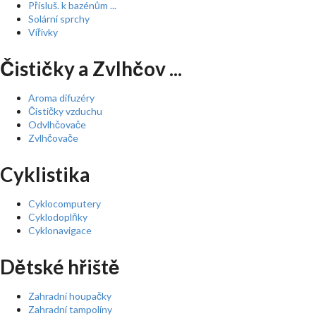
Přísluš. k bazénům ...
Solární sprchy
Vířivky
Čističky a Zvlhčov ...
Aroma difuzéry
Čističky vzduchu
Odvlhčovače
Zvlhčovače
Cyklistika
Cyklocomputery
Cyklodoplňky
Cyklonavigace
Dětské hřiště
Zahradní houpačky
Zahradní tampolíny