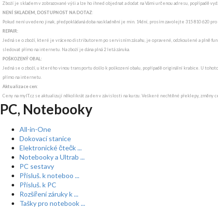
Zboží je skladem v zobrazované výši a lze ho ihned objednat a dodat na Vámi určenou adresu, popřípadě v
NENÍ SKLADEM, DOSTUPNOST NA DOTAZ
:
Pokud není uvedeno jinak, předpokládaná doba naskladnění je min. 14dní, prosím zavolejte 315 810 620 pro
REPAIR:
Jedná se o zboží, které je vráceno distributorem po servisním zásahu, je opravené, odzkoušené a plně funk
sledovat přímo na internetu. Na zboží je dána plná 2 letá záruka.
POŠKOZENÝ OBAL:
Jedná se o zboží, u kterého vinou transportu došlo k poškození obalu, popřípadě originální krabice. U tohot
přímo na internetu.
Aktualizace cen:
Ceny na myIT.cz se aktualizují několikrát za den v závislosti na kurzu. Veškeré nechtěné překlepy, změny c
PC, Notebooky
All-in-One
Dokovací stanice
Elektronické čtečk ...
Notebooky a Ultrab ...
PC sestavy
Přísluš. k noteboo ...
Přísluš. k PC
Rozšíření záruky k ...
Tašky pro notebook ...