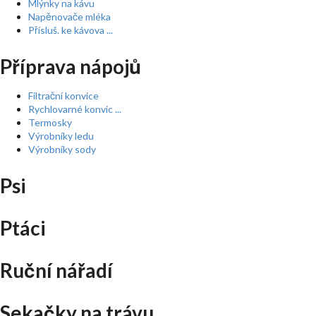
Mlýnky na kávu
Napěnovače mléka
Přísluš. ke kávova ...
Příprava nápojů
Filtrační konvice
Rychlovarné konvic ...
Termosky
Výrobníky ledu
Výrobníky sody
Psi
Ptáci
Ruční nářadí
Sekačky na trávu