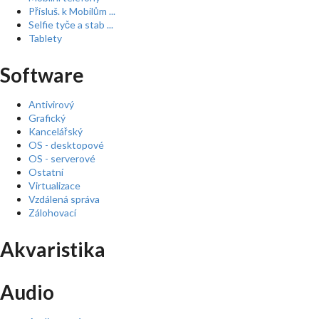
Přísluš. k Mobilům ...
Selfie tyče a stab ...
Tablety
Software
Antivirový
Grafický
Kancelářský
OS - desktopové
OS - serverové
Ostatní
Virtualizace
Vzdálená správa
Zálohovací
Akvaristika
Audio