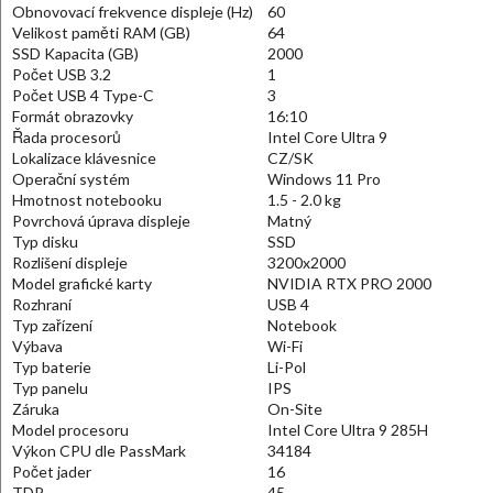
Obnovovací frekvence displeje (Hz)
60
Velikost paměti RAM (GB)
64
SSD Kapacita (GB)
2000
Počet USB 3.2
1
Počet USB 4 Type-C
3
Formát obrazovky
16:10
Řada procesorů
Intel Core Ultra 9
Lokalizace klávesnice
CZ/SK
Operační systém
Windows 11 Pro
Hmotnost notebooku
1.5 - 2.0 kg
Povrchová úprava displeje
Matný
Typ disku
SSD
Rozlišení displeje
3200x2000
Model grafické karty
NVIDIA RTX PRO 2000
Rozhraní
USB 4
Typ zařízení
Notebook
Výbava
Wi-Fi
Typ baterie
Li-Pol
Typ panelu
IPS
Záruka
On-Site
Model procesoru
Intel Core Ultra 9 285H
Výkon CPU dle PassMark
34184
Počet jader
16
TDP
45