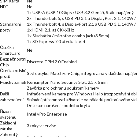
SIM Karta
Ne
NFC
Ne
1x USB-A (USB 10Gbps / USB 3.2 Gen 2), Stále napájený
2x Thunderbolt 5, s USB PD 3.1 a DisplayPort 2.1, 140W 
Standardní
1x Thunderbolt 4, s DisplayPort 2.1 a USB PD 3.1, 140W 
porty
1x HDMI 2.1, až 8K/60Hz
1x Sluchátka / mikrofon combo jack (3.5mm)
1x SD Express 7.0 čtečka karet
Čtečka
Ne
SmartCard
Bezpečnostní
Discrete TPM 2.0 Enabled
Chip
Čtečka otisků
Styl dotyku, Match-on-Chip, integrovaná v tlačítku napáje
prstů
Fyzický zámek
Kensington Nano Security Slot, 2.5 x 6 mm
Závěrka pro ochranu soukromí kamery
Další
Infračervená kamera pro Windows Hello (rozpoznávání obli
zabezpečení
Snímání přítomnosti uživatele na základě počítačového vi
Detekce narušení spodního krytu
Řízení
Intel vPro Enterprise
systému
Základní
3 roky v servise
záruka
Zahrnutý