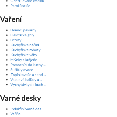
Odstrňovače žmolků
Parní čističe
Vaření
Domácí pekárny
Elektrické grily
Fritézy
Kuchyňské náčiní
Kuchyňské roboty
Kuchyňské váhy
Mlýnky a kráječe
Pomocníci do kuchy ...
Sušičky ovoce
Topinkovače a send ...
Vakuové baličky a ...
Vychytávky do kuch ...
Varné desky
Indukční varné des ...
Vařiče