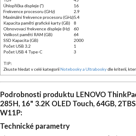
Úhlopříčka displeje (")
16
Frekvence procesoru (GHz)
2.9
Maximální frekvence procesoru (GHz)
5.4
Kapacita paměti grafické karty (GB)
8
Obnovovací frekvence displeje (Hz)
60
Velikost paměti RAM (GB)
64
SSD Kapacita (GB)
2000
Počet USB 3.2
1
Počet USB 4 Type-C
3
TIP:
Zkuste hledat v celé kategorii
Notebooky a Ultrabooky
dle kriterií, kt
Podrobnosti produktu LENOVO ThinkPad/
285H, 16" 3.2K OLED Touch, 64GB, 2TBS
W11P:
Technické parametry