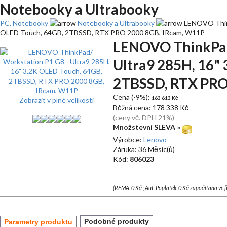
Notebooky a Ultrabooky
PC, Notebooky
Notebooky a Ultrabooky
LENOVO Think
OLED Touch, 64GB, 2TBSSD, RTX PRO 2000 8GB, IRcam, W11P
LENOVO ThinkPad
Ultra9 285H, 16"
2TBSSD, RTX PRO
Cena (-9%):
163 613 Kč
Zobrazit v plné velikosti
Běžná cena:
178 338 Kč
(ceny vč. DPH 21%)
Množstevní SLEVA »
Výrobce:
Lenovo
Záruka: 36 Měsíc(ů)
Kód:
806023
(REMA: 0 Kč ; Aut. Poplatek: 0 Kč započítáno ve 
Podobné produkty
Parametry produktu