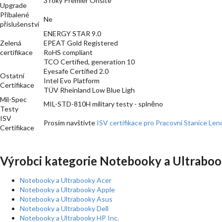
3 roky Premier Onsite
Upgrade
Přibalené
Ne
příslušenství
ENERGY STAR 9.0
Zelená
EPEAT Gold Registered
certifikace
RoHS compliant
TCO Certified, generation 10
Eyesafe Certified 2.0
Ostatní
Intel Evo Platform
Certifikace
TÜV Rheinland Low Blue Ligh
Mil-Spec
MIL-STD-810H military testy - splněno
Testy
ISV
Prosím navštivte
ISV certifikace pro Pracovní Stanice Le
Certifikace
Výrobci kategorie Notebooky a Ultraboo
Notebooky a Ultrabooky Acer
Notebooky a Ultrabooky Apple
Notebooky a Ultrabooky Asus
Notebooky a Ultrabooky Dell
Notebooky a Ultrabooky HP Inc.