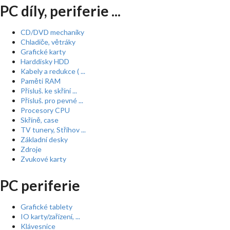
PC díly, periferie ...
CD/DVD mechaniky
Chladiče, větráky
Grafické karty
Harddisky HDD
Kabely a redukce ( ...
Paměti RAM
Přísluš. ke skříní ...
Přísluš. pro pevné ...
Procesory CPU
Skříně, case
TV tunery, Střihov ...
Základní desky
Zdroje
Zvukové karty
PC periferie
Grafické tablety
IO karty/zařízení, ...
Klávesnice